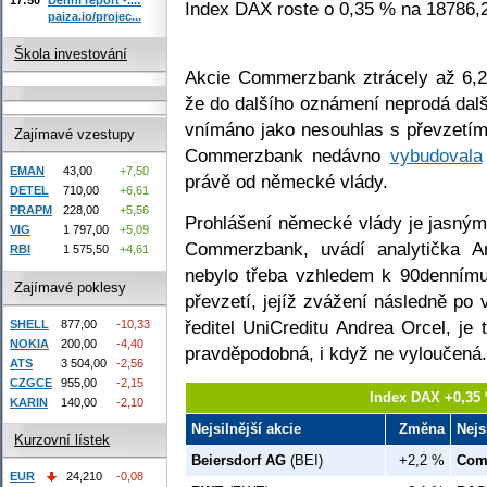
Index DAX roste o 0,35 % na 18786,2
paiza.io/projec...
Škola investování
Akcie Commerzbank ztrácely až 6,2
že do dalšího oznámení neprodá dalš
vnímáno jako nesouhlas s převzetím 
Zajímavé vzestupy
Commerzbank nedávno
vybudovala
EMAN
43,00
+7,50
právě od německé vlády.
DETEL
710,00
+6,61
PRAPM
228,00
+5,56
Prohlášení německé vlády je jasným
VIG
1 797,00
+5,09
Commerzbank, uvádí analytička 
RBI
1 575,50
+4,61
nebylo třeba vzhledem k 90dennímu
Zajímavé poklesy
převzetí, jejíž zvážení následně po
ředitel UniCreditu Andrea Orcel, j
SHELL
877,00
-10,33
NOKIA
200,00
-4,40
pravděpodobná, i když ne vyloučená.
ATS
3 504,00
-2,56
CZGCE
955,00
-2,15
Index DAX +0,35 
KARIN
140,00
-2,10
Nejsilnější akcie
Změna
Nejs
Kurzovní lístek
Beiersdorf AG
(BEI)
+2,2 %
Com
EUR
24,210
-0,08