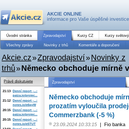
AKCIE ONLINE
informace pro Vaše úspěšné investice
Úvodní stránka
Zpravodajství
Kurzy CZ
Kurzy světový
Všechny zprávy
Novinky z trhů
Komentáře a doporučení
Akcie.cz
»
Zpravodajství
»
Novinky z
trhů
»
Německo obchoduje mírně v p
Právě diskutujete
Zpravodajství
21:13
Denní report -...:
Německo obchoduje mírně
paiza.io/projec...
21:12
Denní report -...:
prozatím vyloučila prodej
notes.io/e6qyW
20:15
Denní report -...:
Commerzbank (-5 %)
paiza.io/projec...
20:15
Denní report -...:
23.09.2024 10:33:15
|
Fio banka
notes.io/e5TUT
17:50
Denní report -...: