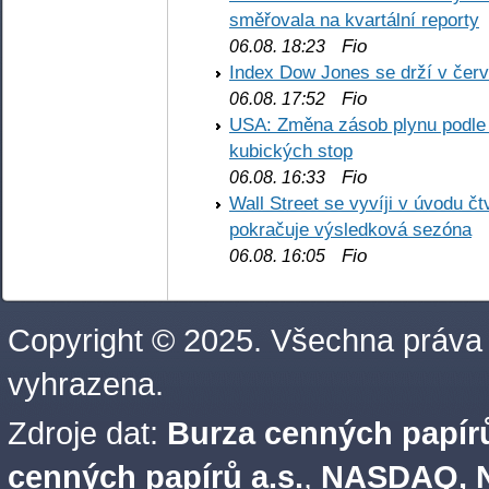
směřovala na kvartální reporty
Fio
06.08. 18:23
Index Dow Jones se drží v čer
Fio
06.08. 17:52
USA: Změna zásob plynu podle E
kubických stop
Fio
06.08. 16:33
Wall Street se vyvíji v úvodu 
pokračuje výsledková sezóna
Fio
06.08. 16:05
Copyright © 2025. Všechna práva
vyhrazena.
Zdroje dat:
Burza cenných papírů
cenných papírů a.s.
,
NASDAQ, N