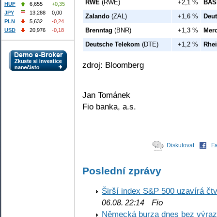
RWE
(RWE)
+2,1 %
BAS
HUF
6,655
+0,35
JPY
13,288
0,00
Zalando
(ZAL)
+1,6 %
Deu
PLN
5,632
-0,24
Brenntag
(BNR)
+1,3 %
Mer
USD
20,976
-0,18
Deutsche Telekom
(DTE)
+1,2 %
Rhei
zdroj: Bloomberg
Jan Tománek
Fio banka, a.s.
Diskutovat
F
Poslední zprávy
Širší index S&P 500 uzavírá čt
Fio
06.08. 22:14
Německá burza dnes bez výrazn