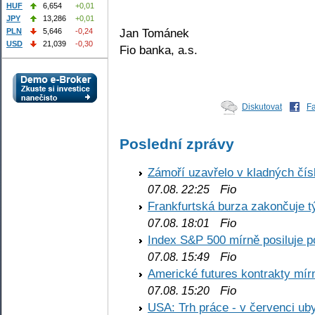
HUF
6,654
+0,01
JPY
13,286
+0,01
Jan Tománek
PLN
5,646
-0,24
USD
21,039
-0,30
Fio banka, a.s.
Diskutovat
F
Poslední zprávy
Zámoří uzavřelo v kladných č
Fio
07.08. 22:25
Frankfurtská burza zakončuje 
Fio
07.08. 18:01
Index S&P 500 mírně posiluje p
Fio
07.08. 15:49
Americké futures kontrakty mírn
Fio
07.08. 15:20
USA: Trh práce - v červenci ub