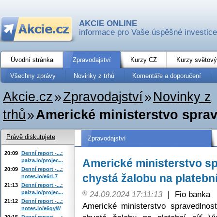
AKCIE ONLINE
informace pro Vaše úspěšné investice
Úvodní stránka
Zpravodajství
Kurzy CZ
Kurzy světový
Všechny zprávy
Novinky z trhů
Komentáře a doporučení
Akcie.cz
»
Zpravodajství
»
Novinky z
trhů
»
Americké ministerstvo sprav
Právě diskutujete
Zpravodajství
20:09
Denní report -...:
Americké ministerstvo sp
paiza.io/projec...
20:09
Denní report -...:
chystá žalobu na platební
notes.io/e6rL7
21:13
Denní report -...:
paiza.io/projec...
24.09.2024 17:11:13
|
Fio banka
21:12
Denní report -...:
Americké ministerstvo spravedlnos
notes.io/e6qyW
20:15
Denní report -...: