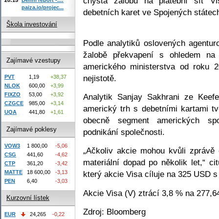
chystá žalobu na platební síť V
paiza.io/projec...
debetních karet ve Spojených státec
Škola investování
Podle analytiků oslovených agentu
žalobě překvapení s ohledem na p
Zajímavé vzestupy
amerického ministerstva od roku 2
nejistotě.
PVT
1,19
+38,37
NLOK
600,00
+3,99
FIXZO
53,00
+3,92
Analytik Sanjay Sakhrani ze Keef
CZGCE
985,00
+3,14
americký trh s debetními kartami 
UQA
441,80
+1,61
obecně segment amerických spotř
Zajímavé poklesy
podnikání společnosti.
VOW3
1 800,00
-5,06
„Ačkoliv akcie mohou kvůli zprávě 
CSG
441,60
-4,62
materiální dopad po několik let,“ c
CTP
361,20
-3,42
MATTE
18 600,00
-3,13
který akcie Visa cíluje na 325 USD 
PEN
6,40
-3,03
Akcie Visa (V) ztrácí 3,8 % na 277,
Kurzovní lístek
Zdroj: Bloomberg
EUR
24,265
-0,22