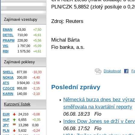
PLN/CZK 5,8852 (zlotý posiluje o 0,
Zajímavé vzestupy
Zdroj: Reuters
EMAN
43,00
+7,50
DETEL
710,00
+6,61
Michal Bárta
PRAPM
228,00
+5,56
Fio banka, a.s.
VIG
1 797,00
+5,09
RBI
1 575,50
+4,61
Zajímavé poklesy
Diskutovat
F
SHELL
877,00
-10,33
NOKIA
200,00
-4,40
ATS
3 504,00
-2,56
Poslední zprávy
CZGCE
955,00
-2,15
KARIN
140,00
-2,10
Německá burza dnes bez výrazn
Kurzovní lístek
směřovala na kvartální reporty
Fio
06.08. 18:23
EUR
24,210
-0,08
HUF
6,655
+0,35
Index Dow Jones se drží v čer
JPY
13,288
0,00
Fio
06.08. 17:52
PLN
5,632
-0,24