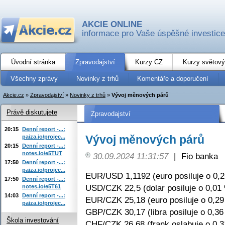
AKCIE ONLINE
informace pro Vaše úspěšné investice
Úvodní stránka
Zpravodajství
Kurzy CZ
Kurzy světový
Všechny zprávy
Novinky z trhů
Komentáře a doporučení
Akcie.cz
»
Zpravodajství
»
Novinky z trhů
»
Vývoj měnových párů
Právě diskutujete
Zpravodajství
20:15
Denní report -...:
Vývoj měnových párů
paiza.io/projec...
20:15
Denní report -...:
notes.io/e5TUT
30.09.2024 11:31:57
|
Fio banka
17:50
Denní report -...:
paiza.io/projec...
EUR/USD 1,1192 (euro posiluje o 0,
17:50
Denní report -...:
USD/CZK 22,5 (dolar posiluje o 0,01
notes.io/e5T61
14:03
Denní report -...:
EUR/CZK 25,18 (euro posiluje o 0,2
paiza.io/projec...
GBP/CZK 30,17 (libra posiluje o 0,36
Škola investování
CHF/CZK 26,68 (frank oslabuje o 0,