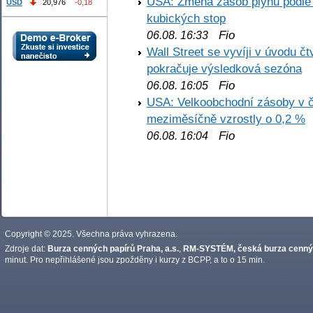
USA: Změna zásob plynu podle E
USD
20,976
-0,18
kubických stop
Fio
06.08. 16:33
Wall Street se vyvíji v úvodu 
pokračuje výsledková sezóna
Fio
06.08. 16:05
USA: Velkoobchodní zásoby v č
meziměsíčně vzrostly o 0,2 %
Fio
06.08. 16:04
Copyright © 2025. Všechna práva vyhrazena.
Zdroje dat:
Burza cenných papírů Praha, a.s.
,
RM-SYSTÉM, česká burza cennýc
minut. Pro nepřihlášené jsou zpožděny i kurzy z BCPP, a to o 15 min.