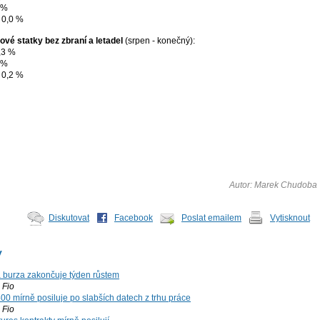
 %
 0,0 %
ové statky bez zbraní a letadel
(srpen - konečný):
,3 %
 %
 0,2 %
Autor: Marek Chudoba
Diskutovat
Facebook
Poslat emailem
Vytisknout
y
á burza zakončuje týden růstem
Fio
00 mírně posiluje po slabších datech z trhu práce
Fio