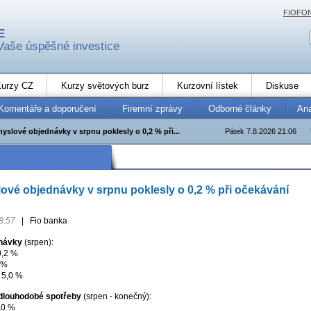
FIOFO
E
Vaše úspěšné investice
urzy CZ
Kurzy světových burz
Kurzovní lístek
Diskuse
Komentáře a doporučení
Firemní zprávy
Odborné články
An
slové objednávky v srpnu poklesly o 0,2 % při...
Pátek 7.8.2026 21:06
vé objednávky v srpnu poklesly o 0,2 % při očekávání
8:57
|
Fio banka
návky
(srpen):
0,2 %
 %
 5,0 %
dlouhodobé spotřeby
(srpen - konečný):
,0 %