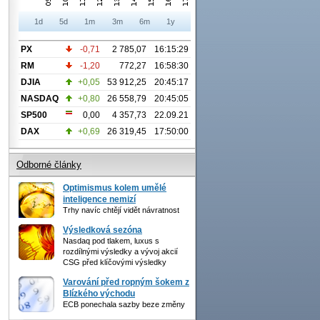
1d
5d
1m
3m
6m
1y
PX
-0,71
2 785,07
16:15:29
RM
-1,20
772,27
16:58:30
DJIA
+0,05
53 912,25
20:45:17
NASDAQ
+0,80
26 558,79
20:45:05
SP500
0,00
4 357,73
22.09.21
DAX
+0,69
26 319,45
17:50:00
Odborné články
Optimismus kolem umělé
inteligence nemizí
Trhy navíc chtějí vidět návratnost
Výsledková sezóna
Nasdaq pod tlakem, luxus s
rozdílnými výsledky a vývoj akcií
CSG před klíčovými výsledky
Varování před ropným šokem z
Blízkého východu
ECB ponechala sazby beze změny