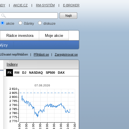
NDY
|
AKCIE.CZ
|
RM-SYSTÉM
|
E-BROKER
akcie
články
diskuze
Rádce investora
Moje akcie
alýzy
Uživatel nepřihlášen
|
Přihlásit se
|
Zaregistrovat se
Indexy
PX
RM
DJ
NASDAQ
SP500
DAX
07.08.2026