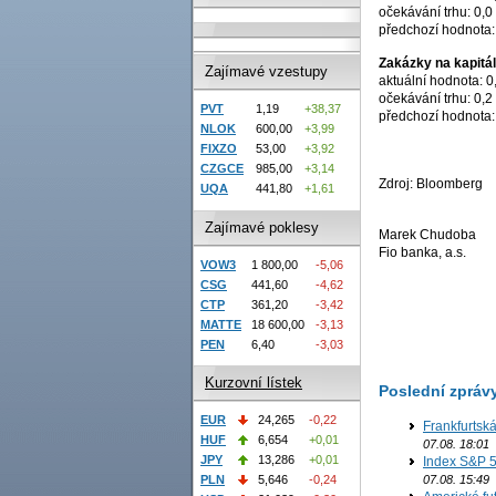
očekávání trhu: 0,0
předchozí hodnota:
Zakázky na kapitál
Zajímavé vzestupy
aktuální hodnota: 0
očekávání trhu: 0,2
PVT
1,19
+38,37
předchozí hodnota:
NLOK
600,00
+3,99
FIXZO
53,00
+3,92
CZGCE
985,00
+3,14
Zdroj: Bloomberg
UQA
441,80
+1,61
Zajímavé poklesy
Marek Chudoba
Fio banka, a.s.
VOW3
1 800,00
-5,06
CSG
441,60
-4,62
CTP
361,20
-3,42
MATTE
18 600,00
-3,13
PEN
6,40
-3,03
Kurzovní lístek
Poslední zpráv
EUR
24,265
-0,22
Frankfurtsk
HUF
6,654
+0,01
07.08. 18:01
JPY
13,286
+0,01
Index S&P 5
07.08. 15:49
PLN
5,646
-0,24