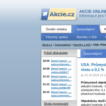
AKCIE ONLIN
informace pro 
Úvodní stránka
Zpravodajství
K
Všechny zprávy
Novinky z trhů
Akcie.cz
»
Zpravodajství
»
Novinky z trhů
»
USA: Průmy
Právě diskutujete
Zpravodajství
20:09
Denní report -...:
USA: Průmyslo
paiza.io/projec...
20:09
Denní report -...:
růstu o 0,1 %
notes.io/e6rL7
03.10.2024 16:1
21:13
Denní report -...:
paiza.io/projec...
Průmyslové objed
21:12
Denní report -...:
aktuální hodnota: -
notes.io/e6qyW
očekávání trhu: 0,1
20:15
Denní report -...:
předchozí hodnota:
paiza.io/projec...
Objednávky zboží 
Škola investování
aktuální hodnota: 0