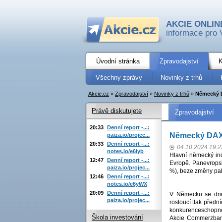
AKCIE ONLIN
informace pro 
Úvodní stránka
Zpravodajství
K
Všechny zprávy
Novinky z trhů
Akcie.cz
»
Zpravodajství
»
Novinky z trhů
»
Německý D
Právě diskutujete
Zpravodajství
20:33
Denní report -...:
Německý DAX 
paiza.io/projec...
20:33
Denní report -...:
04.10.2024 19:2
notes.io/e6iyb
Hlavní německý ind
12:47
Denní report -...:
Evropě. Panevropsk
paiza.io/projec...
%), beze změny pak
12:46
Denní report -...:
notes.io/e6yWX
20:09
Denní report -...:
V Německu se dnes
paiza.io/projec...
rostoucí tlak předn
konkurenceschopno
Škola investování
Akcie Commerzbank