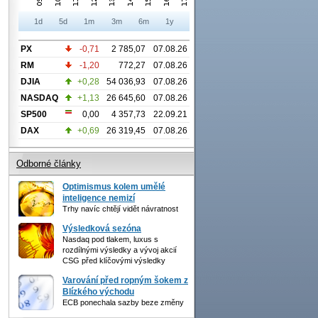
1d
5d
1m
3m
6m
1y
PX
-0,71
2 785,07
07.08.26
RM
-1,20
772,27
07.08.26
DJIA
+0,28
54 036,93
07.08.26
NASDAQ
+1,13
26 645,60
07.08.26
SP500
0,00
4 357,73
22.09.21
DAX
+0,69
26 319,45
07.08.26
Odborné články
Optimismus kolem umělé
inteligence nemizí
Trhy navíc chtějí vidět návratnost
Výsledková sezóna
Nasdaq pod tlakem, luxus s
rozdílnými výsledky a vývoj akcií
CSG před klíčovými výsledky
Varování před ropným šokem z
Blízkého východu
ECB ponechala sazby beze změny