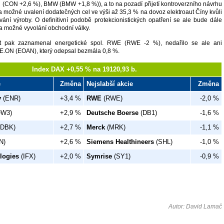
l (CON +2,6 %), BMW (BMW +1,8 %)), a to na pozadí přijetí kontroverzního návrhu
 možné uvalení dodatečných cel ve výši až 35,3 % na dovoz elektroaut Číny kvůli
ní výroby. O definitivní podobě protekcionistických opatření se ale bude dále
a možné vyvolání obchodní války.
st pak zaznamenal energetické spol. RWE (RWE -2 %), nedařilo se ale ani
. E.ON (EOAN), který odepsal bezmála 0,8 %.
Index DAX +0,55 % na 19120,93 b.
e
Změna
Nejslabší akcie
Změna
y
(ENR)
+3,4 %
RWE
(RWE)
-2,0 %
W3)
+2,9 %
Deutsche Boerse
(DB1)
-1,6 %
DBK)
+2,7 %
Merck
(MRK)
-1,1 %
N)
+2,6 %
Siemens Healthineers
(SHL)
-1,0 %
logies
(IFX)
+2,0 %
Symrise
(SY1)
-0,9 %
Autor: David Lamač