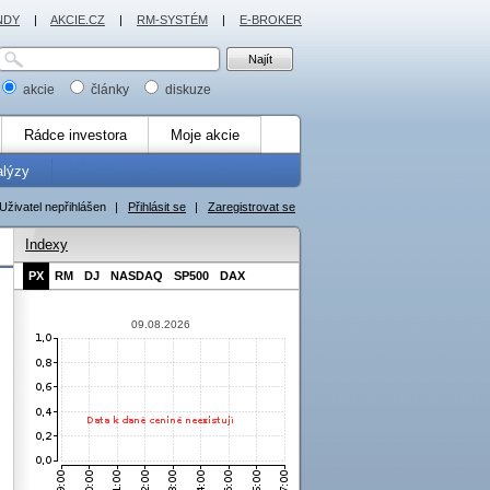
NDY
|
AKCIE.CZ
|
RM-SYSTÉM
|
E-BROKER
akcie
články
diskuze
Rádce investora
Moje akcie
alýzy
Uživatel nepřihlášen
|
Přihlásit se
|
Zaregistrovat se
Indexy
PX
RM
DJ
NASDAQ
SP500
DAX
09.08.2026