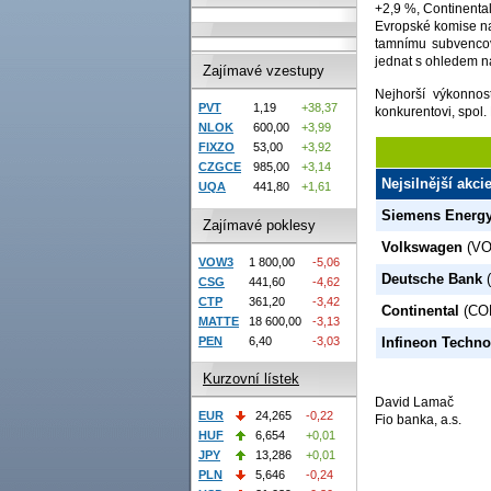
+2,9 %, Continenta
Evropské komise na
tamnímu subvencová
jednat s ohledem n
Zajímavé vzestupy
Nejhorší výkonno
PVT
1,19
+38,37
konkurentovi, spol
NLOK
600,00
+3,99
FIXZO
53,00
+3,92
CZGCE
985,00
+3,14
Nejsilnější akci
UQA
441,80
+1,61
Siemens Energ
Zajímavé poklesy
Volkswagen
(VO
VOW3
1 800,00
-5,06
Deutsche Bank
(
CSG
441,60
-4,62
CTP
361,20
-3,42
Continental
(CO
MATTE
18 600,00
-3,13
PEN
6,40
-3,03
Infineon Techno
Kurzovní lístek
David Lamač
EUR
24,265
-0,22
Fio banka, a.s.
HUF
6,654
+0,01
JPY
13,286
+0,01
PLN
5,646
-0,24