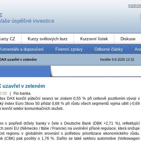
FIOFO
E
Vaše úspěšné investice
urzy CZ
Kurzy světových burz
Kurzovní lístek
Diskuse
Komentáře a doporučení
Firemní zprávy
Odborné články
An
AX uzavřel v zeleném
Neděle 9.8.2026 12:31
uzavřel v zeleném
2:00
|
Fio banka
ex DAX končil páteční seanci se ziskem 0,55 % při celkově pozitivním vývoji v
ý index Euro Stoxx 50 přidal 0,68 % při růstu všech segmentů vyjma utilit (-0,69
 končil sektor komunikačních služeb.
 v popředí držely banky v čele s Deutsche Bank (DBK +2,71 %), reflektující
ích zemí EU (Německo / Itálie / Francie) na uvolnění přísné regulace, která snižuje
st regionu v globálním srovnání s potřebou prioritizace ekonomického růstu.
 (CBK) pak posílily o 1,76 %. Dařilo se také sektoru automotive (Volkswagen