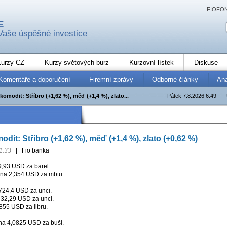
FIOFO
E
Vaše úspěšné investice
urzy CZ
Kurzy světových burz
Kurzovní lístek
Diskuse
Komentáře a doporučení
Firemní zprávy
Odborné články
An
komodit: Stříbro (+1,62 %), měď (+1,4 %), zlato...
Pátek 7.8.2026 6:49
dit: Stříbro (+1,62 %), měď (+1,4 %), zlato (+0,62 %)
1:33
|
Fio banka
,93 USD za barel.
na 2,354 USD za mbtu.
24,4 USD za unci.
32,29 USD za unci.
855 USD za libru.
a 4,0825 USD za bušl.