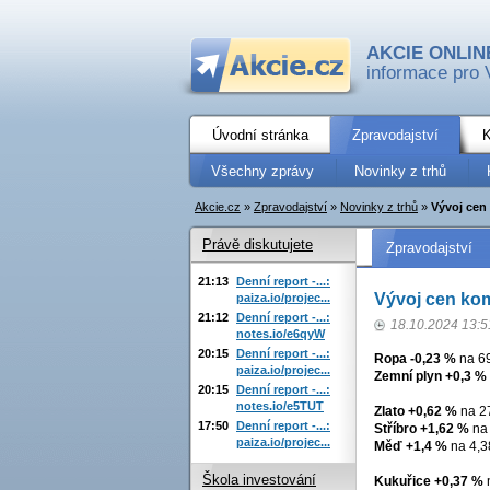
AKCIE ONLIN
informace pro 
Úvodní stránka
Zpravodajství
K
Všechny zprávy
Novinky z trhů
Akcie.cz
»
Zpravodajství
»
Novinky z trhů
»
Vývoj cen 
Právě diskutujete
Zpravodajství
21:13
Denní report -...:
Vývoj cen komo
paiza.io/projec...
21:12
Denní report -...:
18.10.2024 13:5
notes.io/e6qyW
20:15
Denní report -...:
Ropa -0,23 %
na 69
paiza.io/projec...
Zemní plyn +0,3 %
20:15
Denní report -...:
notes.io/e5TUT
Zlato +0,62 %
na 27
17:50
Denní report -...:
Stříbro +1,62 %
na 
paiza.io/projec...
Měď +1,4 %
na 4,3
Škola investování
Kukuřice +0,37 %
n