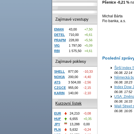
Pšenice -0,21 %
na
Michal Bárta
Zajímavé vzestupy
Fio banka, a.s.
EMAN
43,00
+7,50
DETEL
710,00
+6,61
PRAPM
228,00
+5,56
VIG
1 797,00
+5,09
RBI
1 575,50
+4,61
Poslední zpráv
Zajímavé poklesy
Širší index 
SHELL
877,00
-10,33
06.08. 22:14
NOKIA
200,00
-4,40
Německá bur
06.08. 18:23
ATS
3 504,00
-2,56
Index Dow J
CZGCE
955,00
-2,15
06.08. 17:52
KARIN
140,00
-2,10
USA: Změna 
06.08. 16:33
Kurzovní lístek
Wall Street
06.08. 16:05
EUR
24,210
-0,08
HUF
6,655
+0,35
JPY
13,288
0,00
PLN
5,632
-0,24