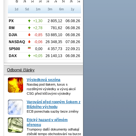
1d
5d
1m
3m
6m
1y
PX
+1,30
2 805,12
06.08.26
RM
+2,78
781,62
06.08.26
DJIA
-0,85
53 885,10
06.08.26
NASDAQ
-0,06
26 348,35
07.08.26
SP500
0,00
4 357,73
22.09.21
DAX
+0,05
26 140,13
06.08.26
Odborné články
Výsledková sezóna
Nasdaq pod tlakem, luxus s
rozdílnými výsledky a vývoj akcií
CSG před klíčovými výsledky
Varování před ropným šokem z
Blízkého východu
ECB ponechala sazby beze změny
Etický hazard v přímém
přenosu
Trumpovy další dokumenty odhalují
zběsilé tempo obchodování na burze