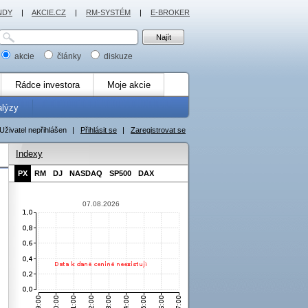
NDY
|
AKCIE.CZ
|
RM-SYSTÉM
|
E-BROKER
akcie
články
diskuze
Rádce investora
Moje akcie
alýzy
Uživatel nepřihlášen
|
Přihlásit se
|
Zaregistrovat se
Indexy
PX
RM
DJ
NASDAQ
SP500
DAX
07.08.2026