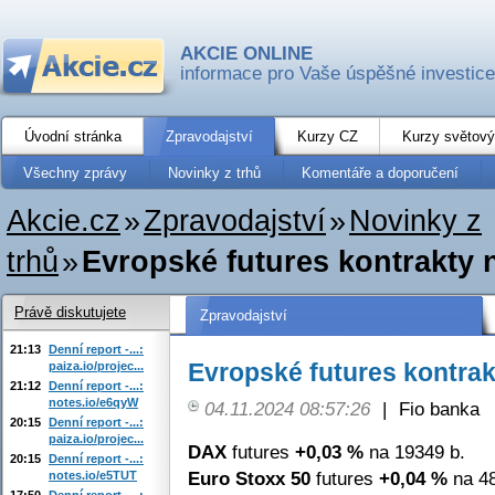
AKCIE ONLINE
informace pro Vaše úspěšné investice
Úvodní stránka
Zpravodajství
Kurzy CZ
Kurzy světový
Všechny zprávy
Novinky z trhů
Komentáře a doporučení
Akcie.cz
»
Zpravodajství
»
Novinky z
trhů
»
Evropské futures kontrakty 
Právě diskutujete
Zpravodajství
21:13
Denní report -...:
Evropské futures kontrak
paiza.io/projec...
21:12
Denní report -...:
notes.io/e6qyW
04.11.2024 08:57:26
|
Fio banka
20:15
Denní report -...:
paiza.io/projec...
DAX
futures
+0,03 %
na 19349 b.
20:15
Denní report -...:
Euro Stoxx 50
futures
+0,04 %
na 48
notes.io/e5TUT
17:50
Denní report -...: