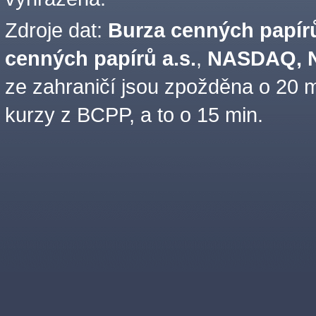
Zdroje dat:
Burza cenných papírů
cenných papírů a.s.
,
NASDAQ, N
ze zahraničí jsou zpožděna o 20 m
kurzy z BCPP, a to o 15 min.