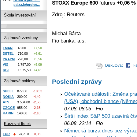
STOXX Europe 600
futures
+0,06 %
paiza.io/projec...
Zdroj: Reuters
Škola investování
Michal Bárta
Zajímavé vzestupy
Fio banka, a.s.
EMAN
43,00
+7,50
DETEL
710,00
+6,61
PRAPM
228,00
+5,56
VIG
1 797,00
+5,09
Diskutovat
F
RBI
1 575,50
+4,61
Poslední zprávy
Zajímavé poklesy
SHELL
877,00
-10,33
Očekávané události: Změna pr
NOKIA
200,00
-4,40
(USA), obchodní biance (Něme
ATS
3 504,00
-2,56
Fio
CZGCE
955,00
-2,15
07.08. 08:05
KARIN
140,00
-2,10
Širší index S&P 500 uzavírá čt
Fio
06.08. 22:14
Kurzovní lístek
Německá burza dnes bez výrazn
EUR
24,210
-0,08