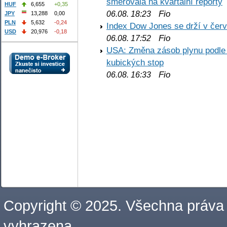
směřovala na kvartální reporty
HUF
6,655
+0,35
Fio
06.08. 18:23
JPY
13,288
0,00
PLN
5,632
-0,24
Index Dow Jones se drží v čer
USD
20,976
-0,18
Fio
06.08. 17:52
USA: Změna zásob plynu podle E
kubických stop
Fio
06.08. 16:33
Copyright © 2025. Všechna práva
vyhrazena.