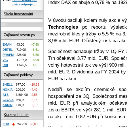
Index DAX oslabuje o 0,78 % na 1929
paiza.io/projec...
Škola investování
V úvodu oscilují kolem nuly akcie 
Technologies
po reportu výsled
meziročně klesly tržby o 5,5 % na 3
Zajímavé vzestupy
3,98 mld. EUR. Očištěný zisk na akci
EMAN
43,00
+7,50
DETEL
710,00
+6,61
Společnost odhaduje tržby v 1Q FY 2
PRAPM
228,00
+5,56
Trh očekával 3,77 mld. EUR. Společ
VIG
1 797,00
+5,09
volný hotovostní tok ve výši 900 mil
RBI
1 575,50
+4,61
mld. EUR. Dividenda za FY 2024 by
Zajímavé poklesy
EUR na akcii.
SHELL
877,00
-10,33
Nedaří se akciím chemické spo
NOKIA
200,00
-4,40
ATS
3 504,00
-2,56
hospodaření za 3Q. Společnosti mez
CZGCE
955,00
-2,15
mld. EUR při analytickém očekává
KARIN
140,00
-2,10
zisku EBITA ve výši 281,1 mil. EUR
Kurzovní lístek
na akcii činil 0,82 EUR při konsensu
EUR
24,210
-0,08