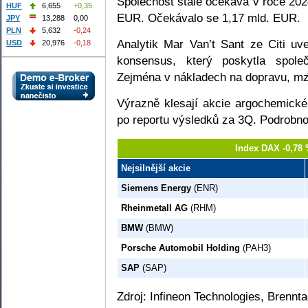
Společnost stále očekává v roce 202
HUF
6,655
+0,35
EUR. Očekávalo se 1,17 mld. EUR.
JPY
13,288
0,00
PLN
5,632
-0,24
Analytik Mar Van’t Sant ze Citi uv
USD
20,976
-0,18
konsensus, který poskytla spole
Zejména v nákladech na dopravu, mz
Výrazně klesají akcie argochemické
po reportu výsledků za 3Q. Podrobno
Index DAX -0,78 
Nejsilnější akcie
Siemens Energy
(ENR)
Rheinmetall AG
(RHM)
BMW
(BMW)
Porsche Automobil Holding
(PAH3)
SAP
(SAP)
Zdroj: Infineon Technologies, Brennt