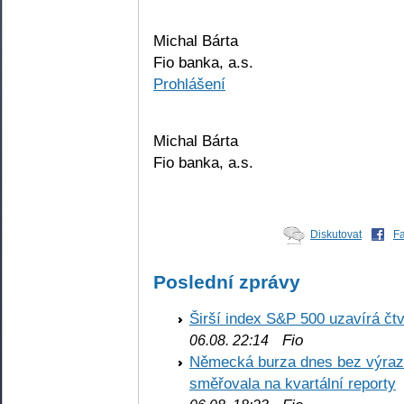
Michal Bárta
Fio banka, a.s.
Prohlášení
Michal Bárta
Fio banka, a.s.
Diskutovat
F
Poslední zprávy
Širší index S&P 500 uzavírá čt
Fio
06.08. 22:14
Německá burza dnes bez výrazn
směřovala na kvartální reporty