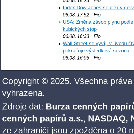
Fio
06.08. 18:23
Index Dow Jones se drží v čer
Fio
06.08. 17:52
USA: Změna zásob plynu podle E
kubických stop
Fio
06.08. 16:33
Wall Street se vyvíji v úvodu 
pokračuje výsledková sezóna
Fio
06.08. 16:05
Copyright © 2025. Všechna práva
vyhrazena.
Zdroje dat:
Burza cenných papírů
cenných papírů a.s.
,
NASDAQ, N
ze zahraničí jsou zpožděna o 20 m