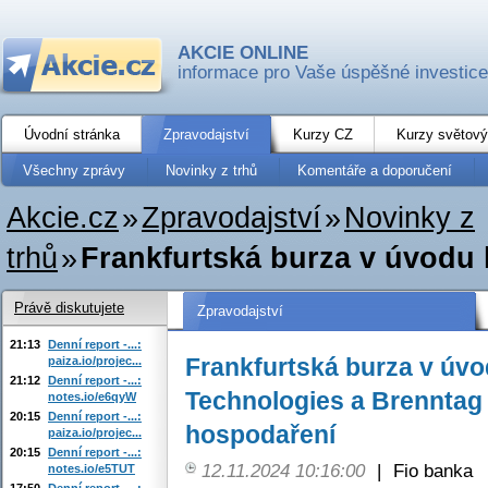
AKCIE ONLINE
informace pro Vaše úspěšné investice
Úvodní stránka
Zpravodajství
Kurzy CZ
Kurzy světový
Všechny zprávy
Novinky z trhů
Komentáře a doporučení
Akcie.cz
»
Zpravodajství
»
Novinky z
trhů
»
Frankfurtská burza v úvodu k
Právě diskutujete
Zpravodajství
21:13
Denní report -...:
Frankfurtská burza v úvo
paiza.io/projec...
21:12
Denní report -...:
Technologies a Brenntag 
notes.io/e6qyW
20:15
Denní report -...:
hospodaření
paiza.io/projec...
20:15
Denní report -...:
12.11.2024 10:16:00
|
Fio banka
notes.io/e5TUT
17:50
Denní report -...: