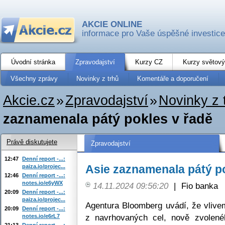
AKCIE ONLINE
informace pro Vaše úspěšné investice
Úvodní stránka
Zpravodajství
Kurzy CZ
Kurzy světový
Všechny zprávy
Novinky z trhů
Komentáře a doporučení
Akcie.cz
»
Zpravodajství
»
Novinky z 
zaznamenala pátý pokles v řadě
Právě diskutujete
Zpravodajství
12:47
Denní report -...:
Asie zaznamenala pátý po
paiza.io/projec...
12:46
Denní report -...:
notes.io/e6yWX
14.11.2024 09:56:20
|
Fio banka
20:09
Denní report -...:
paiza.io/projec...
Agentura Bloomberg uvádí, že vlivem
20:09
Denní report -...:
z navrhovaných cel, nově zvolené
notes.io/e6rL7
21:13
Denní report -...: