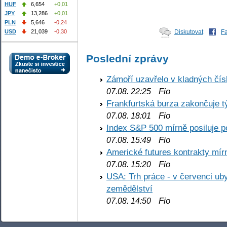
HUF
6,654
+0,01
JPY
13,286
+0,01
PLN
5,646
-0,24
Diskutovat
F
USD
21,039
-0,30
Poslední zprávy
Zámoří uzavřelo v kladných č
Fio
07.08. 22:25
Frankfurtská burza zakončuje 
Fio
07.08. 18:01
Index S&P 500 mírně posiluje p
Fio
07.08. 15:49
Americké futures kontrakty mírn
Fio
07.08. 15:20
USA: Trh práce - v červenci ub
zemědělství
Fio
07.08. 14:50