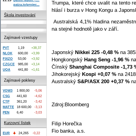
Trumpa, které chce uvalit na tento r
paiza.io/projec...
hlásí i burza v Hong Kongu a Japons
Škola investování
Australská 4,1% hladina nezaměstna
na stejné hodnotě jako v září.
Zajímavé vzestupy
PVT
1,19
+38,37
Japonský
Nikkei 225
-0,48 %
na 385
NLOK
600,00
+3,99
Hongkongský
Hang Seng
-1,96 %
na
FIXZO
53,00
+3,92
CZGCE
985,00
+3,14
Čínský
Shanghai Composite
-1,73 
UQA
441,80
+1,61
Jihokorejský
Kospi
+0,07 %
na 2418
Zajímavé poklesy
Australský
S&P/ASX 200
+0,37 %
na
VOW3
1 800,00
-5,06
CSG
441,60
-4,62
CTP
361,20
-3,42
Zdroj:Bloomberg
MATTE
18 600,00
-3,13
PEN
6,40
-3,03
Filip Horečka
Kurzovní lístek
Fio banka, a.s.
EUR
24,265
-0,22