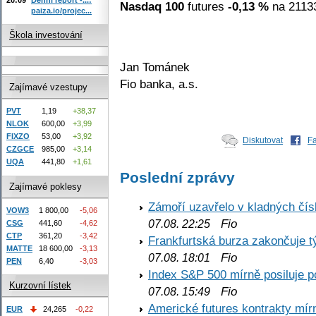
Nasdaq 100
futures
-0,13 %
na 21133
paiza.io/projec...
Škola investování
Jan Tománek
Fio banka, a.s.
Zajímavé vzestupy
PVT
1,19
+38,37
NLOK
600,00
+3,99
FIXZO
53,00
+3,92
Diskutovat
F
CZGCE
985,00
+3,14
UQA
441,80
+1,61
Poslední zprávy
Zajímavé poklesy
Zámoří uzavřelo v kladných č
VOW3
1 800,00
-5,06
Fio
07.08. 22:25
CSG
441,60
-4,62
CTP
361,20
-3,42
Frankfurtská burza zakončuje 
MATTE
18 600,00
-3,13
Fio
07.08. 18:01
PEN
6,40
-3,03
Index S&P 500 mírně posiluje p
Kurzovní lístek
Fio
07.08. 15:49
Americké futures kontrakty mírn
EUR
24,265
-0,22