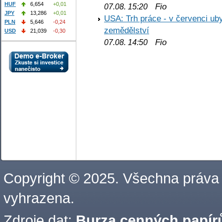
HUF
6,654
+0,01
Fio
07.08. 15:20
JPY
13,286
+0,01
USA: Trh práce - v červenci ub
PLN
5,646
-0,24
zemědělství
USD
21,039
-0,30
Fio
07.08. 14:50
Copyright © 2025. Všechna práva
vyhrazena.
Zdroje dat:
Burza cenných papírů