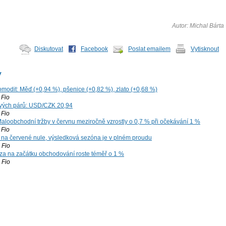
Autor: Michal Bárta
Diskutovat
Facebook
Poslat emailem
Vytisknout
y
omodit: Měď (+0,94 %), pšenice (+0,82 %), zlato (+0,68 %)
Fio
vých párů: USD/CZK 20,94
Fio
aloobchodní tržby v červnu meziročně vzrostly o 0,7 % při očekávání 1 %
Fio
 na červené nule, výsledková sezóna je v plném proudu
Fio
za na začátku obchodování roste téměř o 1 %
Fio