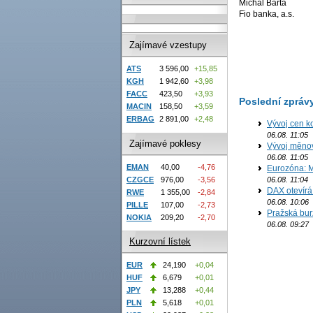
Michal Bárta
Fio banka, a.s.
Zajímavé vzestupy
ATS
3 596,00
+15,85
KGH
1 942,60
+3,98
FACC
423,50
+3,93
Poslední zpráv
MACIN
158,50
+3,59
ERBAG
2 891,00
+2,48
Vývoj cen k
06.08. 11:05
Zajímavé poklesy
Vývoj měno
06.08. 11:05
EMAN
40,00
-4,76
Eurozóna: M
CZGCE
976,00
-3,56
06.08. 11:04
DAX otevírá
RWE
1 355,00
-2,84
06.08. 10:06
PILLE
107,00
-2,73
Pražská bur
NOKIA
209,20
-2,70
06.08. 09:27
Kurzovní lístek
EUR
24,190
+0,04
HUF
6,679
+0,01
JPY
13,288
+0,44
PLN
5,618
+0,01