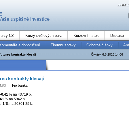
FIOFO
E
Vaše úspěšné investice
urzy CZ
Kurzy světových burz
Kurzovní lístek
Diskuse
Komentáře a doporučení
Firemní zprávy
Odborné články
An
utures kontrakty klesají
Čtvrtek 6.8.2026 14:06
res kontrakty klesají
4:03
|
Fio banka
-0,41 %
na 43719 b.
,61 %
na 5942 b.
s
-1 %
na 20801,25 b.