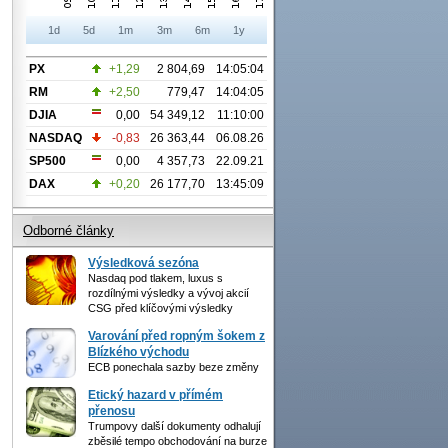
1d
5d
1m
3m
6m
1y
PX
+1,29
2 804,69
14:05:04
RM
+2,50
779,47
14:04:05
DJIA
0,00
54 349,12
11:10:00
NASDAQ
-0,83
26 363,44
06.08.26
SP500
0,00
4 357,73
22.09.21
DAX
+0,20
26 177,70
13:45:09
Odborné články
Výsledková sezóna
Nasdaq pod tlakem, luxus s
rozdílnými výsledky a vývoj akcií
CSG před klíčovými výsledky
Varování před ropným šokem z
Blízkého východu
ECB ponechala sazby beze změny
Etický hazard v přímém
přenosu
Trumpovy další dokumenty odhalují
zběsilé tempo obchodování na burze