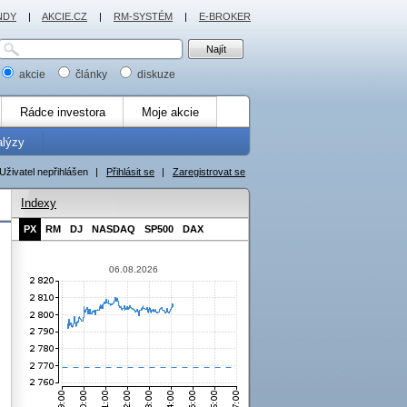
NDY
|
AKCIE.CZ
|
RM-SYSTÉM
|
E-BROKER
akcie
články
diskuze
Rádce investora
Moje akcie
alýzy
Uživatel nepřihlášen
|
Přihlásit se
|
Zaregistrovat se
Indexy
PX
RM
DJ
NASDAQ
SP500
DAX
06.08.2026