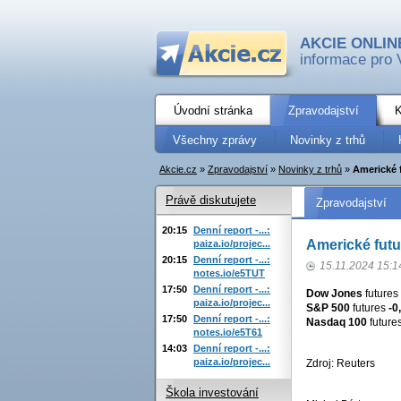
AKCIE ONLIN
informace pro 
Úvodní stránka
Zpravodajství
K
Všechny zprávy
Novinky z trhů
Akcie.cz
»
Zpravodajství
»
Novinky z trhů
»
Americké f
Právě diskutujete
Zpravodajství
20:15
Denní report -...:
Americké futu
paiza.io/projec...
20:15
Denní report -...:
15.11.2024 15:1
notes.io/e5TUT
17:50
Denní report -...:
Dow Jones
futures
paiza.io/projec...
S&P 500
futures
-0
17:50
Denní report -...:
Nasdaq 100
future
notes.io/e5T61
14:03
Denní report -...:
paiza.io/projec...
Zdroj: Reuters
Škola investování