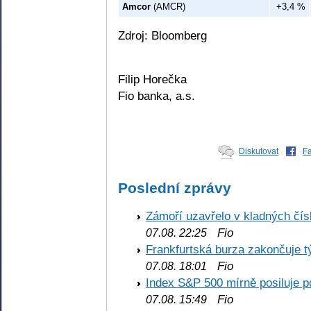
Amcor
(AMCR)
+3,4 %
Zdroj: Bloomberg
Filip Horečka
Fio banka, a.s.
Diskutovat
F
Poslední zprávy
Zámoří uzavřelo v kladných č
Fio
07.08. 22:25
Frankfurtská burza zakončuje 
Fio
07.08. 18:01
Index S&P 500 mírně posiluje p
Fio
07.08. 15:49