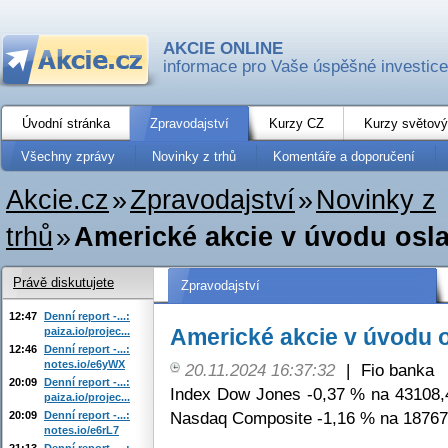
AKCIE ONLINE
informace pro Vaše úspěšné investice
Úvodní stránka
Zpravodajství
Kurzy CZ
Kurzy světový
Všechny zprávy
Novinky z trhů
Komentáře a doporučení
Akcie.cz
»
Zpravodajství
»
Novinky z
trhů
»
Americké akcie v úvodu osla
Právě diskutujete
Zpravodajství
12:47
Denní report -...:
Americké akcie v úvodu os
paiza.io/projec...
12:46
Denní report -...:
notes.io/e6yWX
20.11.2024 16:37:32
|
Fio banka
20:09
Denní report -...:
Index Dow Jones -0,37 % na 43108,4
paiza.io/projec...
Nasdaq Composite -1,16 % na 18767
20:09
Denní report -...:
notes.io/e6rL7
21:13
Denní report -...: