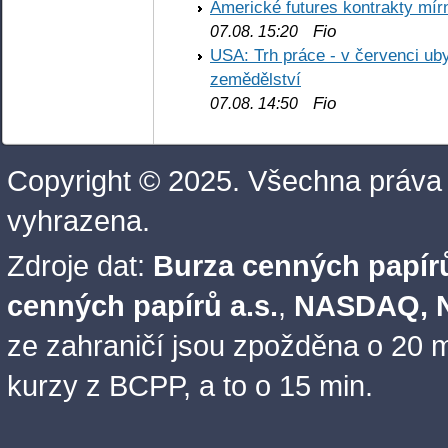
Americké futures kontrakty mírn
Fio
07.08. 15:20
USA: Trh práce - v červenci ub
zemědělství
Fio
07.08. 14:50
Copyright © 2025. Všechna práva
vyhrazena.
Zdroje dat:
Burza cenných papírů
cenných papírů a.s.
,
NASDAQ, N
ze zahraničí jsou zpožděna o 20 m
kurzy z BCPP, a to o 15 min.