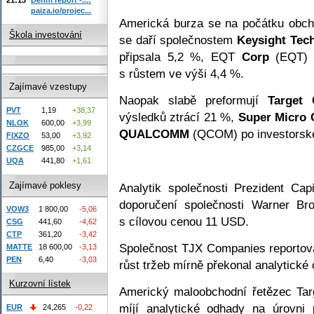
paiza.io/projec...
Americká burza se na počátku obch
Škola investování
se daří společnostem
Keysight Tec
připsala 5,2 %, EQT
Corp
(EQT) 
s růstem ve výši 4,4 %.
Zajímavé vzestupy
Naopak slabě preformují
Target 
PVT
1,19
+38,37
výsledků ztrácí 21 %,
Super Micro
NLOK
600,00
+3,99
QUALCOMM
(QCOM) po investorském
FIXZO
53,00
+3,92
CZGCE
985,00
+3,14
UQA
441,80
+1,61
Zajímavé poklesy
Analytik společnosti Prezident Ca
doporučení společnosti Warner Bro
VOW3
1 800,00
-5,06
s cílovou cenou 11 USD.
CSG
441,60
-4,62
CTP
361,20
-3,42
Společnost TJX Companies reportov
MATTE
18 600,00
-3,13
PEN
6,40
-3,03
růst tržeb mírně překonal analytické
Kurzovní lístek
Americký maloobchodní řetězec Tar
míjí analytické odhady na úrovni 
EUR
24,265
-0,22