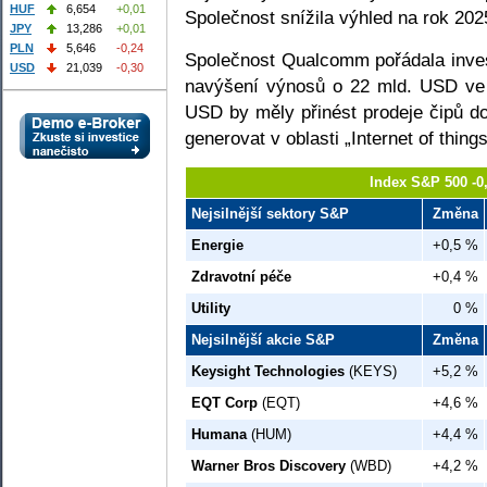
HUF
6,654
+0,01
Společnost snížila výhled na rok 202
JPY
13,286
+0,01
PLN
5,646
-0,24
Společnost Qualcomm pořádala inve
USD
21,039
-0,30
navýšení výnosů o 22 mld. USD ve 
USD by měly přinést prodeje čipů d
generovat v oblasti „Internet of things
Index S&P 500 -0
Nejsilnější sektory S&P
Změna
Energie
+0,5 %
Zdravotní péče
+0,4 %
Utility
0 %
Nejsilnější akcie S&P
Změna
Keysight Technologies
(KEYS)
+5,2 %
EQT Corp
(EQT)
+4,6 %
Humana
(HUM)
+4,4 %
Warner Bros Discovery
(WBD)
+4,2 %