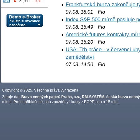
USD
21,039
-0,30
Frankfurtská burza zakončuje 
Fio
07.08. 18:01
Index S&P 500 mírně posiluje p
Fio
07.08. 15:49
Americké futures kontrakty mírn
Fio
07.08. 15:20
USA: Trh práce - v červenci ub
zemědělství
Fio
07.08. 14:50
Copyright © 2025. Všechna práva vyhrazena.
Zdroje dat:
Burza cenných papírů Praha, a.s.
,
RM-SYSTÉM, česká burza cennýc
minut. Pro nepřihlášené jsou zpožděny i kurzy z BCPP, a to o 15 min.