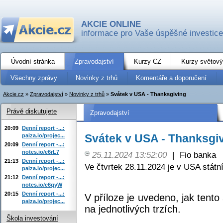
AKCIE ONLINE
informace pro Vaše úspěšné investice
Úvodní stránka
Zpravodajství
Kurzy CZ
Kurzy světový
Všechny zprávy
Novinky z trhů
Komentáře a doporučení
Akcie.cz
»
Zpravodajství
»
Novinky z trhů
»
Svátek v USA - Thanksgiving
Právě diskutujete
Zpravodajství
20:09
Denní report -...:
Svátek v USA - Thanksgi
paiza.io/projec...
20:09
Denní report -...:
notes.io/e6rL7
25.11.2024 13:52:00
|
Fio banka
21:13
Denní report -...:
Ve čtvrtek 28.11.2024 je v USA státn
paiza.io/projec...
21:12
Denní report -...:
notes.io/e6qyW
20:15
Denní report -...:
V příloze je uvedeno, jak tento
paiza.io/projec...
na jednotlivých trzích.
Škola investování