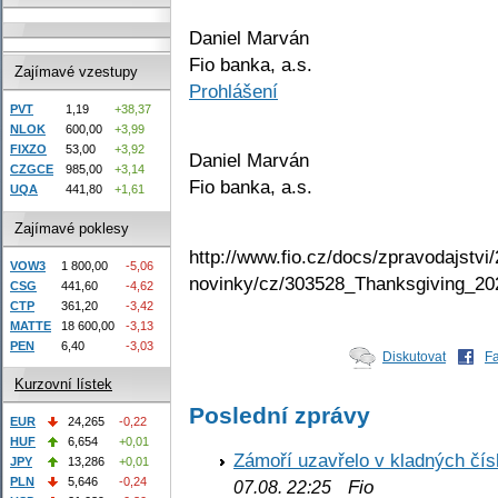
Daniel Marván
Fio banka, a.s.
Zajímavé vzestupy
Prohlášení
PVT
1,19
+38,37
NLOK
600,00
+3,99
FIXZO
53,00
+3,92
Daniel Marván
CZGCE
985,00
+3,14
Fio banka, a.s.
UQA
441,80
+1,61
Zajímavé poklesy
http://www.fio.cz/docs/zpravodajstvi/
VOW3
1 800,00
-5,06
novinky/cz/303528_Thanksgiving_20
CSG
441,60
-4,62
CTP
361,20
-3,42
MATTE
18 600,00
-3,13
PEN
6,40
-3,03
Diskutovat
F
Kurzovní lístek
Poslední zprávy
EUR
24,265
-0,22
HUF
6,654
+0,01
Zámoří uzavřelo v kladných č
JPY
13,286
+0,01
PLN
5,646
-0,24
Fio
07.08. 22:25