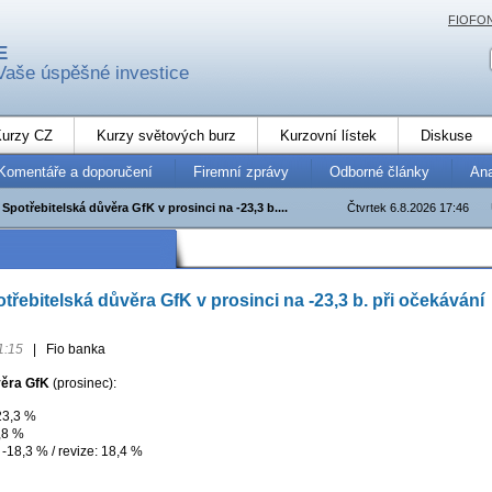
FIOFO
E
Vaše úspěšné investice
urzy CZ
Kurzy světových burz
Kurzovní lístek
Diskuse
Komentáře a doporučení
Firemní zprávy
Odborné články
An
potřebitelská důvěra GfK v prosinci na -23,3 b....
Čtvrtek 6.8.2026 17:46
řebitelská důvěra GfK v prosinci na -23,3 b. při očekávání
1:15
|
Fio banka
věra GfK
(prosinec):
23,3 %
,8 %
-18,3 % / revize: 18,4 %