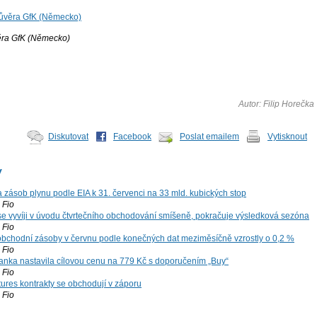
ěra GfK (Německo)
Autor: Filip Horečka
Diskutovat
Facebook
Poslat emailem
Vytisknout
y
zásob plynu podle EIA k 31. červenci na 33 mld. kubických stop
Fio
 se vyvíji v úvodu čtvrtečního obchodování smíšeně, pokračuje výsledková sezóna
Fio
bchodní zásoby v červnu podle konečných dat meziměsíčně vzrostly o 0,2 %
Fio
nka nastavila cílovou cenu na 779 Kč s doporučením „Buy“
Fio
tures kontrakty se obchodují v záporu
Fio