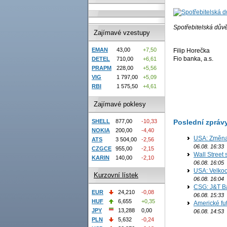
Spotřebitelská dův
Zajímavé vzestupy
EMAN
43,00
+7,50
Filip Horečka
Fio banka, a.s.
DETEL
710,00
+6,61
PRAPM
228,00
+5,56
VIG
1 797,00
+5,09
RBI
1 575,50
+4,61
Zajímavé poklesy
Poslední zpráv
SHELL
877,00
-10,33
NOKIA
200,00
-4,40
USA: Změna 
ATS
3 504,00
-2,56
06.08. 16:33
CZGCE
955,00
-2,15
Wall Street
KARIN
140,00
-2,10
06.08. 16:05
USA: Velkoo
Kurzovní lístek
06.08. 16:04
CSG: J&T Ba
EUR
24,210
-0,08
06.08. 15:33
HUF
6,655
+0,35
Americké fu
JPY
13,288
0,00
06.08. 14:53
PLN
5,632
-0,24