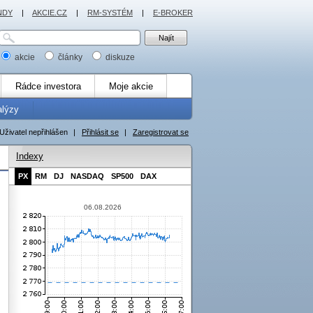
NDY
|
AKCIE.CZ
|
RM-SYSTÉM
|
E-BROKER
akcie
články
diskuze
Rádce investora
Moje akcie
alýzy
Uživatel nepřihlášen
|
Přihlásit se
|
Zaregistrovat se
Indexy
PX
RM
DJ
NASDAQ
SP500
DAX
06.08.2026