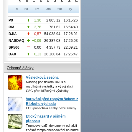
1d
5d
1m
3m
6m
1y
PX
+1,30
2 805,12
16:15:26
RM
+2,78
781,62
16:54:40
DJIA
-0,57
54 038,94
17:26:01
NASDAQ
+0,09
26 387,08
17:26:03
SP500
0,00
4 357,73
22.09.21
DAX
+0,13
26 160,84
17:25:47
Odborné články
Výsledková sezóna
Nasdaq pod tlakem, luxus s
rozdílnými výsledky a vývoj akcií
CSG před klíčovými výsledky
Varování před ropným šokem z
Blízkého východu
ECB ponechala sazby beze změny
Etický hazard v přímém
přenosu
Trumpovy další dokumenty odhalují
zběsilé tempo obchodování na burze