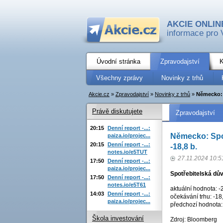
AKCIE ONLIN
informace pro 
Úvodní stránka
Zpravodajství
K
Všechny zprávy
Novinky z trhů
Akcie.cz
»
Zpravodajství
»
Novinky z trhů
»
Německo: S
Právě diskutujete
Zpravodajství
20:15
Denní report -...:
Německo: Spot
paiza.io/projec...
20:15
Denní report -...:
-18,8 b.
notes.io/e5TUT
27.11.2024 10:5
17:50
Denní report -...:
paiza.io/projec...
Spotřebitelská dů
17:50
Denní report -...:
notes.io/e5T61
aktuální hodnota: -
14:03
Denní report -...:
očekávání trhu: -18
paiza.io/projec...
předchozí hodnota: 
Škola investování
Zdroj: Bloomberg