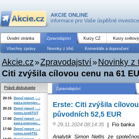
AKCIE ONLINE
informace pro Vaše úspěšné investice
Úvodní stránka
Zpravodajství
Kurzy CZ
Kurzy světový
Všechny zprávy
Novinky z trhů
Komentáře a doporučení
Akcie.cz
»
Zpravodajství
»
Novinky z 
Citi zvýšila cílovou cenu na 61 E
Právě diskutujete
Zpravodajství
20:15
Denní report -...:
Erste: Citi zvýšila cílov
paiza.io/projec...
20:15
Denní report -...:
původních 52,5 EUR
notes.io/e5TUT
17:50
Denní report -...:
paiza.io/projec...
29.11.2024 08:14:35
|
Fio banka
17:50
Denní report -...:
notes.io/e5T61
Analytik Simon Nellis ze společnost
14:03
Denní report -...: