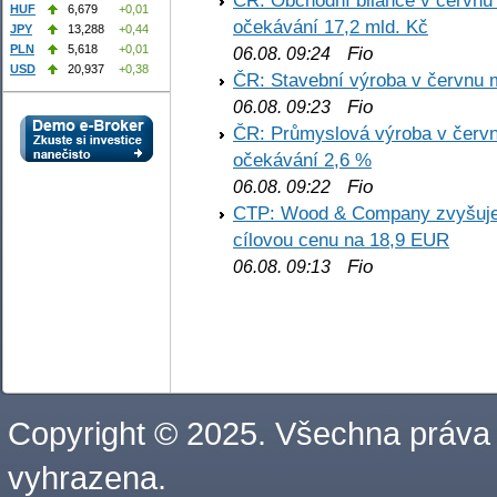
ČR: Obchodní bilance v červnu 
HUF
6,679
+0,01
očekávání 17,2 mld. Kč
JPY
13,288
+0,44
PLN
5,618
+0,01
Fio
06.08. 09:24
USD
20,937
+0,38
ČR: Stavební výroba v červnu m
Fio
06.08. 09:23
ČR: Průmyslová výroba v červnu
očekávání 2,6 %
Fio
06.08. 09:22
CTP: Wood & Company zvyšuje 
cílovou cenu na 18,9 EUR
Fio
06.08. 09:13
Copyright © 2025. Všechna práva
vyhrazena.