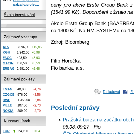
ceny pro akcie Erste Group Bank 
paiza.io/projec...
(1541,99 Kč). Doporučení zůstalo na 
Škola investování
Akcie Erste Group Bank (BAAERBAG
na 1300 Kč. Na RM-SYSTÉMu na 13
Zajímavé vzestupy
Zdroj: Bloomberg
ATS
3 596,00
+15,85
KGH
1 942,60
+3,98
FACC
423,50
+3,93
Filip Horečka
MACIN
158,50
+3,59
Fio banka, a.s.
ERBAG
2 891,00
+2,48
Zajímavé poklesy
EMAN
40,00
-4,76
Diskutovat
F
CZGCE
976,00
-3,56
RWE
1 355,00
-2,84
PILLE
107,00
-2,73
Poslední zprávy
NOKIA
209,20
-2,70
Pražská burza na začátku obch
Kurzovní lístek
Fio
06.08. 09:27
EUR
24,190
+0,04