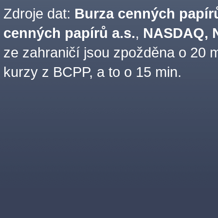
Zdroje dat:
Burza cenných papírů
cenných papírů a.s.
,
NASDAQ, N
ze zahraničí jsou zpožděna o 20 m
kurzy z BCPP, a to o 15 min.