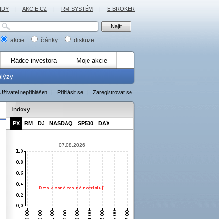
NDY
|
AKCIE.CZ
|
RM-SYSTÉM
|
E-BROKER
akcie
články
diskuze
Rádce investora
Moje akcie
alýzy
Uživatel nepřihlášen
|
Přihlásit se
|
Zaregistrovat se
Indexy
PX
RM
DJ
NASDAQ
SP500
DAX
07.08.2026