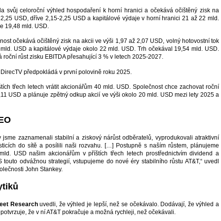
la svůj celoroční výhled hospodaření k horní hranici a očekává očištěný zisk na
ž 2,25 USD, dříve 2,15-2,25 USD a kapitálové výdaje v horní hranici 21 až 22 mld.
e 19,48 mld. USD.
ost očekává očištěný zisk na akcii ve výši 1,97 až 2,07 USD, volný hotovostní tok
 mld. USD a kapitálové výdaje okolo 22 mld. USD. Trh očekával 19,54 mld. USD.
 roční růst zisku EBITDA přesahující 3 % v letech 2025-2027.
DirecTV předpokládá v první polovině roku 2025.
štích třech letech vrátit akcionářům 40 mld. USD. Společnost chce zachovat roční
1,11 USD a plánuje zpětný odkup akcií ve výši okolo 20 mld. USD mezi lety 2025 a
CEO
 jsme zaznamenali stabilní a ziskový nárůst odběratelů, vyprodukovali atraktivní
sticích do sítě a posílili naši rozvahu. […] Postupně s naším růstem, plánujeme
 mld. USD našim akcionářům v příštích třech letech prostřednictvím dividend a
 touto odvážnou strategií, vstupujeme do nové éry stabilního růstu AT&T,“ uvedl
polečnosti John Stankey.
ytiků
eet Research
uvedli, že výhled je lepší, než se očekávalo. Dodávají, že výhled a
 potvrzuje, že v ní AT&T pokračuje a možná rychleji, než očekávali.