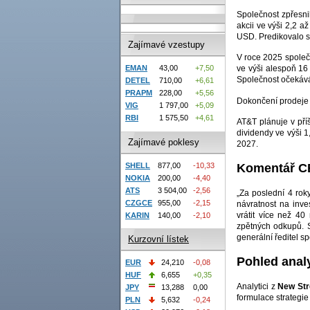
Společnost zpřesni
akcii ve výši 2,2 a
USD. Predikovalo s
Zajímavé vzestupy
V roce 2025 společn
EMAN
43,00
+7,50
ve výši alespoň 16
Společnost očekává
DETEL
710,00
+6,61
PRAPM
228,00
+5,56
Dokončení prodeje 
VIG
1 797,00
+5,09
RBI
1 575,50
+4,61
AT&T plánuje v pří
dividendy ve výši 
Zajímavé poklesy
2027.
SHELL
877,00
-10,33
Komentář 
NOKIA
200,00
-4,40
ATS
3 504,00
-2,56
„Za poslední 4 roky
CZGCE
955,00
-2,15
návratnost na inve
vrátit více než 40
KARIN
140,00
-2,10
zpětných odkupů. S
generální ředitel s
Kurzovní lístek
Pohled anal
EUR
24,210
-0,08
HUF
6,655
+0,35
Analytici z
New Str
JPY
13,288
0,00
formulace strategie
PLN
5,632
-0,24