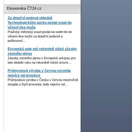
Ekonomika ČT24.cz
Za dotační podvod ohledně
Technologického parku poslal soud do
vězení dva muže
Pražský městský soud poslal na sedm let do
vězení dva muže za dotační podvod a
poškození...
Evropská unie má rekordně nízké zásoby
zemního plynu
Zásoby zemního plynu v Evropské unii jsou pro
toto období roku na rekordně nízké úrovni....
Průmyslová výroba v červnu vzrostla
nejvíce od prosince
Průmyslová výroba v Česku v červnu meziročně
stoupla o čtyři procenta, tedy nejvíce od...