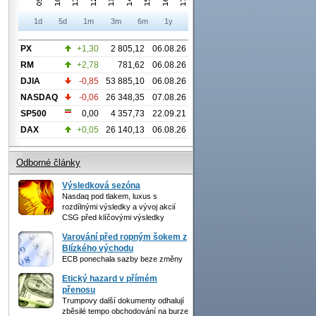
1d
5d
1m
3m
6m
1y
PX
+1,30
2 805,12
06.08.26
RM
+2,78
781,62
06.08.26
DJIA
-0,85
53 885,10
06.08.26
NASDAQ
-0,06
26 348,35
07.08.26
SP500
0,00
4 357,73
22.09.21
DAX
+0,05
26 140,13
06.08.26
Odborné články
Výsledková sezóna
Nasdaq pod tlakem, luxus s
rozdílnými výsledky a vývoj akcií
CSG před klíčovými výsledky
Varování před ropným šokem z
Blízkého východu
ECB ponechala sazby beze změny
Etický hazard v přímém
přenosu
Trumpovy další dokumenty odhalují
zběsilé tempo obchodování na burze