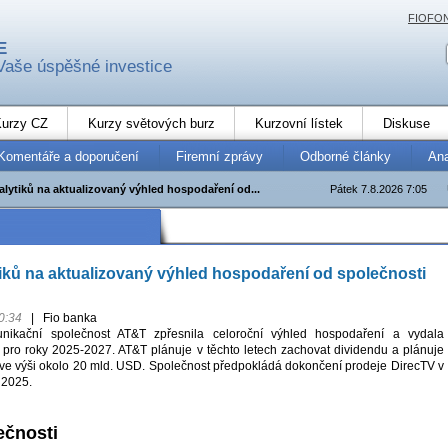
FIOFO
E
Vaše úspěšné investice
urzy CZ
Kurzy světových burz
Kurzovní lístek
Diskuse
Komentáře a doporučení
Firemní zprávy
Odborné články
An
alytiků na aktualizovaný výhled hospodaření od...
Pátek 7.8.2026 7:05
iků na aktualizovaný výhled hospodaření od společnosti
0:34
|
Fio banka
unikační společnost AT&T zpřesnila celoroční výhled hospodaření a vydala
pro roky 2025-2027. AT&T plánuje v těchto letech zachovat dividendu a plánuje
 ve výši okolo 20 mld. USD. Společnost předpokládá dokončení prodeje DirecTV v
 2025.
ečnosti