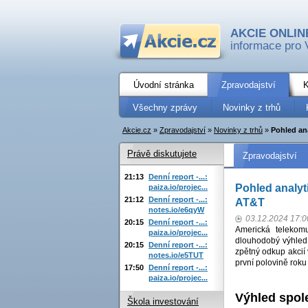
AKCIE ONLIN
informace pro 
Úvodní stránka
Zpravodajství
K
Všechny zprávy
Novinky z trhů
Akcie.cz
»
Zpravodajství
»
Novinky z trhů
»
Pohled an
Právě diskutujete
Zpravodajství
21:13
Denní report -...:
Pohled analyt
paiza.io/projec...
21:12
Denní report -...:
AT&T
notes.io/e6qyW
03.12.2024 17:0
20:15
Denní report -...:
Americká telekom
paiza.io/projec...
dlouhodobý výhled 
20:15
Denní report -...:
zpětný odkup akcií
notes.io/e5TUT
první polovině roku
17:50
Denní report -...:
paiza.io/projec...
Výhled spol
Škola investování