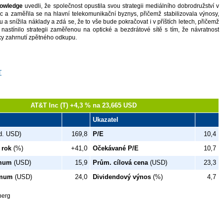
nowledge
uvedli, že společnost opustila svou strategii mediálního dobrodružství v
zic a zaměřila se na hlavní telekomunikační byznys, přičemž stabilizovala výnosy,
u a snížila náklady a zdá se, že to vše bude pokračovat i v příštích letech, přičemž
 nastínilo strategii zaměřenou na optické a bezdrátové sítě s tím, že návratnost
íky zahrnutí zpětného odkupu.
AT&T Inc (T) +4,3 % na 23,665 USD
Ukazatel
d. USD)
169,8
P/E
10,4
 rok
(%)
+41,0
Očekávané P/E
10,7
imum
(USD)
15,9
Prům. cílová cena
(USD)
23,3
imum
(USD)
24,0
Dividendový výnos
(%)
4,7
berg