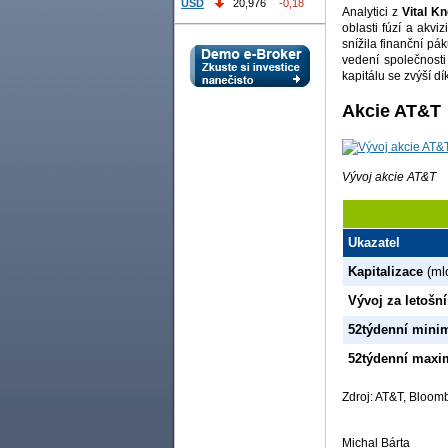
USD
20,976
-0,18
Analytici z
Vital K
oblasti fúzí a akvi
snížila finanční pák
vedení společnosti
kapitálu se zvýší d
Akcie AT&T
Vývoj akcie AT&T
Ukazatel
Kapitalizace
(ml
Vývoj za letošní
52týdenní min
52týdenní max
Zdroj: AT&T, Bloom
Michal Bárta