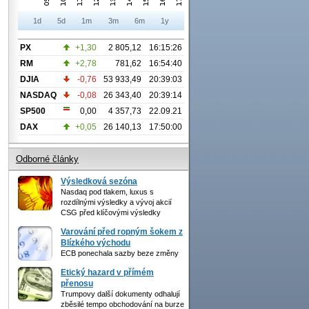
1d
5d
1m
3m
6m
1y
PX
+1,30
2 805,12
16:15:26
RM
+2,78
781,62
16:54:40
DJIA
-0,76
53 933,49
20:39:03
NASDAQ
-0,08
26 343,40
20:39:14
SP500
0,00
4 357,73
22.09.21
DAX
+0,05
26 140,13
17:50:00
Odborné články
Výsledková sezóna
Nasdaq pod tlakem, luxus s
rozdílnými výsledky a vývoj akcií
CSG před klíčovými výsledky
Varování před ropným šokem z
Blízkého východu
ECB ponechala sazby beze změny
Etický hazard v přímém
přenosu
Trumpovy další dokumenty odhalují
zběsilé tempo obchodování na burze