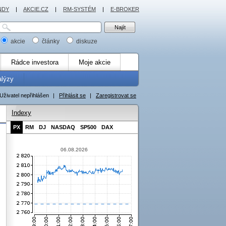
NDY
|
AKCIE.CZ
|
RM-SYSTÉM
|
E-BROKER
akcie
články
diskuze
Rádce investora
Moje akcie
alýzy
Uživatel nepřihlášen
|
Přihlásit se
|
Zaregistrovat se
Indexy
PX
RM
DJ
NASDAQ
SP500
DAX
06.08.2026