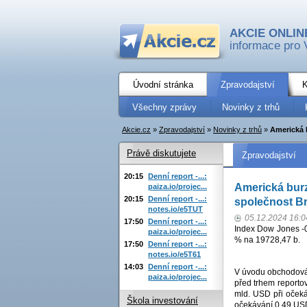
AKCIE ONLIN
informace pro 
Úvodní stránka
Zpravodajství
K
Všechny zprávy
Novinky z trhů
Akcie.cz
»
Zpravodajství
»
Novinky z trhů
»
Americká 
Právě diskutujete
Zpravodajství
20:15
Denní report -...:
Americká burz
paiza.io/projec...
20:15
Denní report -...:
společnost B
notes.io/e5TUT
05.12.2024 16:0
17:50
Denní report -...:
Index Dow Jones -
paiza.io/projec...
% na 19728,47 b.
17:50
Denní report -...:
notes.io/e5T61
14:03
Denní report -...:
V úvodu obchodován
paiza.io/projec...
před trhem reporto
mld. USD při očeká
Škola investování
očekávání 0,49 USD