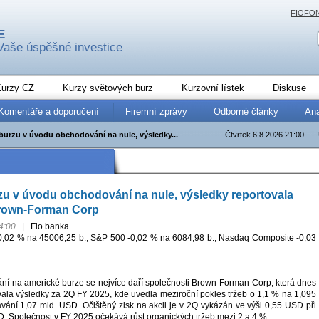
FIOFO
E
Vaše úspěšné investice
urzy CZ
Kurzy světových burz
Kurzovní lístek
Diskuse
Komentáře a doporučení
Firemní zprávy
Odborné články
An
burzu v úvodu obchodování na nule, výsledky...
Čtvrtek 6.8.2026 21:00
u v úvodu obchodování na nule, výsledky reportovala
rown-Forman Corp
4:00
|
Fio banka
0,02 % na 45006,25 b., S&P 500 -0,02 % na 6084,98 b., Nasdaq Composite -0,03
í na americké burze se nejvíce daří společnosti Brown-Forman Corp, která dnes
vala výsledky za 2Q FY 2025, kde uvedla meziroční pokles tržeb o 1,1 % na 1,095
vání 1,07 mld. USD. Očištěný zisk na akcii je v 2Q vykázán ve výši 0,55 USD při
. Společnost v FY 2025 očekává růst organických tržeb mezi 2 a 4 %.