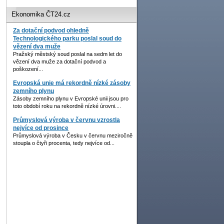
Ekonomika ČT24.cz
Za dotační podvod ohledně
Technologického parku poslal soud do
vězení dva muže
Pražský městský soud poslal na sedm let do
vězení dva muže za dotační podvod a
poškození...
Evropská unie má rekordně nízké zásoby
zemního plynu
Zásoby zemního plynu v Evropské unii jsou pro
toto období roku na rekordně nízké úrovni....
Průmyslová výroba v červnu vzrostla
nejvíce od prosince
Průmyslová výroba v Česku v červnu meziročně
stoupla o čtyři procenta, tedy nejvíce od...