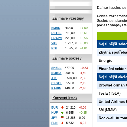
Daří se i společnost
Pokles zaznamenal
Zajímavé vzestupy
Společnost plánuje 
pokles Synapsys tak
EMAN
43,00
+7,50
DETEL
710,00
+6,61
PRAPM
228,00
+5,56
VIG
1 797,00
+5,09
Nejsilnější sek
RBI
1 575,50
+4,61
Zbytná spotřeba
Zajímavé poklesy
Energie
SHELL
877,00
-10,33
Finanční sektor
NOKIA
200,00
-4,40
Nejsilnější akc
ATS
3 504,00
-2,56
CZGCE
955,00
-2,15
Brown-Forman 
KARIN
140,00
-2,10
Tesla
(TSLA)
Kurzovní lístek
United Airlines
EUR
24,210
-0,08
3M
(MMM)
HUF
6,655
+0,35
Rockwell Autom
JPY
13,288
0,00
PLN
5,632
-0,24