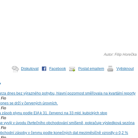
Autor: Filip Horečka
Diskutovat
Facebook
Poslat emailem
Vytisknout
y
za dnes bez výrazného pohybu, hlavní pozornost směřovala na kvartální reporty
Fio
ones se drží v červených úrovních.
Fio
zásob plynu podle EIA k 31. červenci na 33 mld. kubických stop
Fio
 se vyvíji v úvodu čtvrtečního obchodování smíšeně, pokračuje výsledková sezóna
Fio
bchodní zásoby v červnu podle konečných dat meziměsíčně vzrostly o 0,2 %
Fio