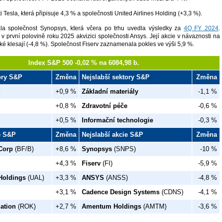
i Tesla, která připisuje 4,3 % a společnosti United Airlines Holding (+3,3 %).
a společnost Synopsys, která včera po trhu uvedla výsledky za
4Q FY 2024
.
v první polovině roku 2025 akvizici společnosti Ansys. Její akcie v návaznosti na
é klesají (-4,8 %). Společnost Fiserv zaznamenala pokles ve výši 5,9 %.
Index S&P 500 -0,02 % na 6084,98 b.
tory S&P
Změna
Nejslabší sektory S&P
Změna
+0,9 %
Základní materiály
-1,1 %
+0,8 %
Zdravotní péče
-0,6 %
+0,5 %
Informační technologie
-0,3 %
ie S&P
Změna
Nejslabší akcie S&P
Změna
Corp
(BF/B)
+8,6 %
Synopsys
(SNPS)
-10 %
+4,3 %
Fiserv
(FI)
-5,9 %
 Holdings
(UAL)
+3,3 %
ANSYS
(ANSS)
-4,8 %
+3,1 %
Cadence Design Systems
(CDNS)
-4,1 %
ation
(ROK)
+2,7 %
Amentum Holdings
(AMTM)
-3,6 %