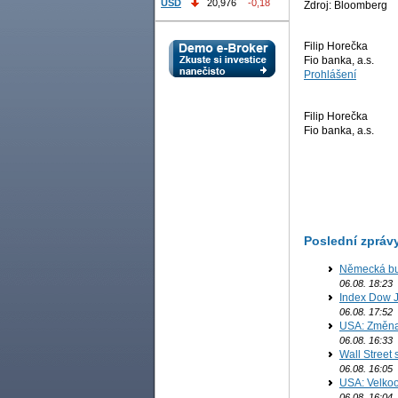
USD
20,976
-0,18
Zdroj: Bloomberg
Filip Horečka
Fio banka, a.s.
Prohlášení
Filip Horečka
Fio banka, a.s.
Poslední zpráv
Německá bur
06.08. 18:23
Index Dow J
06.08. 17:52
USA: Změna 
06.08. 16:33
Wall Street
06.08. 16:05
USA: Velkoo
06.08. 16:04