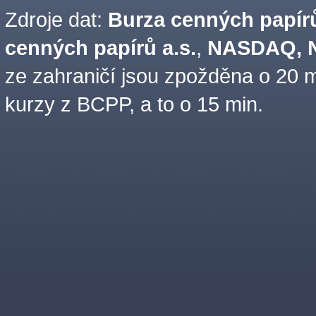
Zdroje dat:
Burza cenných papírů
cenných papírů a.s.
,
NASDAQ, N
ze zahraničí jsou zpožděna o 20 m
kurzy z BCPP, a to o 15 min.