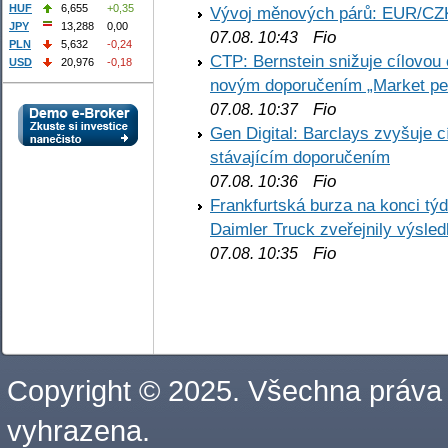
HUF
6,655
+0,35
Vývoj měnových párů: EUR/CZ
JPY
13,288
0,00
Fio
07.08. 10:43
PLN
5,632
-0,24
CTP: Bernstein snižuje cílovo
USD
20,976
-0,18
novým doporučením „Market pe
Fio
07.08. 10:37
Gen Digital: Barclays zvyšuje
stávajícím doporučením
Fio
07.08. 10:36
Frankfurtská burza na konci týd
Daimler Truck zveřejnily výsle
Fio
07.08. 10:35
Copyright © 2025. Všechna práva
vyhrazena.