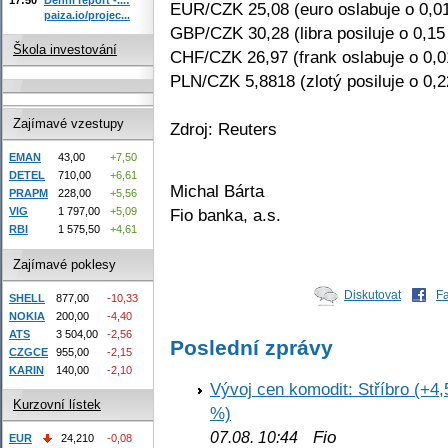
EUR/CZK 25,08 (euro oslabuje o 0,0
paiza.io/projec...
GBP/CZK 30,28 (libra posiluje o 0,15
Škola investování
CHF/CZK 26,97 (frank oslabuje o 0,
PLN/CZK 5,8818 (zlotý posiluje o 0,
Zajímavé vzestupy
Zdroj: Reuters
EMAN
43,00
+7,50
DETEL
710,00
+6,61
Michal Bárta
PRAPM
228,00
+5,56
Fio banka, a.s.
VIG
1 797,00
+5,09
RBI
1 575,50
+4,61
Zajímavé poklesy
Diskutovat
F
SHELL
877,00
-10,33
NOKIA
200,00
-4,40
ATS
3 504,00
-2,56
Poslední zprávy
CZGCE
955,00
-2,15
KARIN
140,00
-2,10
Vývoj cen komodit: Stříbro (+4,
Kurzovní lístek
%)
Fio
07.08. 10:44
EUR
24,210
-0,08