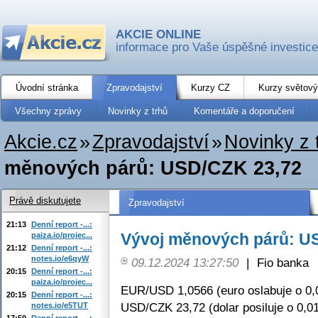
AKCIE ONLINE
informace pro Vaše úspěšné investice
Úvodní stránka
Zpravodajství
Kurzy CZ
Kurzy světový
Všechny zprávy
Novinky z trhů
Komentáře a doporučení
Akcie.cz
»
Zpravodajství
»
Novinky z 
měnových párů: USD/CZK 23,72
Právě diskutujete
Zpravodajství
21:13
Denní report -...:
Vývoj měnových párů: U
paiza.io/projec...
21:12
Denní report -...:
notes.io/e6qyW
09.12.2024 13:27:50
|
Fio banka
20:15
Denní report -...:
paiza.io/projec...
EUR/USD 1,0566 (euro oslabuje o 0,
20:15
Denní report -...:
USD/CZK 23,72 (dolar posiluje o 0,0
notes.io/e5TUT
17:50
Denní report -...: