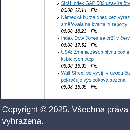
Širší index S&P 500 uzavírá čt
Fio
06.08. 22:14
Německá burza dnes bez výrazn
směřovala na kvartální reporty
Fio
06.08. 18:23
Index Dow Jones se drží v čer
Fio
06.08. 17:52
USA: Změna zásob plynu podle E
kubických stop
Fio
06.08. 16:33
Wall Street se vyvíji v úvodu 
pokračuje výsledková sezóna
Fio
06.08. 16:05
Copyright © 2025. Všechna práva
vyhrazena.