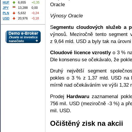
HUF
6,655
+0,35
JPY
13,288
0,00
PLN
5,632
-0,24
Výnosy Oracle
USD
20,976
-0,18
S
egmentu cloudových služeb a p
výnosů. Meziročně tento segment 
z 9,64 mld. USD a byly tak na úrovni
Cloudové licence vzrostly
o 3 % na
Dle konsensu se očekávalo, že pokl
Druhý největší segment společno
pokles o 3 % z 1,37 mld. USD na l
mírně nad očekáváním ve výši 1,32 
Prodej
Hardwaru
zaznamenal pokle
756 mil. USD (meziročně -3 %) a př
mil. USD.
Očištěný zisk na akcii