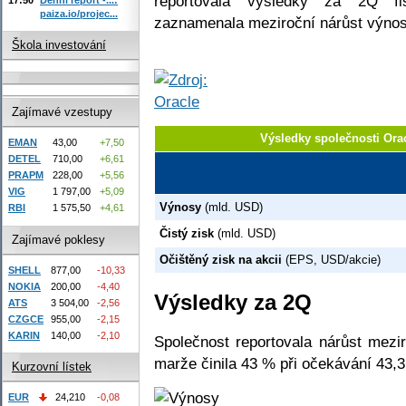
reportovala výsledky za 2Q fi
paiza.io/projec...
zaznamenala meziroční nárůst výnos
Škola investování
Zajímavé vzestupy
Výsledky společnosti Ora
EMAN
43,00
+7,50
DETEL
710,00
+6,61
PRAPM
228,00
+5,56
VIG
1 797,00
+5,09
Výnosy
(mld. USD)
RBI
1 575,50
+4,61
Čistý zisk
(mld. USD)
Zajímavé poklesy
Očištěný zisk na akcii
(EPS, USD/akcie)
SHELL
877,00
-10,33
NOKIA
200,00
-4,40
Výsledky za 2Q
ATS
3 504,00
-2,56
CZGCE
955,00
-2,15
KARIN
140,00
-2,10
Společnost reportovala nárůst mezi
marže činila 43 % při očekávání 43,
Kurzovní lístek
EUR
24,210
-0,08