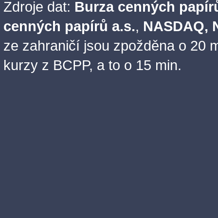
Zdroje dat:
Burza cenných papírů
cenných papírů a.s.
,
NASDAQ, N
ze zahraničí jsou zpožděna o 20 m
kurzy z BCPP, a to o 15 min.