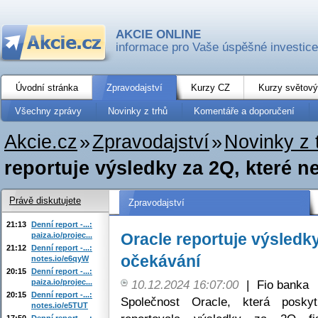
AKCIE ONLINE
informace pro Vaše úspěšné investice
Úvodní stránka
Zpravodajství
Kurzy CZ
Kurzy světový
Všechny zprávy
Novinky z trhů
Komentáře a doporučení
Akcie.cz
»
Zpravodajství
»
Novinky z 
reportuje výsledky za 2Q, které ne
Právě diskutujete
Zpravodajství
21:13
Denní report -...:
Oracle reportuje výsledky
paiza.io/projec...
21:12
Denní report -...:
očekávání
notes.io/e6qyW
20:15
Denní report -...:
paiza.io/projec...
10.12.2024 16:07:00
|
Fio banka
20:15
Denní report -...:
Společnost Oracle, která posky
notes.io/e5TUT
17:50
Denní report -...: