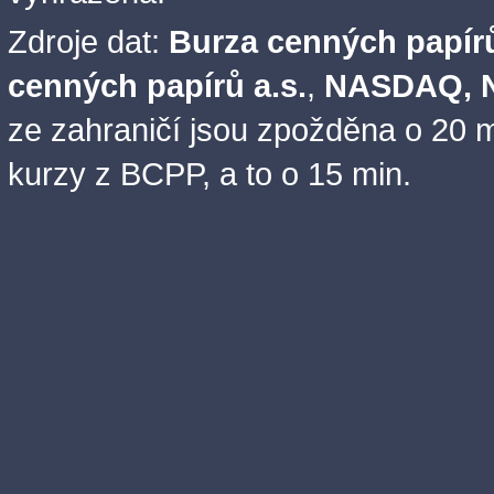
Zdroje dat:
Burza cenných papírů
cenných papírů a.s.
,
NASDAQ, N
ze zahraničí jsou zpožděna o 20 m
kurzy z BCPP, a to o 15 min.