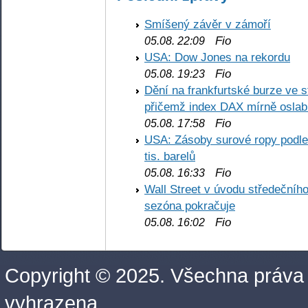
Smíšený závěr v zámoří
Fio
05.08. 22:09
USA: Dow Jones na rekordu
Fio
05.08. 19:23
Dění na frankfurtské burze ve s
přičemž index DAX mírně oslabi
Fio
05.08. 17:58
USA: Zásoby surové ropy podle 
tis. barelů
Fio
05.08. 16:33
Wall Street v úvodu středečníh
sezóna pokračuje
Fio
05.08. 16:02
Copyright © 2025. Všechna práva
vyhrazena.