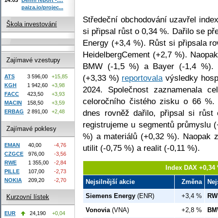
paiza.io/projec...
Středeční obchodování uzavřel index
Škola investování
si připsal růst o 0,34 %. Dařilo se 
Energy (+3,4 %). Růst si připsala r
HeidelbergCement (+2,7 %). Naopak
Zajímavé vzestupy
BMW (-1,5 %) a Bayer (-1,4 %). 
(+3,33 %)
reportovala
výsledky hospo
ATS
3 596,00
+15,85
KGH
1 942,60
+3,98
2024. Společnost zaznamenala ce
FACC
423,50
+3,93
celoročního čistého zisku o 66 
MACIN
158,50
+3,59
dnes rovněž dařilo, připsal si růs
ERBAG
2 891,00
+2,48
registrujeme u segmentů průmyslu (
Zajímavé poklesy
%) a materiálů (+0,32 %). Naopak z
EMAN
40,00
-4,76
utilit (-0,75 %) a realit (-0,11 %).
CZGCE
976,00
-3,56
RWE
1 355,00
-2,84
Index DAX +0,34 
PILLE
107,00
-2,73
NOKIA
209,20
-2,70
Nejsilnější akcie
Změna
Nej
Siemens Energy
(ENR)
+3,4 %
RW
Kurzovní lístek
Vonovia
(VNA)
+2,8 %
BM
EUR
24,190
+0,04