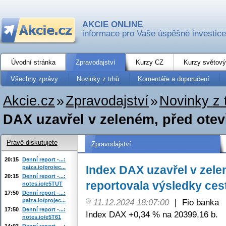
AKCIE ONLINE
informace pro Vaše úspěšné investice
Úvodní stránka
Zpravodajství
Kurzy CZ
Kurzy světový
Všechny zprávy
Novinky z trhů
Komentáře a doporučení
Akcie.cz
»
Zpravodajství
»
Novinky z 
DAX uzavřel v zeleném, před otevř
Právě diskutujete
Zpravodajství
20:15
Denní report -...:
Index DAX uzavřel v zele
paiza.io/projec...
20:15
Denní report -...:
reportovala výsledky ces
notes.io/e5TUT
17:50
Denní report -...:
paiza.io/projec...
11.12.2024 18:07:00
|
Fio banka
17:50
Denní report -...:
Index DAX +0,34 % na 20399,16 b.
notes.io/e5T61
14:03
Denní report -...: