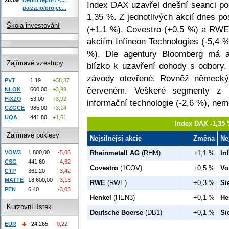
Index DAX uzavřel dnešní seanci po
paiza.io/projec...
1,35 %. Z jednotlivých akcií dnes po
Škola investování
(+1,1 %), Covestro (+0,5 %) a RWE
akciím Infineon Technologies (-5,4 
%). Dle agentury Bloomberg má a
Zajímavé vzestupy
blízko k uzavření dohody s odbory
závody otevřené. Rovněž německ
PVT
1,19
+38,37
červeném. Veškeré segmenty z i
NLOK
600,00
+3,99
FIXZO
53,00
+3,92
informační technologie (-2,6 %), nemo
CZGCE
985,00
+3,14
UQA
441,80
+1,61
Index DAX -1,35 
Zajímavé poklesy
Nejsilnější akcie
Změna
Ne
VOW3
1 800,00
-5,06
Rheinmetall AG
(RHM)
+1,1 %
In
CSG
441,60
-4,62
Covestro
(1COV)
+0,5 %
Vo
CTP
361,20
-3,42
MATTE
18 600,00
-3,13
RWE
(RWE)
+0,3 %
Si
PEN
6,40
-3,03
Henkel
(HEN3)
+0,1 %
He
Kurzovní lístek
Deutsche Boerse
(DB1)
+0,1 %
Si
EUR
24,265
-0,22