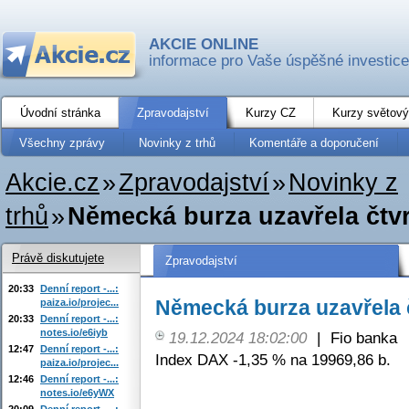
AKCIE ONLINE
informace pro Vaše úspěšné investice
Úvodní stránka
Zpravodajství
Kurzy CZ
Kurzy světový
Všechny zprávy
Novinky z trhů
Komentáře a doporučení
Akcie.cz
»
Zpravodajství
»
Novinky z
trhů
»
Německá burza uzavřela čtv
Právě diskutujete
Zpravodajství
20:33
Denní report -...:
Německá burza uzavřela 
paiza.io/projec...
20:33
Denní report -...:
notes.io/e6iyb
19.12.2024 18:02:00
|
Fio banka
12:47
Denní report -...:
Index DAX -1,35 % na 19969,86 b.
paiza.io/projec...
12:46
Denní report -...:
notes.io/e6yWX
20:09
Denní report -...: