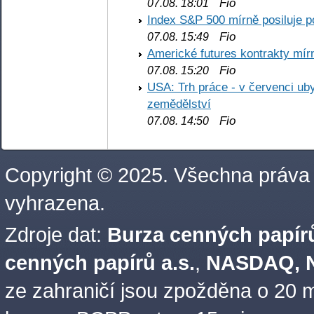
Fio
07.08. 18:01
Index S&P 500 mírně posiluje p
Fio
07.08. 15:49
Americké futures kontrakty mírn
Fio
07.08. 15:20
USA: Trh práce - v červenci ub
zemědělství
Fio
07.08. 14:50
Copyright © 2025. Všechna práva
vyhrazena.
Zdroje dat:
Burza cenných papírů
cenných papírů a.s.
,
NASDAQ, N
ze zahraničí jsou zpožděna o 20 m