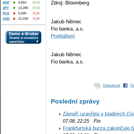
Zdroj: Bloomberg
HUF
6,654
+0,01
JPY
13,286
+0,01
PLN
5,646
-0,24
USD
21,039
-0,30
Jakub Němec
Fio banka, a.s.
Prohlášení
Jakub Němec
Fio banka, a.s.
Diskutovat
F
Poslední zprávy
Zámoří uzavřelo v kladných č
Fio
07.08. 22:25
Frankfurtská burza zakončuje 