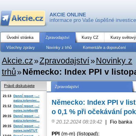
AKCIE ONLINE
informace pro Vaše úspěšné investice
Úvodní stránka
Zpravodajství
Kurzy CZ
Kurzy světový
Všechny zprávy
Novinky z trhů
Komentáře a doporučení
Akcie.cz
»
Zpravodajství
»
Novinky z
trhů
»
Německo: Index PPI v listopa
Právě diskutujete
Zpravodajství
21:13
Denní report -...:
Německo: Index PPI v lis
paiza.io/projec...
21:12
Denní report -...:
o 0,1 % při očekávání pok
notes.io/e6qyW
20:15
Denní report -...:
paiza.io/projec...
20.12.2024 08:19:42
|
Fio banka
20:15
Denní report -...:
notes.io/e5TUT
PPI
(m-m) (listopad):
17:50
Denní report -...: