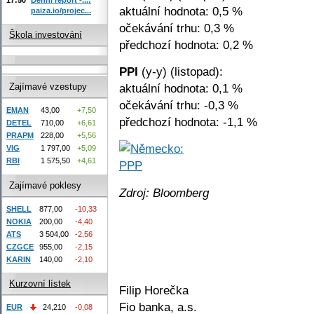
aktuální hodnota: 0,5 %
paiza.io/projec...
očekávání trhu: 0,3 %
Škola investování
předchozí hodnota: 0,2 %
PPI
(y-y) (listopad):
aktuální hodnota: 0,1 %
Zajímavé vzestupy
očekávání trhu: -0,3 %
EMAN
43,00
+7,50
předchozí hodnota: -1,1 %
DETEL
710,00
+6,61
PRAPM
228,00
+5,56
VIG
1 797,00
+5,09
RBI
1 575,50
+4,61
Zajímavé poklesy
Zdroj: Bloomberg
SHELL
877,00
-10,33
NOKIA
200,00
-4,40
ATS
3 504,00
-2,56
CZGCE
955,00
-2,15
KARIN
140,00
-2,10
Kurzovní lístek
Filip Horečka
Fio banka, a.s.
EUR
24,210
-0,08