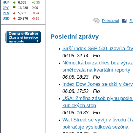
HUF
6,655
+0,35
JPY
13,288
0,00
PLN
5,632
-0,24
USD
20,976
-0,18
Diskutovat
F
Poslední zprávy
Širší index S&P 500 uzavírá čt
Fio
06.08. 22:14
Německá burza dnes bez výrazn
směřovala na kvartální reporty
Fio
06.08. 18:23
Index Dow Jones se drží v čer
Fio
06.08. 17:52
USA: Změna zásob plynu podle E
kubických stop
Fio
06.08. 16:33
Wall Street se vyvíji v úvodu 
pokračuje výsledková sezóna