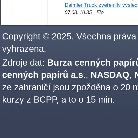
Daimler Truck zveřejnily výsle
Fio
07.08. 10:35
Copyright © 2025. Všechna práva
vyhrazena.
Zdroje dat:
Burza cenných papírů
cenných papírů a.s.
,
NASDAQ, N
ze zahraničí jsou zpožděna o 20 m
kurzy z BCPP, a to o 15 min.