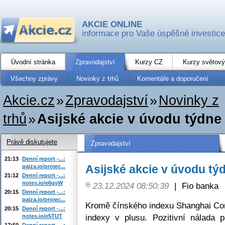
AKCIE ONLINE
informace pro Vaše úspěšné investice
Úvodní stránka
Zpravodajství
Kurzy CZ
Kurzy světový
Všechny zprávy
Novinky z trhů
Komentáře a doporučení
Akcie.cz
»
Zpravodajství
»
Novinky z
trhů
»
Asijské akcie v úvodu týdne 
Právě diskutujete
Zpravodajství
21:13
Denní report -...:
Asijské akcie v úvodu týd
paiza.io/projec...
21:12
Denní report -...:
notes.io/e6qyW
23.12.2024 08:50:39
|
Fio banka
20:15
Denní report -...:
paiza.io/projec...
Kromě čínského indexu Shanghai Com
20:15
Denní report -...:
indexy v plusu. Pozitivní nálada 
notes.io/e5TUT
17:50
Denní report -...: