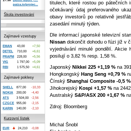
titulech, které rostou po pátečních
paiza.io/projec...
očekávaný údaj preferovaného ukaz
Škola investování
obavy investorů po relativně jestřá
zasedání minulý týden.
Dle informací japonské televizní sta
Zajímavé vzestupy
Nissan
dokončit dohodu o fúzi již v 
EMAN
43,00
+7,50
vyjednávání minulé pondělí. Akcie
DETEL
710,00
+6,61
posilují o 3,82 % resp. 1,58 %.
PRAPM
228,00
+5,56
VIG
1 797,00
+5,09
Japonský
Nikkei 225
+1,19 %
na 391
RBI
1 575,50
+4,61
Hongkongský
Hang Seng
+0,79 %
na
Zajímavé poklesy
Čínský
Shanghai Composite
-0,5 %
Jihokorejský
Kospi
+1,57 %
na 2442
SHELL
877,00
-10,33
NOKIA
200,00
-4,40
Australský
S&P/ASX 200
+1,67 %
na
ATS
3 504,00
-2,56
CZGCE
955,00
-2,15
Zdroj: Bloomberg
KARIN
140,00
-2,10
Kurzovní lístek
Michal Šnobl
EUR
24,210
-0,08