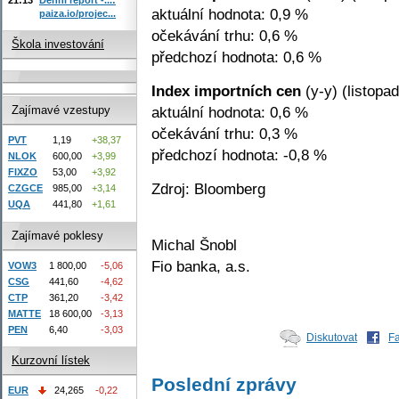
aktuální hodnota: 0,9 %
paiza.io/projec...
očekávání trhu: 0,6 %
Škola investování
předchozí hodnota: 0,6 %
Index importních cen
(y-y) (listopad
aktuální hodnota: 0,6 %
Zajímavé vzestupy
očekávání trhu: 0,3 %
PVT
1,19
+38,37
předchozí hodnota: -0,8 %
NLOK
600,00
+3,99
FIXZO
53,00
+3,92
Zdroj: Bloomberg
CZGCE
985,00
+3,14
UQA
441,80
+1,61
Zajímavé poklesy
Michal Šnobl
Fio banka, a.s.
VOW3
1 800,00
-5,06
CSG
441,60
-4,62
CTP
361,20
-3,42
MATTE
18 600,00
-3,13
PEN
6,40
-3,03
Diskutovat
F
Kurzovní lístek
Poslední zprávy
EUR
24,265
-0,22