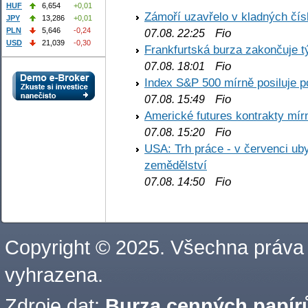
HUF
6,654
+0,01
Zámoří uzavřelo v kladných č
JPY
13,286
+0,01
PLN
5,646
-0,24
Fio
07.08. 22:25
USD
21,039
-0,30
Frankfurtská burza zakončuje 
Fio
07.08. 18:01
Index S&P 500 mírně posiluje p
Fio
07.08. 15:49
Americké futures kontrakty mírn
Fio
07.08. 15:20
USA: Trh práce - v červenci ub
zemědělství
Fio
07.08. 14:50
Copyright © 2025. Všechna práva
vyhrazena.
Zdroje dat:
Burza cenných papírů