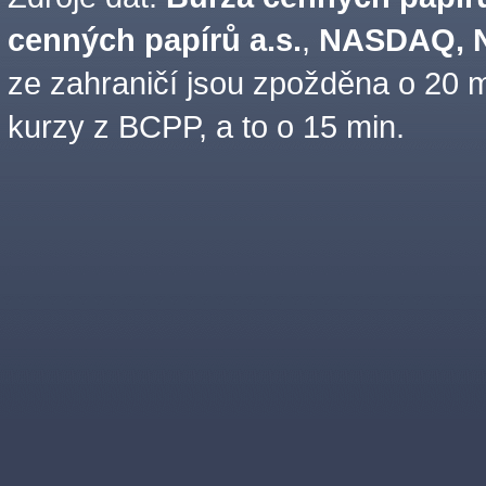
cenných papírů a.s.
,
NASDAQ, N
ze zahraničí jsou zpožděna o 20 m
kurzy z BCPP, a to o 15 min.