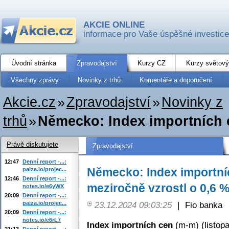
AKCIE ONLINE
informace pro Vaše úspěšné investice
Úvodní stránka
Zpravodajství
Kurzy CZ
Kurzy světový
Všechny zprávy
Novinky z trhů
Komentáře a doporučení
Akcie.cz
»
Zpravodajství
»
Novinky z
trhů
»
Německo: Index importních c
Právě diskutujete
Zpravodajství
12:47
Denní report -...:
Německo: Index importníc
paiza.io/projec...
12:46
Denní report -...:
meziročně vzrostl o 0,6 %
notes.io/e6yWX
20:09
Denní report -...:
paiza.io/projec...
23.12.2024 09:03:25
|
Fio banka
20:09
Denní report -...:
notes.io/e6rL7
Index importních cen
(m-m) (listopa
21:13
Denní report -...: