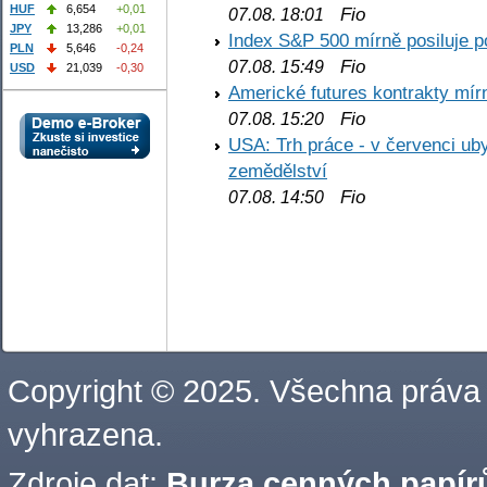
HUF
6,654
+0,01
Fio
07.08. 18:01
JPY
13,286
+0,01
Index S&P 500 mírně posiluje p
PLN
5,646
-0,24
Fio
07.08. 15:49
USD
21,039
-0,30
Americké futures kontrakty mírn
Fio
07.08. 15:20
USA: Trh práce - v červenci ub
zemědělství
Fio
07.08. 14:50
Copyright © 2025. Všechna práva
vyhrazena.
Zdroje dat:
Burza cenných papírů