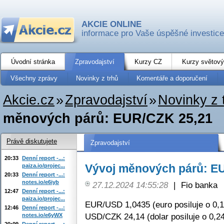
AKCIE ONLINE
informace pro Vaše úspěšné investice
Úvodní stránka
Zpravodajství
Kurzy CZ
Kurzy světový
Všechny zprávy
Novinky z trhů
Komentáře a doporučení
Akcie.cz
»
Zpravodajství
»
Novinky z 
měnových párů: EUR/CZK 25,21
Právě diskutujete
Zpravodajství
20:33
Denní report -...:
Vývoj měnových párů: E
paiza.io/projec...
20:33
Denní report -...:
notes.io/e6iyb
27.12.2024 14:55:28
|
Fio banka
12:47
Denní report -...:
paiza.io/projec...
EUR/USD 1,0435 (euro posiluje o 0,
12:46
Denní report -...:
USD/CZK 24,14 (dolar posiluje o 0,2
notes.io/e6yWX
20:09
Denní report -...: