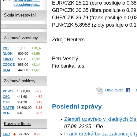
EUR/CZK 25,21 (euro posiluje o 0,3
paiza.io/projec...
GBP/CZK 30,35 (libra posiluje o 0,29
Škola investování
CHF/CZK 26,79 (frank posiluje o 0,0
PLN/CZK 5,8958 (zlotý posiluje o 0,
Zajímavé vzestupy
Zdroj: Reuters
PVT
1,19
+38,37
NLOK
600,00
+3,99
Petr Veselý
FIXZO
53,00
+3,92
Fio banka, a.s.
CZGCE
985,00
+3,14
UQA
441,80
+1,61
Zajímavé poklesy
Diskutovat
F
VOW3
1 800,00
-5,06
CSG
441,60
-4,62
CTP
361,20
-3,42
Poslední zprávy
MATTE
18 600,00
-3,13
PEN
6,40
-3,03
Zámoří uzavřelo v kladných č
Kurzovní lístek
Fio
07.08. 22:25
Frankfurtská burza zakončuje 
EUR
24,265
-0,22