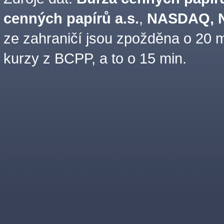
cenných papírů a.s.
,
NASDAQ, N
ze zahraničí jsou zpožděna o 20 m
kurzy z BCPP, a to o 15 min.