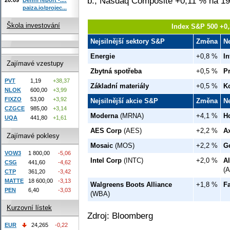
b., Nasdaq Composite +0,11 % na 19
paiza.io/projec...
Škola investování
Index S&P 500 +0,
Nejsilnější sektory S&P
Změna
N
Energie
+0,8 %
I
Zajímavé vzestupy
Zbytná spotřeba
+0,5 %
P
PVT
1,19
+38,37
Základní materiály
+0,5 %
K
NLOK
600,00
+3,99
FIXZO
53,00
+3,92
Nejsilnější akcie S&P
Změna
N
CZGCE
985,00
+3,14
Moderna
(MRNA)
+4,1 %
Ho
UQA
441,80
+1,61
AES Corp
(AES)
+2,2 %
A
Zajímavé poklesy
Mosaic
(MOS)
+2,2 %
G
VOW3
1 800,00
-5,06
Intel Corp
(INTC)
+2,0 %
Al
CSG
441,60
-4,62
(
CTP
361,20
-3,42
MATTE
18 600,00
-3,13
Walgreens Boots Alliance
+1,8 %
Fa
PEN
6,40
-3,03
(WBA)
Kurzovní lístek
Zdroj: Bloomberg
EUR
24,265
-0,22