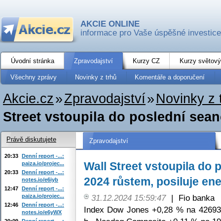
AKCIE ONLINE
informace pro Vaše úspěšné investice
Úvodní stránka
Zpravodajství
Kurzy CZ
Kurzy světový
Všechny zprávy
Novinky z trhů
Komentáře a doporučení
Akcie.cz
»
Zpravodajství
»
Novinky z 
Street vstoupila do poslední sean
Právě diskutujete
Zpravodajství
20:33
Denní report -...:
Wall Street vstoupila do 
paiza.io/projec...
20:33
Denní report -...:
2024 růstem, posiluje ene
notes.io/e6iyb
12:47
Denní report -...:
paiza.io/projec...
31.12.2024 15:59:47
|
Fio banka
12:46
Denní report -...:
Index Dow Jones +0,28 % na 42693
notes.io/e6yWX
20:09
Denní report -...: