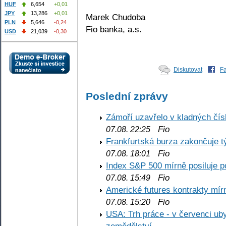
HUF
6,654
+0,01
JPY
13,286
+0,01
Marek Chudoba
PLN
5,646
-0,24
Fio banka, a.s.
USD
21,039
-0,30
Diskutovat
F
Poslední zprávy
Zámoří uzavřelo v kladných č
Fio
07.08. 22:25
Frankfurtská burza zakončuje 
Fio
07.08. 18:01
Index S&P 500 mírně posiluje p
Fio
07.08. 15:49
Americké futures kontrakty mírn
Fio
07.08. 15:20
USA: Trh práce - v červenci ub
zemědělství