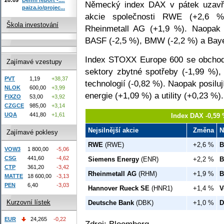
Německý index DAX v pátek uzavře
paiza.io/projec...
akcie společnosti RWE (+2,6 
Škola investování
Rheinmetall AG (+1,9 %). Naopak n
BASF (-2,5 %), BMW (-2,2 %) a Baye
Index STOXX Europe 600 se obchodu
Zajímavé vzestupy
sektory zbytné spotřeby (-1,99 %),
PVT
1,19
+38,37
technologií (-0,82 %). Naopak posilují
NLOK
600,00
+3,99
energie (+1,09 %) a utility (+0,23 %).
FIXZO
53,00
+3,92
CZGCE
985,00
+3,14
UQA
441,80
+1,61
Index DAX -0,59 
Nejsilnější akcie
Změna
N
Zajímavé poklesy
RWE
(RWE)
+2,6 %
B
VOW3
1 800,00
-5,06
CSG
441,60
-4,62
Siemens Energy
(ENR)
+2,2 %
CTP
361,20
-3,42
Rheinmetall AG
(RHM)
+1,9 %
B
MATTE
18 600,00
-3,13
PEN
6,40
-3,03
Hannover Rueck SE
(HNR1)
+1,4 %
V
Kurzovní lístek
Deutsche Bank
(DBK)
+1,0 %
D
EUR
24,265
-0,22
Zdroj: Bloomberg