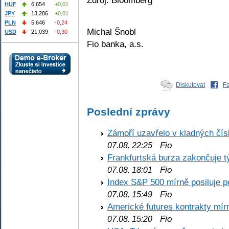
HUF
6,654
+0,01
JPY
13,286
+0,01
PLN
5,646
-0,24
Michal Šnobl
USD
21,039
-0,30
Fio banka, a.s.
Diskutovat
F
Poslední zprávy
Zámoří uzavřelo v kladných č
Fio
07.08. 22:25
Frankfurtská burza zakončuje 
Fio
07.08. 18:01
Index S&P 500 mírně posiluje p
Fio
07.08. 15:49
Americké futures kontrakty mírn
Fio
07.08. 15:20