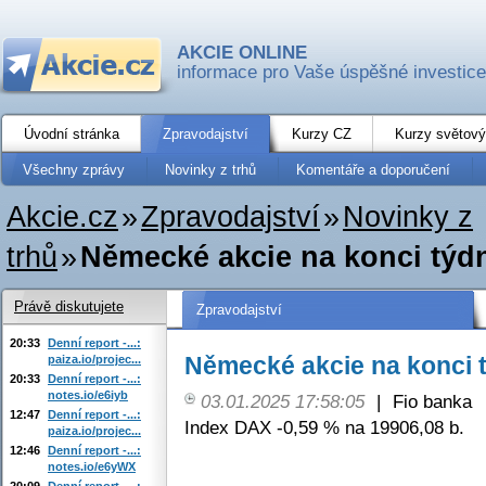
AKCIE ONLINE
informace pro Vaše úspěšné investice
Úvodní stránka
Zpravodajství
Kurzy CZ
Kurzy světový
Všechny zprávy
Novinky z trhů
Komentáře a doporučení
Akcie.cz
»
Zpravodajství
»
Novinky z
trhů
»
Německé akcie na konci týdn
Právě diskutujete
Zpravodajství
20:33
Denní report -...:
Německé akcie na konci t
paiza.io/projec...
20:33
Denní report -...:
notes.io/e6iyb
03.01.2025 17:58:05
|
Fio banka
12:47
Denní report -...:
Index DAX -0,59 % na 19906,08 b.
paiza.io/projec...
12:46
Denní report -...:
notes.io/e6yWX
20:09
Denní report -...: