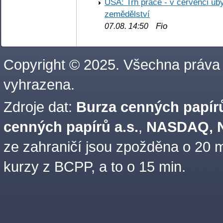
USA: Trh práce - v červenci ub
zemědělství
Fio
07.08. 14:50
Copyright © 2025. Všechna práva
vyhrazena.
Zdroje dat:
Burza cenných papírů
cenných papírů a.s.
,
NASDAQ, N
ze zahraničí jsou zpožděna o 20 m
kurzy z BCPP, a to o 15 min.