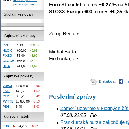
Euro Stoxx 50
futures
+0,27 %
na 51
paiza.io/projec...
STOXX Europe 600
futures
+0,25 %
Škola investování
Zdroj: Reuters
Zajímavé vzestupy
PVT
1,19
+38,37
Michal Bárta
NLOK
600,00
+3,99
FIXZO
53,00
+3,92
Fio banka, a.s.
CZGCE
985,00
+3,14
UQA
441,80
+1,61
Zajímavé poklesy
Diskutovat
F
VOW3
1 800,00
-5,06
CSG
441,60
-4,62
Poslední zprávy
CTP
361,20
-3,42
MATTE
18 600,00
-3,13
PEN
6,40
-3,03
Zámoří uzavřelo v kladných č
Fio
07.08. 22:25
Kurzovní lístek
Frankfurtská burza zakončuje 
EUR
24,265
-0,22