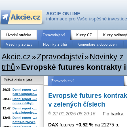
AKCIE ONLINE
informace pro Vaše úspěšné investice
Úvodní stránka
Zpravodajství
Kurzy CZ
Kurzy světový
Všechny zprávy
Novinky z trhů
Komentáře a doporučení
Akcie.cz
»
Zpravodajství
»
Novinky z
trhů
»
Evropské futures kontrakty in
Právě diskutujete
Zpravodajství
20:33
Denní report -...:
Evropské futures kontrakt
paiza.io/projec...
20:33
Denní report -...:
v zelených číslech
notes.io/e6iyb
12:47
Denní report -...:
paiza.io/projec...
22.01.2025 08:29:16
|
Fio banka
12:46
Denní report -...:
notes.io/e6yWX
DAX
futures
+0,52 %
na 21275 b.
20:09
Denní report -...: