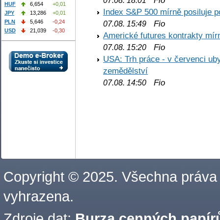
Fio
07.08. 18:01
HUF
6,654
+0,01
Index S&P 500 mírně posiluje p
JPY
13,286
+0,01
PLN
5,646
-0,24
Fio
07.08. 15:49
USD
21,039
-0,30
Americké futures kontrakty mírn
Fio
07.08. 15:20
USA: Trh práce - v červenci ub
zemědělství
Fio
07.08. 14:50
Copyright © 2025. Všechna práva
vyhrazena.
Zdroje dat:
Burza cenných papírů