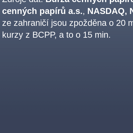
cenných papírů a.s.
,
NASDAQ, N
ze zahraničí jsou zpožděna o 20 m
kurzy z BCPP, a to o 15 min.