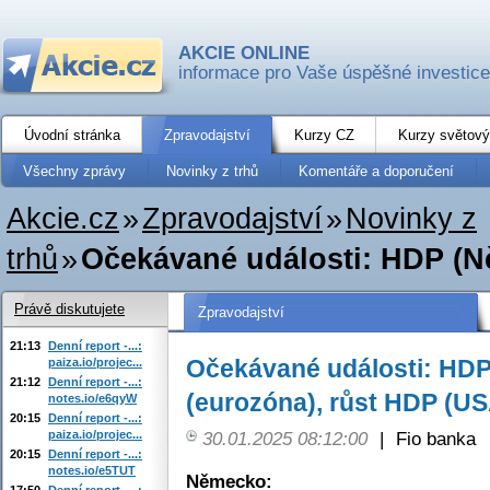
AKCIE ONLINE
informace pro Vaše úspěšné investice
Úvodní stránka
Zpravodajství
Kurzy CZ
Kurzy světový
Všechny zprávy
Novinky z trhů
Komentáře a doporučení
Akcie.cz
»
Zpravodajství
»
Novinky z
trhů
»
Očekávané události: HDP (Ně
Právě diskutujete
Zpravodajství
21:13
Denní report -...:
Očekávané události: HD
paiza.io/projec...
21:12
Denní report -...:
(eurozóna), růst HDP (US
notes.io/e6qyW
20:15
Denní report -...:
paiza.io/projec...
30.01.2025 08:12:00
|
Fio banka
20:15
Denní report -...:
notes.io/e5TUT
Německo:
17:50
Denní report -...: