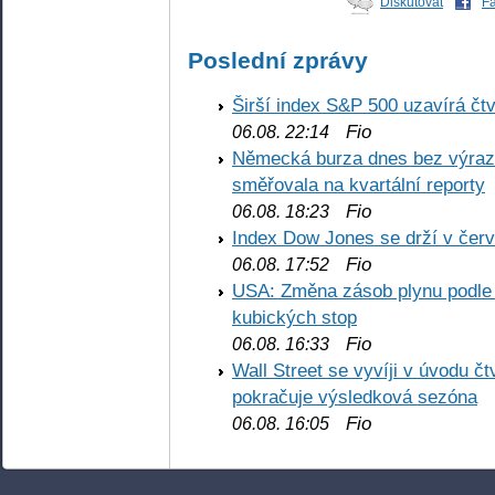
Diskutovat
F
Poslední zprávy
Širší index S&P 500 uzavírá čt
Fio
06.08. 22:14
Německá burza dnes bez výrazn
směřovala na kvartální reporty
Fio
06.08. 18:23
Index Dow Jones se drží v čer
Fio
06.08. 17:52
USA: Změna zásob plynu podle E
kubických stop
Fio
06.08. 16:33
Wall Street se vyvíji v úvodu 
pokračuje výsledková sezóna
Fio
06.08. 16:05