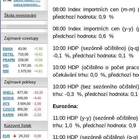
paiza.io/projec...
08:00 Index importních cen (m-m) (
Škola investování
předchozí hodnota: 0,9
%
08:00 Index importních cen (y-y) (
předchozí hodnota: 0,6
%
Zajímavé vzestupy
10:00 HDP (sezónně očištěno) (q-q)
EMAN
43,00
+7,50
-0,1
%, předchozí hodnota: 0,1
%
DETEL
710,00
+6,61
PRAPM
228,00
+5,56
VIG
1 797,00
+5,09
10:00 HDP (očištěno o počet praco
RBI
1 575,50
+4,61
očekávání trhu: 0,0
%, předchozí ho
Zajímavé poklesy
10:00 HDP (bez sezónního očištění)
SHELL
877,00
-10,33
trhu: -0,3
%, předchozí hodnota: 0,1
NOKIA
200,00
-4,40
ATS
3 504,00
-2,56
Eurozóna:
CZGCE
955,00
-2,15
KARIN
140,00
-2,10
11:00 HDP (y-y) (sezónně očištěno)
trhu: 1,0
%, předchozí hodnota: 0,9
Kurzovní lístek
EUR
24,210
-0,08
11:00 HDP (sezónně očištěno) (q-q)