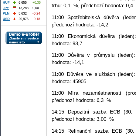
HUF
6,655
+0,35
trhu: 0,1
%, předchozí hodnota: 0,4
JPY
13,288
0,00
PLN
5,632
-0,24
11:00 Spotřebitelská důvěra (lede
USD
20,976
-0,18
předchozí hodnota: -14,2
11:00 Ekonomická důvěra (leden):
hodnota: 93,7
11:00 Důvěra v průmyslu (leden):
hodnota: -14,1
11:00 Důvěra ve službách (leden):
hodnota: 45905
11:00 Míra nezaměstnanosti (pros
předchozí hodnota: 6,3
%
14:15 Depozitní sazba ECB (30. l
předchozí hodnota: 3,00
%
14:15 Refinanční sazba ECB (30. 