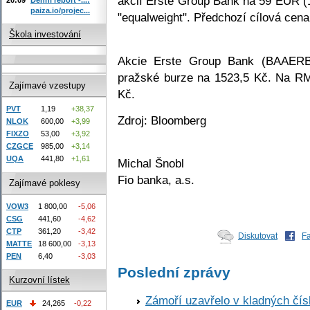
akcií Erste Group Bank na 59 EUR (
paiza.io/projec...
"equalweight". Předchozí cílová cena
Škola investování
Akcie Erste Group Bank (BAAERBA
pražské burze na 1523,5 Kč. Na R
Zajímavé vzestupy
Kč.
PVT
1,19
+38,37
Zdroj: Bloomberg
NLOK
600,00
+3,99
FIXZO
53,00
+3,92
CZGCE
985,00
+3,14
UQA
441,80
+1,61
Michal Šnobl
Fio banka, a.s.
Zajímavé poklesy
VOW3
1 800,00
-5,06
CSG
441,60
-4,62
CTP
361,20
-3,42
Diskutovat
F
MATTE
18 600,00
-3,13
PEN
6,40
-3,03
Poslední zprávy
Kurzovní lístek
Zámoří uzavřelo v kladných č
EUR
24,265
-0,22