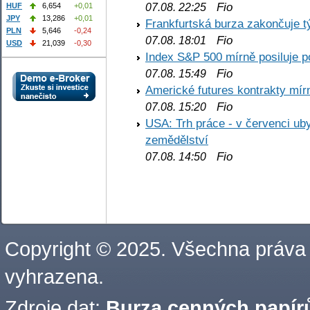
Fio
07.08. 22:25
HUF
6,654
+0,01
JPY
13,286
+0,01
Frankfurtská burza zakončuje 
PLN
5,646
-0,24
Fio
07.08. 18:01
USD
21,039
-0,30
Index S&P 500 mírně posiluje p
Fio
07.08. 15:49
Americké futures kontrakty mírn
Fio
07.08. 15:20
USA: Trh práce - v červenci ub
zemědělství
Fio
07.08. 14:50
Copyright © 2025. Všechna práva
vyhrazena.
Zdroje dat:
Burza cenných papírů