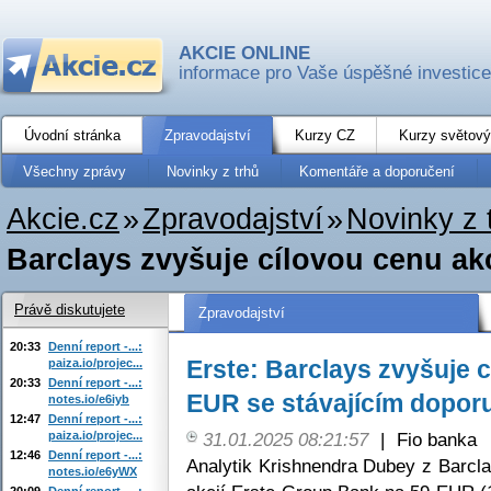
AKCIE ONLINE
informace pro Vaše úspěšné investice
Úvodní stránka
Zpravodajství
Kurzy CZ
Kurzy světový
Všechny zprávy
Novinky z trhů
Komentáře a doporučení
Akcie.cz
»
Zpravodajství
»
Novinky z 
Barclays zvyšuje cílovou cenu akc
Právě diskutujete
Zpravodajství
20:33
Denní report -...:
Erste: Barclays zvyšuje c
paiza.io/projec...
20:33
Denní report -...:
EUR se stávajícím dopor
notes.io/e6iyb
12:47
Denní report -...:
paiza.io/projec...
31.01.2025 08:21:57
|
Fio banka
12:46
Denní report -...:
Analytik Krishnendra Dubey z Barcla
notes.io/e6yWX
20:09
Denní report -...: