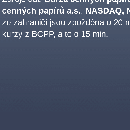
cenných papírů a.s.
,
NASDAQ, N
ze zahraničí jsou zpožděna o 20 m
kurzy z BCPP, a to o 15 min.