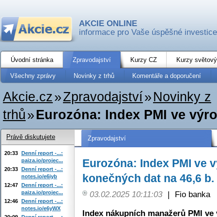
AKCIE ONLINE
informace pro Vaše úspěšné investice
Úvodní stránka
Zpravodajství
Kurzy CZ
Kurzy světový
Všechny zprávy
Novinky z trhů
Komentáře a doporučení
Akcie.cz
»
Zpravodajství
»
Novinky z
trhů
»
Eurozóna: Index PMI ve výro
Právě diskutujete
Zpravodajství
20:33
Denní report -...:
Eurozóna: Index PMI ve v
paiza.io/projec...
20:33
Denní report -...:
konečných dat na 46,6 b. 
notes.io/e6iyb
12:47
Denní report -...:
paiza.io/projec...
03.02.2025 10:11:03
|
Fio banka
12:46
Denní report -...:
notes.io/e6yWX
Index nákupních manažerů PMI ve 
20:09
Denní report -...: