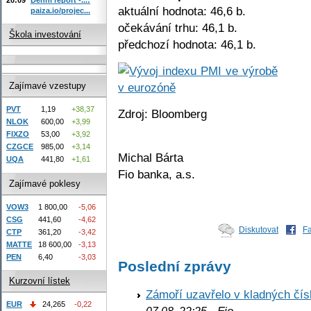
aktuální hodnota: 46,6 b.
paiza.io/projec...
očekávání trhu: 46,1 b.
Škola investování
předchozí hodnota: 46,1 b.
Zajímavé vzestupy
PVT
1,19
+38,37
Zdroj: Bloomberg
NLOK
600,00
+3,99
FIXZO
53,00
+3,92
CZGCE
985,00
+3,14
Michal Bárta
UQA
441,80
+1,61
Fio banka, a.s.
Zajímavé poklesy
VOW3
1 800,00
-5,06
CSG
441,60
-4,62
Diskutovat
F
CTP
361,20
-3,42
MATTE
18 600,00
-3,13
PEN
6,40
-3,03
Poslední zprávy
Kurzovní lístek
Zámoří uzavřelo v kladných č
EUR
24,265
-0,22