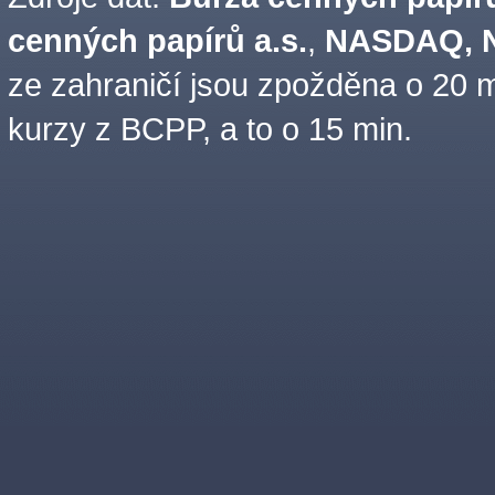
cenných papírů a.s.
,
NASDAQ, N
ze zahraničí jsou zpožděna o 20 m
kurzy z BCPP, a to o 15 min.