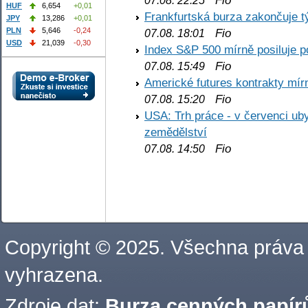
Fio
07.08. 22:25
HUF
6,654
+0,01
Frankfurtská burza zakončuje 
JPY
13,286
+0,01
PLN
5,646
-0,24
Fio
07.08. 18:01
USD
21,039
-0,30
Index S&P 500 mírně posiluje p
Fio
07.08. 15:49
Americké futures kontrakty mírn
Fio
07.08. 15:20
USA: Trh práce - v červenci ub
zemědělství
Fio
07.08. 14:50
Copyright © 2025. Všechna práva
vyhrazena.
Zdroje dat:
Burza cenných papírů