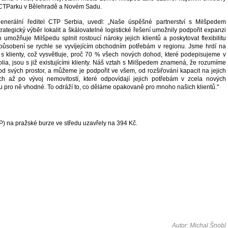
v CTParku v Bělehradě a Novém Sadu.
enerální ředitel CTP Serbia, uvedl: „Naše úspěšné partnerství s Milšpedem
rategický výběr lokalit a škálovatelné logistické řešení umožnily podpořit expanzi
o umožňuje Milšpedu splnit rostoucí nároky jejich klientů a poskytovat flexibilitu
působení se rychle se vyvíjejícím obchodním potřebám v regionu. Jsme hrdí na
 s klienty, což vysvětluje, proč 70 % všech nových dohod, které podepisujeme v
lia, jsou s již existujícími klienty. Náš vztah s Milšpedem znamená, že rozumíme
od svých prostor, a můžeme je podpořit ve všem, od rozšiřování kapacit na jejich
tách až po vývoj nemovitostí, které odpovídají jejich potřebám v zcela nových
sou pro ně vhodné. To odráží to, co děláme opakovaně pro mnoho našich klientů."
 na pražské burze ve středu uzavřely na 394 Kč.
Autor: Michal Šnobl