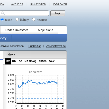
NDY
|
AKCIE.CZ
|
RM-SYSTÉM
|
E-BROKER
akcie
články
diskuze
Rádce investora
Moje akcie
alýzy
Uživatel nepřihlášen
|
Přihlásit se
|
Zaregistrovat se
Indexy
PX
RM
DJ
NASDAQ
SP500
DAX
06.08.2026