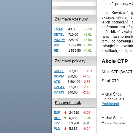
na další prostory 
Laza Kovačević, g
ukazuje, jak nám st
Zajímavé vzestupy
jejich podnikání. T
potřebnou pro přiz
EMAN
43,00
+7,50
naše blízké vztahy
DETEL
710,00
+6,61
rámci našeho portfo
PRAPM
228,00
+5,56
tomu, co potřebují 
VIG
1 797,00
+5,09
stávajících lokali
lokalitách, které j
RBI
1 575,50
+4,61
Akcie CTP
Zajímavé poklesy
SHELL
877,00
-10,33
Akcie CTP (BAACTP)
NOKIA
200,00
-4,40
Zdroj: CTP
ATS
3 504,00
-2,56
CZGCE
955,00
-2,15
KARIN
140,00
-2,10
Michal Šnobl
Fio banka, a.s.
Kurzovní lístek
Prohlášení
EUR
24,210
-0,08
Michal Šnobl
HUF
6,655
+0,35
Fio banka, a.s.
JPY
13,288
0,00
PLN
5,632
-0,24