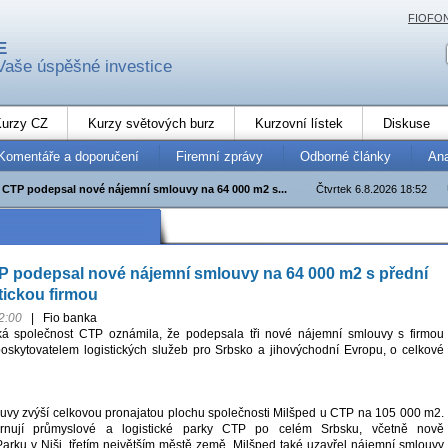
FIOFO
E
Vaše úspěšné investice
urzy CZ
Kurzy světových burz
Kurzovní lístek
Diskuse
Komentáře a doporučení
Firemní zprávy
Odborné články
An
 CTP podepsal nové nájemní smlouvy na 64 000 m2 s...
Čtvrtek 6.8.2026 18:52
P podepsal nové nájemní smlouvy na 64 000 m2 s přední
tickou firmou
2:00
|
Fio banka
á společnost CTP oznámila, že podepsala tři nové nájemní smlouvy s firmou
oskytovatelem logistických služeb pro Srbsko a jihovýchodní Evropu, o celkové
vy zvýší celkovou pronajatou plochu společnosti Milšped u CTP na 105 000 m2.
rnují průmyslové a logistické parky CTP po celém Srbsku, včetně nově
ku v Niši, třetím největším městě země. Milšped také uzavřel nájemní smlouvy