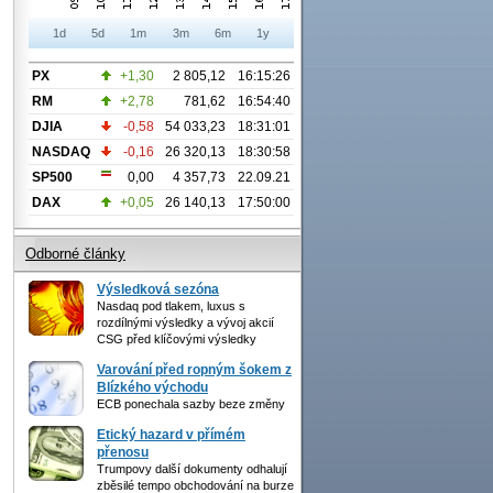
1d
5d
1m
3m
6m
1y
PX
+1,30
2 805,12
16:15:26
RM
+2,78
781,62
16:54:40
DJIA
-0,58
54 033,23
18:31:01
NASDAQ
-0,16
26 320,13
18:30:58
SP500
0,00
4 357,73
22.09.21
DAX
+0,05
26 140,13
17:50:00
Odborné články
Výsledková sezóna
Nasdaq pod tlakem, luxus s
rozdílnými výsledky a vývoj akcií
CSG před klíčovými výsledky
Varování před ropným šokem z
Blízkého východu
ECB ponechala sazby beze změny
Etický hazard v přímém
přenosu
Trumpovy další dokumenty odhalují
zběsilé tempo obchodování na burze