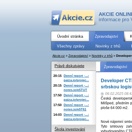
AKCIE ONLIN
informace pro 
Úvodní stránka
Zpravodajství
K
Všechny zprávy
Novinky z trhů
Akcie.cz
»
Zpravodajství
»
Novinky z trhů
»
Developer
Právě diskutujete
Zpravodajství
20:15
Denní report -...:
Developer CT
paiza.io/projec...
20:15
Denní report -...:
srbskou logis
notes.io/e5TUT
06.02.2025 08:4
17:50
Denní report -...:
Česká developersk
paiza.io/projec...
Milšped, předním p
17:50
Denní report -...:
ploše 64 000 m2.
notes.io/e5T61
14:03
Denní report -...:
paiza.io/projec...
Nové nájemní smlou
Tyto smlouvy zah
Škola investování
vybudovaného CTPar