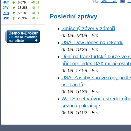
Diskutovat
F
HUF
6,679
+0,01
JPY
13,288
+0,44
PLN
5,618
+0,01
Poslední zprávy
USD
20,937
+0,38
Smíšený závěr v zámoří
Fio
05.08. 22:09
USA: Dow Jones na rekordu
Fio
05.08. 19:23
Dění na frankfurtské burze ve s
přičemž index DAX mírně oslabi
Fio
05.08. 17:58
USA: Zásoby surové ropy podle 
tis. barelů
Fio
05.08. 16:33
Wall Street v úvodu středečníh
sezóna pokračuje
Fio
05.08. 16:02