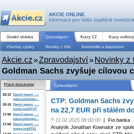
AKCIE ONLINE
informace pro Vaše úspěšné investice
Úvodní stránka
Zpravodajství
Kurzy CZ
Kurzy světový
Všechny zprávy
Novinky z trhů
Komentáře a doporučení
Akcie.cz
»
Zpravodajství
»
Novinky z 
Goldman Sachs zvyšuje cílovou ce
Právě diskutujete
Zpravodajství
20:15
Denní report -...:
CTP: Goldman Sachs zvyš
paiza.io/projec...
20:15
Denní report -...:
na 22,7 EUR při stálém d
notes.io/e5TUT
17:50
Denní report -...:
paiza.io/projec...
11.02.2025 08:00:00
|
Fio banka
17:50
Denní report -...:
Analytik Jonathan Kownator ze spol
notes.io/e5T61
14:03
Denní report -...: