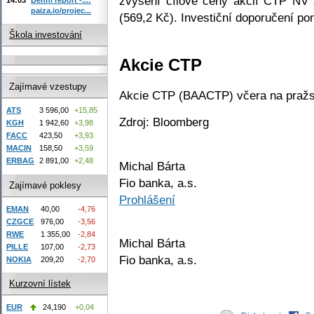
zvýšení cílové ceny akcií CTP NV
paiza.io/projec...
(569,2 Kč). Investiční doporučení pon
Škola investování
Akcie CTP
Zajímavé vzestupy
Akcie CTP (BAACTP) včera na pražsk
ATS
3 596,00
+15,85
Zdroj: Bloomberg
KGH
1 942,60
+3,98
FACC
423,50
+3,93
MACIN
158,50
+3,59
ERBAG
2 891,00
+2,48
Michal Bárta
Fio banka, a.s.
Zajímavé poklesy
Prohlášení
EMAN
40,00
-4,76
CZGCE
976,00
-3,56
RWE
1 355,00
-2,84
Michal Bárta
PILLE
107,00
-2,73
Fio banka, a.s.
NOKIA
209,20
-2,70
Kurzovní lístek
EUR
24,190
+0,04