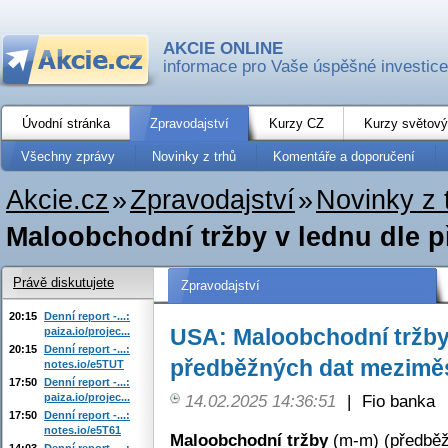
AKCIE ONLINE
informace pro Vaše úspěšné investice
Úvodní stránka
Zpravodajství
Kurzy CZ
Kurzy světový
Všechny zprávy
Novinky z trhů
Komentáře a doporučení
Akcie.cz
»
Zpravodajství
»
Novinky z 
Maloobchodní tržby v lednu dle p
Právě diskutujete
Zpravodajství
20:15
Denní report -...:
USA: Maloobchodní tržby 
paiza.io/projec...
20:15
Denní report -...:
předběžných dat meziměs
notes.io/e5TUT
17:50
Denní report -...:
paiza.io/projec...
14.02.2025 14:36:51
|
Fio banka
17:50
Denní report -...:
notes.io/e5T61
Maloobchodní tržby
(m-m) (předběž
14:03
Denní report -...: