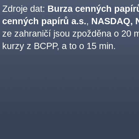
Zdroje dat:
Burza cenných papírů
cenných papírů a.s.
,
NASDAQ, N
ze zahraničí jsou zpožděna o 20 m
kurzy z BCPP, a to o 15 min.