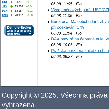
HUF
6,679
+0,01
Fio
06.08. 11:05
JPY
13,288
+0,44
Vývoj měnových párů: USD/CZ
PLN
5,618
+0,01
Fio
USD
20,937
+0,38
06.08. 11:05
Eurozóna: Maloobchodní tržby 
při očekávání 1 %
Fio
06.08. 11:04
DAX otevírá na červené nule, v
Fio
06.08. 10:06
Pražská burza na začátku obch
Fio
06.08. 09:27
Copyright © 2025. Všechna práva
vyhrazena.