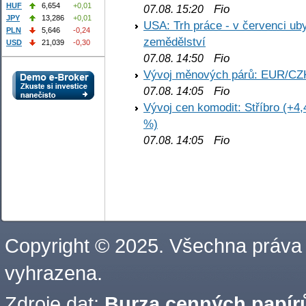
HUF
6,654
+0,01
Fio
07.08. 15:20
JPY
13,286
+0,01
USA: Trh práce - v červenci ub
PLN
5,646
-0,24
zemědělství
USD
21,039
-0,30
Fio
07.08. 14:50
Vývoj měnových párů: EUR/CZ
Fio
07.08. 14:05
Vývoj cen komodit: Stříbro (+4,
%)
Fio
07.08. 14:05
Copyright © 2025. Všechna práva
vyhrazena.
Zdroje dat:
Burza cenných papírů