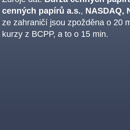
cenných papírů a.s.
,
NASDAQ, N
ze zahraničí jsou zpožděna o 20 m
kurzy z BCPP, a to o 15 min.