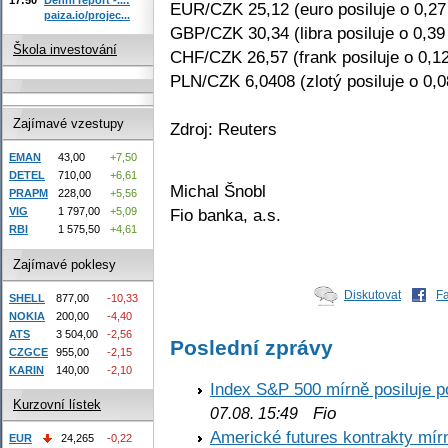
EUR/CZK 25,12 (euro posiluje o 0,2
paiza.io/projec...
GBP/CZK 30,34 (libra posiluje o 0,39
Škola investování
CHF/CZK 26,57 (frank posiluje o 0,1
PLN/CZK 6,0408 (zlotý posiluje o 0,
Zajímavé vzestupy
Zdroj: Reuters
EMAN
43,00
+7,50
DETEL
710,00
+6,61
Michal Šnobl
PRAPM
228,00
+5,56
Fio banka, a.s.
VIG
1 797,00
+5,09
RBI
1 575,50
+4,61
Zajímavé poklesy
Diskutovat
F
SHELL
877,00
-10,33
NOKIA
200,00
-4,40
ATS
3 504,00
-2,56
Poslední zprávy
CZGCE
955,00
-2,15
KARIN
140,00
-2,10
Index S&P 500 mírně posiluje p
Kurzovní lístek
Fio
07.08. 15:49
Americké futures kontrakty mírn
EUR
24,265
-0,22