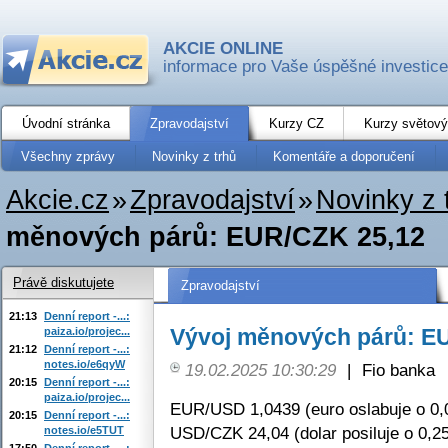
AKCIE ONLINE
informace pro Vaše úspěšné investice
Úvodní stránka
Zpravodajství
Kurzy CZ
Kurzy světový
Všechny zprávy
Novinky z trhů
Komentáře a doporučení
Akcie.cz
»
Zpravodajství
»
Novinky z 
měnových párů: EUR/CZK 25,12
Právě diskutujete
Zpravodajství
21:13
Denní report -...:
Vývoj měnových párů: E
paiza.io/projec...
21:12
Denní report -...:
notes.io/e6qyW
19.02.2025 10:30:29
|
Fio banka
20:15
Denní report -...:
paiza.io/projec...
EUR/USD 1,0439 (euro oslabuje o 0,
20:15
Denní report -...:
USD/CZK 24,04 (dolar posiluje o 0,2
notes.io/e5TUT
17:50
Denní report -...: