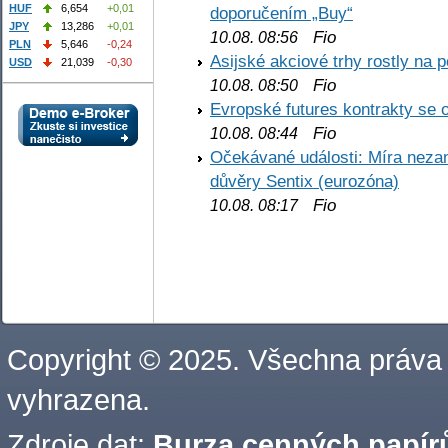
HUF
6,654
+0,01
doporučením „Buy“
JPY
13,286
+0,01
Fio
10.08. 08:56
PLN
5,646
-0,24
Asijské akciové trhy rostly na 
USD
21,039
-0,30
Fio
10.08. 08:50
Evropské futures kontrakty se 
Fio
10.08. 08:44
Očekávané události: Míra nezam
důvěry Sentix (eurozóna)
Fio
10.08. 08:17
Copyright © 2025. Všechna práva
vyhrazena.
Zdroje dat:
Burza cenných papírů