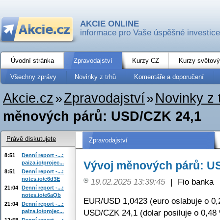
AKCIE ONLINE
informace pro Vaše úspěšné investice
Úvodní stránka
Zpravodajství
Kurzy CZ
Kurzy světový
Všechny zprávy
Novinky z trhů
Komentáře a doporučení
Akcie.cz
»
Zpravodajství
»
Novinky z 
měnových párů: USD/CZK 24,1
Právě diskutujete
Zpravodajství
8:51
Denní report -...:
Vývoj měnových párů: U
paiza.io/projec...
8:51
Denní report -...:
notes.io/e6d3E
19.02.2025 13:39:45
|
Fio banka
21:04
Denní report -...:
notes.io/e6aQb
EUR/USD 1,0423 (euro oslabuje o 0,
21:04
Denní report -...:
USD/CZK 24,1 (dolar posiluje o 0,48
paiza.io/projec...
12:58
Denní report -...: