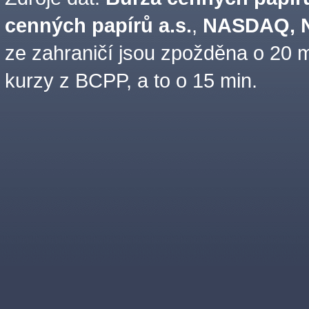
cenných papírů a.s.
,
NASDAQ, N
ze zahraničí jsou zpožděna o 20 m
kurzy z BCPP, a to o 15 min.