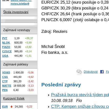
EUR/CZK 25,12 (euro posiluje o 0,2
notes.io/e6ay9
GBP/CZK 30,29 (libra posiluje o 0,24
Škola investování
CHF/CZK 26,64 (frank posiluje o 0,3
PLN/CZK 6,0097 (zlotý oslabuje o 0,
Zajímavé vzestupy
Zdroj: Reuters
PVT
1,19
+38,37
NLOK
600,00
+3,99
Michal Šnobl
FIXZO
53,00
+3,92
Fio banka, a.s.
CZGCE
985,00
+3,14
UQA
441,80
+1,61
Zajímavé poklesy
Diskutovat
F
VOW3
1 800,00
-5,06
CSG
441,60
-4,62
CTP
361,20
-3,42
Poslední zprávy
MATTE
18 600,00
-3,13
PEN
6,40
-3,03
Pražská burza otevírá týden p
Kurzovní lístek
Fio
10.08. 09:18
CTP: Kempen snižuje cílovou 
EUR
24,265
-0,22