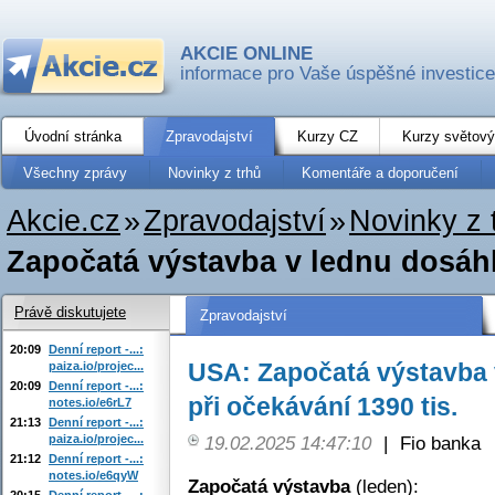
AKCIE ONLINE
informace pro Vaše úspěšné investice
Úvodní stránka
Zpravodajství
Kurzy CZ
Kurzy světový
Všechny zprávy
Novinky z trhů
Komentáře a doporučení
Akcie.cz
»
Zpravodajství
»
Novinky z 
Započatá výstavba v lednu dosáhla 
Právě diskutujete
Zpravodajství
20:09
Denní report -...:
USA: Započatá výstavba v
paiza.io/projec...
20:09
Denní report -...:
při očekávání 1390 tis.
notes.io/e6rL7
21:13
Denní report -...:
paiza.io/projec...
19.02.2025 14:47:10
|
Fio banka
21:12
Denní report -...:
notes.io/e6qyW
Započatá výstavba
(leden):
20:15
Denní report -...: