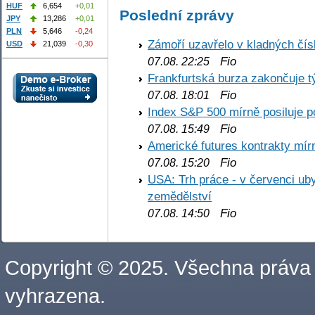
HUF
6,654
+0,01
Poslední zprávy
JPY
13,286
+0,01
PLN
5,646
-0,24
Zámoří uzavřelo v kladných č
USD
21,039
-0,30
Fio
07.08. 22:25
Frankfurtská burza zakončuje 
Fio
07.08. 18:01
Index S&P 500 mírně posiluje p
Fio
07.08. 15:49
Americké futures kontrakty mírn
Fio
07.08. 15:20
USA: Trh práce - v červenci ub
zemědělství
Fio
07.08. 14:50
Copyright © 2025. Všechna práva
vyhrazena.