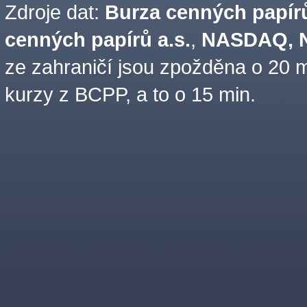
Zdroje dat:
Burza cenných papírů
cenných papírů a.s.
,
NASDAQ, N
ze zahraničí jsou zpožděna o 20 m
kurzy z BCPP, a to o 15 min.