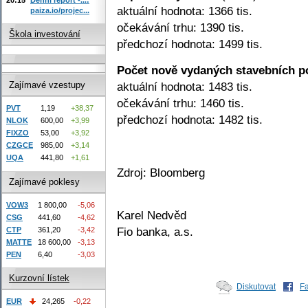
aktuální hodnota: 1366 tis.
paiza.io/projec...
očekávání trhu: 1390 tis.
Škola investování
předchozí hodnota: 1499 tis.
Počet nově vydaných stavebních p
aktuální hodnota: 1483 tis.
Zajímavé vzestupy
očekávání trhu: 1460 tis.
PVT
1,19
+38,37
předchozí hodnota: 1482 tis.
NLOK
600,00
+3,99
FIXZO
53,00
+3,92
CZGCE
985,00
+3,14
UQA
441,80
+1,61
Zdroj: Bloomberg
Zajímavé poklesy
VOW3
1 800,00
-5,06
Karel Nedvěd
CSG
441,60
-4,62
Fio banka, a.s.
CTP
361,20
-3,42
MATTE
18 600,00
-3,13
PEN
6,40
-3,03
Kurzovní lístek
Diskutovat
F
EUR
24,265
-0,22