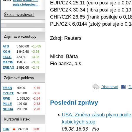
EUR/CZK 25,11 (euro posiluje o 0,07
paiza.io/projec...
GBP/CZK 30,34 (libra posiluje o 0,19
Škola investování
CHF/CZK 26,65 (frank posiluje o 0,1
PLN/CZK 6,0144 (zlotý posiluje o 0,
Zajímavé vzestupy
Zdroj: Reuters
ATS
3 596,00
+15,85
KGH
1 942,60
+3,98
Michal Bárta
FACC
423,50
+3,93
Fio banka, a.s.
MACIN
158,50
+3,59
ERBAG
2 891,00
+2,48
Zajímavé poklesy
Diskutovat
F
EMAN
40,00
-4,76
CZGCE
976,00
-3,56
RWE
1 355,00
-2,84
Poslední zprávy
PILLE
107,00
-2,73
NOKIA
209,20
-2,70
USA: Změna zásob plynu podle E
Kurzovní lístek
kubických stop
Fio
06.08. 16:33
EUR
24,210
-0,08