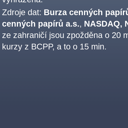
Zdroje dat:
Burza cenných papírů
cenných papírů a.s.
,
NASDAQ, N
ze zahraničí jsou zpožděna o 20 m
kurzy z BCPP, a to o 15 min.