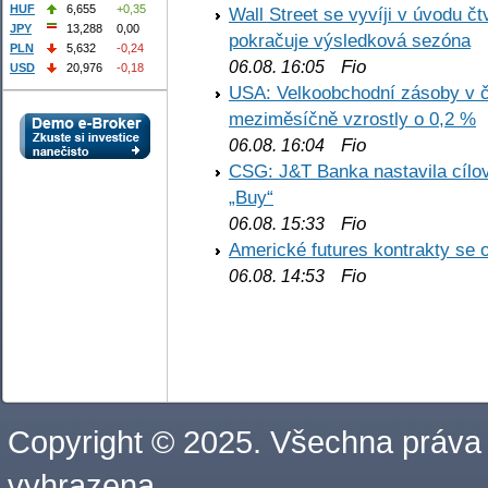
HUF
6,655
+0,35
Wall Street se vyvíji v úvodu 
JPY
13,288
0,00
pokračuje výsledková sezóna
PLN
5,632
-0,24
Fio
06.08. 16:05
USD
20,976
-0,18
USA: Velkoobchodní zásoby v č
meziměsíčně vzrostly o 0,2 %
Fio
06.08. 16:04
CSG: J&T Banka nastavila cílo
„Buy“
Fio
06.08. 15:33
Americké futures kontrakty se 
Fio
06.08. 14:53
Copyright © 2025. Všechna práva
vyhrazena.