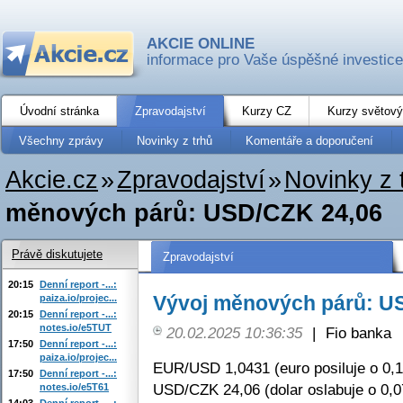
AKCIE ONLINE
informace pro Vaše úspěšné investice
Úvodní stránka
Zpravodajství
Kurzy CZ
Kurzy světový
Všechny zprávy
Novinky z trhů
Komentáře a doporučení
Akcie.cz
»
Zpravodajství
»
Novinky z 
měnových párů: USD/CZK 24,06
Právě diskutujete
Zpravodajství
20:15
Denní report -...:
Vývoj měnových párů: U
paiza.io/projec...
20:15
Denní report -...:
notes.io/e5TUT
20.02.2025 10:36:35
|
Fio banka
17:50
Denní report -...:
paiza.io/projec...
EUR/USD 1,0431 (euro posiluje o 0,
17:50
Denní report -...:
USD/CZK 24,06 (dolar oslabuje o 0,
notes.io/e5T61
14:03
Denní report -...: