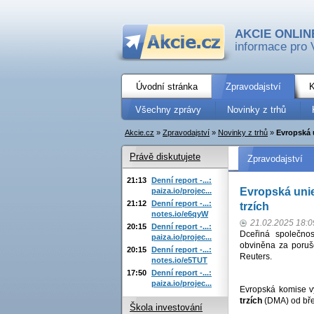
AKCIE ONLIN
informace pro 
Úvodní stránka
Zpravodajství
K
Všechny zprávy
Novinky z trhů
Akcie.cz
»
Zpravodajství
»
Novinky z trhů
»
Evropská 
Právě diskutujete
Zpravodajství
21:13
Denní report -...:
Evropská unie
paiza.io/projec...
21:12
Denní report -...:
trzích
notes.io/e6qyW
21.02.2025 18:0
20:15
Denní report -...:
Dceřiná společnos
paiza.io/projec...
obviněna za porušov
20:15
Denní report -...:
Reuters.
notes.io/e5TUT
17:50
Denní report -...:
paiza.io/projec...
Evropská komise v
trzích
(DMA) od bře
Škola investování