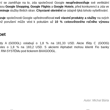
ní se zaměřuje na to, zda společnost Google
neupřednostňuje
své vertikální
jsou
Google Shopping
,
Google Flights
a
Google Hotels
, před konkurencí a zda ve
iminuje
služby třetích stran.
Chystané obvinění
se údajně týká tohoto vyšetřování.
zuje
společnosti Google upřednostňovat
své vlastní produkty a služby
na svých
čemž porušení může vést k pokutám až
10 % celosvětového ročního výnosu
bet
třídy A (GOOGL) oslabují o 1,8 % na 181,33 USD. Akcie třídy C (GOOG)
kles o 1,8 % na 183,2 USD. S akciemi Alphabet mohou klienti Fio banky
na RM-SYSTÉMu pod tickerem BAAGOOGL.
Autor: Michal Bárta