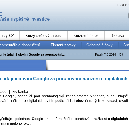
FIOFO
E
Vaše úspěšné investice
urzy CZ
Kurzy světových burz
Kurzovní lístek
Diskuse
Komentáře a doporučení
Firemní zprávy
Odborné články
An
unie údajně obviní Google za porušování...
Pátek 7.8.2026 4:59
 údajně obviní Google za porušování nařízení o digitálních
9:00
|
Fio banka
t Google, spadající pod technologický kongolomerát Alphabet, bude údajně
ání nařízení o digitálních trzích, podle tří lidí obeznámených se situací, uvádí
yšetřuje společnost
Google
ohledně možného porušování
nařízení o digitálních
zna minulého roku.