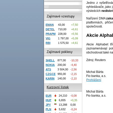
Jedno z vyšetřová
vyhledávače, jako 
výsledcích
nediskr
Zajímavé vzestupy
Nařízení DMA
zaka
platformách, při
EMAN
43,00
+7,50
společnosti.
DETEL
710,00
+6,61
PRAPM
228,00
+5,56
Akcie Alpha
VIG
1 797,00
+5,09
RBI
1 575,50
+4,61
Akcie Alphabet 
zaznamenávají po
Zajímavé poklesy
obchodovat také 
Zdroj: Reuters
SHELL
877,00
-10,33
NOKIA
200,00
-4,40
ATS
3 504,00
-2,56
Michal Bárta
CZGCE
955,00
-2,15
Fio banka, a.s.
KARIN
140,00
-2,10
Prohlášení
Kurzovní lístek
Michal Bárta
Fio banka, a.s.
EUR
24,210
-0,08
HUF
6,655
+0,35
JPY
13,288
0,00
PLN
5,632
-0,24