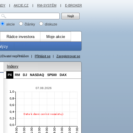
NDY
|
AKCIE.CZ
|
RM-SYSTÉM
|
E-BROKER
akcie
články
diskuze
Rádce investora
Moje akcie
alýzy
Uživatel nepřihlášen
|
Přihlásit se
|
Zaregistrovat se
Indexy
PX
RM
DJ
NASDAQ
SP500
DAX
07.08.2026