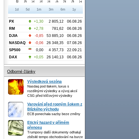
1d
5d
1m
3m
6m
1y
PX
+1,30
2 805,12
06.08.26
RM
+2,78
781,62
06.08.26
DJIA
-0,85
53 885,10
06.08.26
NASDAQ
-0,06
26 348,35
07.08.26
SP500
0,00
4 357,73
22.09.21
DAX
+0,05
26 140,13
06.08.26
Odborné články
Výsledková sezóna
Nasdaq pod tlakem, luxus s
rozdílnými výsledky a vývoj akcií
CSG před klíčovými výsledky
Varování před ropným šokem z
Blízkého východu
ECB ponechala sazby beze změny
Etický hazard v přímém
přenosu
Trumpovy další dokumenty odhalují
zběsilé tempo obchodování na burze