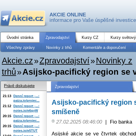
AKCIE ONLINE
informace pro Vaše úspěšné investice
Úvodní stránka
Zpravodajství
Kurzy CZ
Kurzy světový
Všechny zprávy
Novinky z trhů
Komentáře a doporučení
Akcie.cz
»
Zpravodajství
»
Novinky z
trhů
»
Asijsko-pacifický region se
Právě diskutujete
Zpravodajství
21:13
Denní report -...:
Asijsko-pacifický region
paiza.io/projec...
21:12
Denní report -...:
smíšeně
notes.io/e6qyW
20:15
Denní report -...:
paiza.io/projec...
27.02.2025 08:46:00
|
Fio banka
20:15
Denní report -...:
notes.io/e5TUT
Asijské akcie se ve čtvrtek obcho
17:50
Denní report -...: