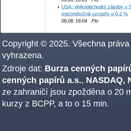
USA: Velkoobchodní zásoby v č
meziměsíčně vzrostly o 0,2 %
Fio
06.08. 16:04
Copyright © 2025. Všechna práva
vyhrazena.
Zdroje dat:
Burza cenných papírů
cenných papírů a.s.
,
NASDAQ, N
ze zahraničí jsou zpožděna o 20 m
kurzy z BCPP, a to o 15 min.