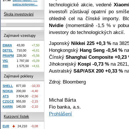
technologické akcie, vedené
Xiaom
paiza.io/projec...
investoři zůstávají opatrní po sm
Škola investování
ohledně cel na čínské importy. B
Nvidie
(momentálně -1,5 % v poburz
investory do technologických akcií.
Zajímavé vzestupy
Japonský
Nikkei 225
+0,3 %
na 3825
EMAN
43,00
+7,50
Hongkongský
Hang Seng
-0,54 %
na
DETEL
710,00
+6,61
PRAPM
228,00
+5,56
Čínský
Shanghai Composite
+0,23
VIG
1 797,00
+5,09
Jihokorejský
Kospi
-0,73 %
na 2621,
RBI
1 575,50
+4,61
Australský
S&P/ASX 200
+0,33 %
na
Zajímavé poklesy
Zdroj: Bloomberg
SHELL
877,00
-10,33
NOKIA
200,00
-4,40
ATS
3 504,00
-2,56
Michal Bárta
CZGCE
955,00
-2,15
Fio banka, a.s.
KARIN
140,00
-2,10
Prohlášení
Kurzovní lístek
EUR
24,210
-0,08