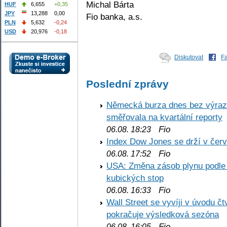
Michal Bárta
HUF
6,655
+0,35
JPY
13,288
0,00
Fio banka, a.s.
PLN
5,632
-0,24
USD
20,976
-0,18
Diskutovat
F
Poslední zprávy
Německá burza dnes bez výrazn
směřovala na kvartální reporty
Fio
06.08. 18:23
Index Dow Jones se drží v čer
Fio
06.08. 17:52
USA: Změna zásob plynu podle E
kubických stop
Fio
06.08. 16:33
Wall Street se vyvíji v úvodu 
pokračuje výsledková sezóna
Fio
06.08. 16:05