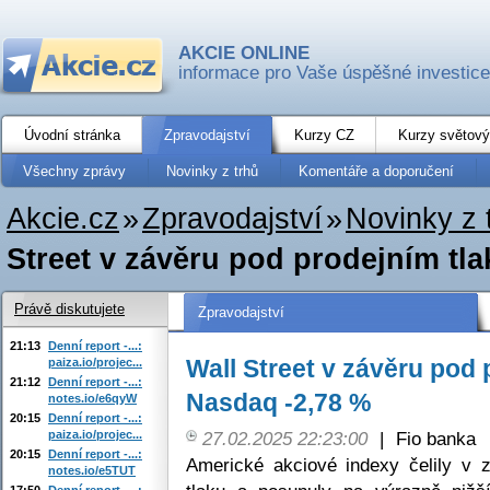
AKCIE ONLINE
informace pro Vaše úspěšné investice
Úvodní stránka
Zpravodajství
Kurzy CZ
Kurzy světový
Všechny zprávy
Novinky z trhů
Komentáře a doporučení
Akcie.cz
»
Zpravodajství
»
Novinky z 
Street v závěru pod prodejním tl
Právě diskutujete
Zpravodajství
21:13
Denní report -...:
Wall Street v závěru pod 
paiza.io/projec...
21:12
Denní report -...:
Nasdaq -2,78 %
notes.io/e6qyW
20:15
Denní report -...:
paiza.io/projec...
27.02.2025 22:23:00
|
Fio banka
20:15
Denní report -...:
Americké akciové indexy čelily v 
notes.io/e5TUT
17:50
Denní report -...: