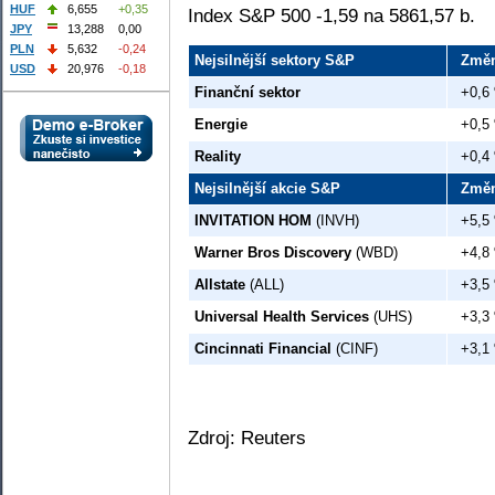
HUF
6,655
+0,35
Index S&P 500 -1,59 na 5861,57 b.
JPY
13,288
0,00
PLN
5,632
-0,24
Nejsilnější sektory S&P
Změ
USD
20,976
-0,18
Finanční sektor
+0,6
Energie
+0,5
Reality
+0,4
Nejsilnější akcie S&P
Změ
INVITATION HOM
(INVH)
+5,5
Warner Bros Discovery
(WBD)
+4,8
Allstate
(ALL)
+3,5
Universal Health Services
(UHS)
+3,3
Cincinnati Financial
(CINF)
+3,1
Zdroj: Reuters