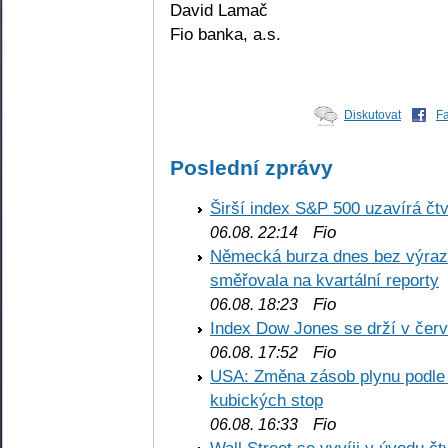
David Lamač
Fio banka, a.s.
Diskutovat
F
Poslední zprávy
Širší index S&P 500 uzavírá čt
Fio
06.08. 22:14
Německá burza dnes bez výrazn
směřovala na kvartální reporty
Fio
06.08. 18:23
Index Dow Jones se drží v čer
Fio
06.08. 17:52
USA: Změna zásob plynu podle E
kubických stop
Fio
06.08. 16:33
Wall Street se vyvíji v úvodu 