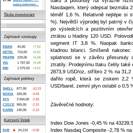
tlaku a posunuly na výrazně nižš
paiza.io/projec...
Nasdaqem, který odepsal bezmála 2,
téměř 1,6 %. Relativně nejlépe si s
Škola investování
%). Největší výprodej byl patrný v č
po výsledcích a pozitivním otevř
ztrátou u hladiny 120 USD. Polovo
Zajímavé vzestupy
segment IT 3,8 %. Naopak bankov
EMAN
43,00
+7,50
kladnou bilanci. Smíšeně nakonec 
DETEL
710,00
+6,61
splatnosti se v závěru přesunuly 
PRAPM
228,00
+5,56
VIG
1 797,00
+5,09
ztratily. Prodejnímu tlaku čelily tak
RBI
1 575,50
+4,61
2873,9 USD/oz, stříbro 2 % na 31,2
dařilo ropě, která se ziskem 2,2
Zajímavé poklesy
USD/barel, zemní plyn oslabil o 0,
SHELL
877,00
-10,33
NOKIA
200,00
-4,40
ATS
3 504,00
-2,56
Závěrečné hodnoty:
CZGCE
955,00
-2,15
KARIN
140,00
-2,10
Kurzovní lístek
Index Dow Jones -0,45 % na 43239,5
Index Nasdaq Composite -2,78 % na 
EUR
24,210
-0,08