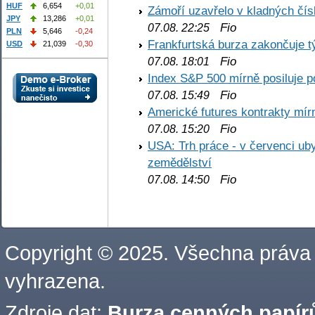
HUF
6,654
+0,01
Zámoří uzavřelo v kladných č
JPY
13,286
+0,01
Fio
07.08. 22:25
PLN
5,646
-0,24
Frankfurtská burza zakončuje 
USD
21,039
-0,30
Fio
07.08. 18:01
Index S&P 500 mírně posiluje p
Fio
07.08. 15:49
Americké futures kontrakty mírn
Fio
07.08. 15:20
USA: Trh práce - v červenci ub
zemědělství
Fio
07.08. 14:50
Copyright © 2025. Všechna práva
vyhrazena.
Zdroje dat:
Burza cenných papírů