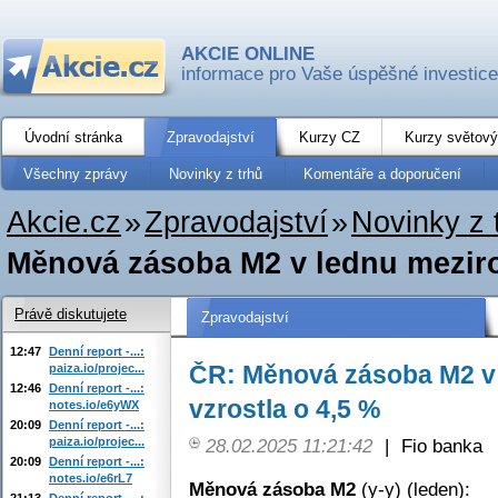
AKCIE ONLINE
informace pro Vaše úspěšné investice
Úvodní stránka
Zpravodajství
Kurzy CZ
Kurzy světový
Všechny zprávy
Novinky z trhů
Komentáře a doporučení
Akcie.cz
»
Zpravodajství
»
Novinky z 
Měnová zásoba M2 v lednu meziro
Právě diskutujete
Zpravodajství
12:47
Denní report -...:
ČR: Měnová zásoba M2 v
paiza.io/projec...
12:46
Denní report -...:
vzrostla o 4,5 %
notes.io/e6yWX
20:09
Denní report -...:
paiza.io/projec...
28.02.2025 11:21:42
|
Fio banka
20:09
Denní report -...:
notes.io/e6rL7
Měnová zásoba M2
(y-y) (leden):
21:13
Denní report -...: