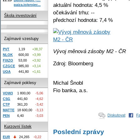
aktuální hodnota: 4,5 %
paiza.io/projec...
očekávání trhu: --
Škola investování
předchozí hodnota: 7,4 %
Zajímavé vzestupy
PVT
1,19
+38,37
Vývoj měnová zásoby M2 - ČR
NLOK
600,00
+3,99
FIXZO
53,00
+3,92
Zdroj: Bloomberg
CZGCE
985,00
+3,14
UQA
441,80
+1,61
Michal Šnobl
Zajímavé poklesy
Fio banka, a.s.
VOW3
1 800,00
-5,06
CSG
441,60
-4,62
CTP
361,20
-3,42
MATTE
18 600,00
-3,13
Diskutovat
F
PEN
6,40
-3,03
Kurzovní lístek
Poslední zprávy
EUR
24,265
-0,22