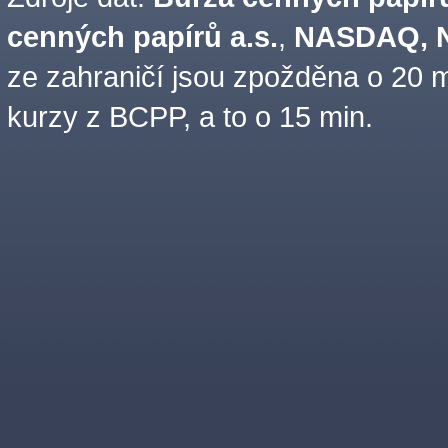
cenných papírů a.s.
,
NASDAQ, N
ze zahraničí jsou zpožděna o 20 m
kurzy z BCPP, a to o 15 min.