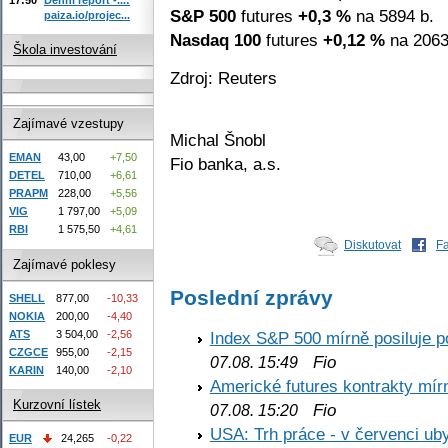
S&P 500
futures
+0,3 %
na 5894 b.
paiza.io/projec...
Nasdaq 100
futures
+0,12 %
na 2063
Škola investování
Zdroj: Reuters
Zajímavé vzestupy
Michal Šnobl
EMAN
43,00
+7,50
Fio banka, a.s.
DETEL
710,00
+6,61
PRAPM
228,00
+5,56
VIG
1 797,00
+5,09
RBI
1 575,50
+4,61
Diskutovat
F
Zajímavé poklesy
Poslední zprávy
SHELL
877,00
-10,33
NOKIA
200,00
-4,40
ATS
3 504,00
-2,56
Index S&P 500 mírně posiluje p
CZGCE
955,00
-2,15
Fio
07.08. 15:49
KARIN
140,00
-2,10
Americké futures kontrakty mírn
Kurzovní lístek
Fio
07.08. 15:20
USA: Trh práce - v červenci ub
EUR
24,265
-0,22