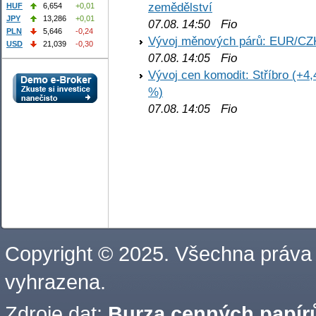
zemědělství
HUF
6,654
+0,01
JPY
13,286
+0,01
Fio
07.08. 14:50
PLN
5,646
-0,24
Vývoj měnových párů: EUR/CZ
USD
21,039
-0,30
Fio
07.08. 14:05
Vývoj cen komodit: Stříbro (+4,
%)
Fio
07.08. 14:05
Copyright © 2025. Všechna práva
vyhrazena.
Zdroje dat:
Burza cenných papírů