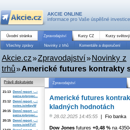
AKCIE ONLINE
informace pro Vaše úspěšné investice
Úvodní stránka
Zpravodajství
Kurzy CZ
Kurzy světový
Všechny zprávy
Novinky z trhů
Komentáře a doporučení
Akcie.cz
»
Zpravodajství
»
Novinky z
trhů
»
Americké futures kontrakty
Právě diskutujete
Zpravodajství
21:13
Denní report -...:
Americké futures kontrak
paiza.io/projec...
21:12
Denní report -...:
kladných hodnotách
notes.io/e6qyW
20:15
Denní report -...:
paiza.io/projec...
28.02.2025 14:45:55
|
Fio banka
20:15
Denní report -...:
notes.io/e5TUT
Dow Jones
futures
+0,48 %
na 43504
17:50
Denní report -...: