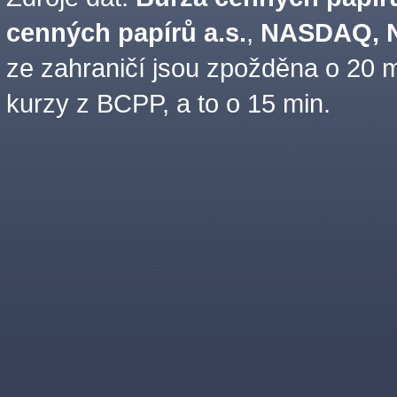
cenných papírů a.s.
,
NASDAQ, N
ze zahraničí jsou zpožděna o 20 m
kurzy z BCPP, a to o 15 min.