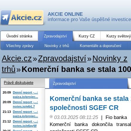
AKCIE ONLINE
informace pro Vaše úspěšné investice
Úvodní stránka
Zpravodajství
Kurzy CZ
Kurzy světový
Všechny zprávy
Novinky z trhů
Komentáře a doporučení
Akcie.cz
»
Zpravodajství
»
Novinky z
trhů
»
Komerční banka se stala 10
Právě diskutujete
Zpravodajství
20:09
Denní report -...:
Komerční banka se stala
paiza.io/projec...
20:09
Denní report -...:
společnosti SGEF CR
notes.io/e6rL7
21:13
Denní report -...:
paiza.io/projec...
03.03.2025 08:11:25
|
Fio banka
21:12
Denní report -...:
Komerční banka dokončila trans
notes.io/e6qyW
20:15
Denní report -...: