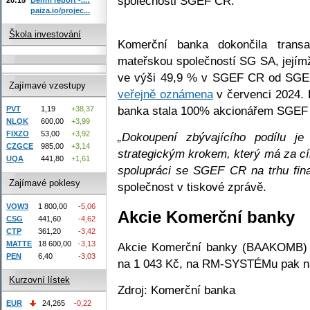
společnosti SGEF CR.
paiza.io/projec...
Škola investování
Komerční banka dokončila tran
mateřskou společností SG SA, jejímž
ve výši 49,9 % v SGEF CR od SGEF
Zajímavé vzestupy
veřejně oznámena
v červenci 2024.
banka stala 100% akcionářem SGEF
PVT
1,19
+38,37
NLOK
600,00
+3,99
FIXZO
53,00
+3,92
„Dokoupení zbývajícího podílu j
CZGCE
985,00
+3,14
strategickým krokem, který má za cí
UQA
441,80
+1,61
spolupráci se SGEF CR na trhu fina
Zajímavé poklesy
společnost v tiskové zprávě.
VOW3
1 800,00
-5,06
Akcie Komerční banky
CSG
441,60
-4,62
CTP
361,20
-3,42
MATTE
18 600,00
-3,13
Akcie Komerční banky (BAAKOMB) v
PEN
6,40
-3,03
na 1 043 Kč, na RM-SYSTÉMu pak na
Kurzovní lístek
Zdroj: Komerční banka
EUR
24,265
-0,22