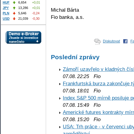
HUF
6,654
+0,01
JPY
13,286
+0,01
Michal Bárta
PLN
5,646
-0,24
Fio banka, a.s.
USD
21,039
-0,30
Diskutovat
F
Poslední zprávy
Zámoří uzavřelo v kladných č
Fio
07.08. 22:25
Frankfurtská burza zakončuje 
Fio
07.08. 18:01
Index S&P 500 mírně posiluje p
Fio
07.08. 15:49
Americké futures kontrakty mírn
Fio
07.08. 15:20
USA: Trh práce - v červenci ub
zemědělství