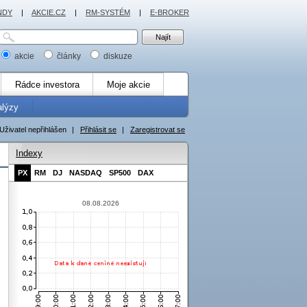
NDY
|
AKCIE.CZ
|
RM-SYSTÉM
|
E-BROKER
akcie
články
diskuze
Rádce investora
Moje akcie
alýzy
Uživatel nepřihlášen
|
Přihlásit se
|
Zaregistrovat se
Indexy
PX
RM
DJ
NASDAQ
SP500
DAX
08.08.2026