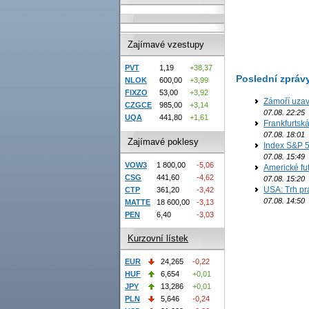
Zajímavé vzestupy
PVT
1,19
+38,37
Poslední zpráv
NLOK
600,00
+3,99
FIXZO
53,00
+3,92
Zámoří uzav
CZGCE
985,00
+3,14
07.08. 22:25
UQA
441,80
+1,61
Frankfurtsk
07.08. 18:01
Zajímavé poklesy
Index S&P 5
07.08. 15:49
VOW3
1 800,00
-5,06
Americké fut
CSG
441,60
-4,62
07.08. 15:20
USA: Trh prá
CTP
361,20
-3,42
07.08. 14:50
MATTE
18 600,00
-3,13
PEN
6,40
-3,03
Kurzovní lístek
EUR
24,265
-0,22
HUF
6,654
+0,01
JPY
13,286
+0,01
PLN
5,646
-0,24