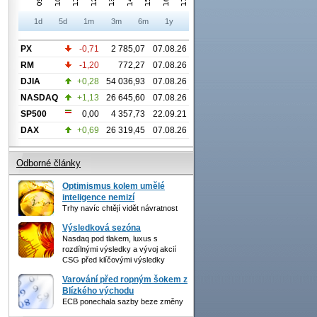
1d
5d
1m
3m
6m
1y
PX
-0,71
2 785,07
07.08.26
RM
-1,20
772,27
07.08.26
DJIA
+0,28
54 036,93
07.08.26
NASDAQ
+1,13
26 645,60
07.08.26
SP500
0,00
4 357,73
22.09.21
DAX
+0,69
26 319,45
07.08.26
Odborné články
Optimismus kolem umělé
inteligence nemizí
Trhy navíc chtějí vidět návratnost
Výsledková sezóna
Nasdaq pod tlakem, luxus s
rozdílnými výsledky a vývoj akcií
CSG před klíčovými výsledky
Varování před ropným šokem z
Blízkého východu
ECB ponechala sazby beze změny