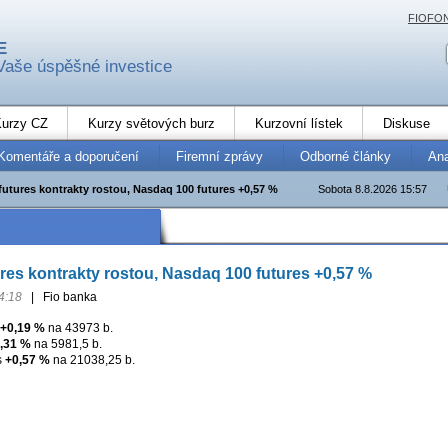
FIOFO
E
Vaše úspěšné investice
urzy CZ
Kurzy světových burz
Kurzovní lístek
Diskuse
Komentáře a doporučení
Firemní zprávy
Odborné články
An
futures kontrakty rostou, Nasdaq 100 futures +0,57 %
Sobota 8.8.2026 15:57
res kontrakty rostou, Nasdaq 100 futures +0,57 %
4:18
|
Fio banka
+0,19 %
na 43973 b.
,31 %
na 5981,5 b.
s
+0,57 %
na 21038,25 b.