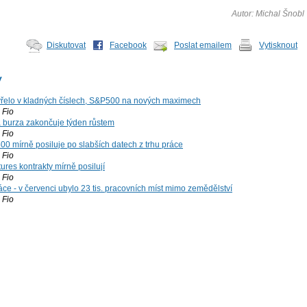
Autor: Michal Šnobl
Diskutovat
Facebook
Poslat emailem
Vytisknout
y
řelo v kladných číslech, S&P500 na nových maximech
Fio
á burza zakončuje týden růstem
Fio
00 mírně posiluje po slabších datech z trhu práce
Fio
ures kontrakty mírně posilují
Fio
ce - v červenci ubylo 23 tis. pracovních míst mimo zemědělství
Fio