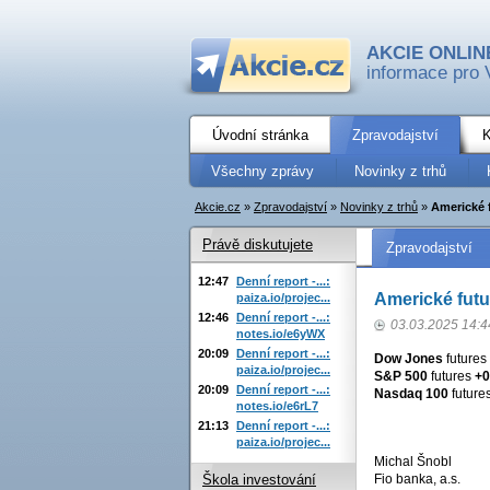
AKCIE ONLIN
informace pro 
Úvodní stránka
Zpravodajství
K
Všechny zprávy
Novinky z trhů
Akcie.cz
»
Zpravodajství
»
Novinky z trhů
»
Americké 
Právě diskutujete
Zpravodajství
12:47
Denní report -...:
Americké futu
paiza.io/projec...
12:46
Denní report -...:
03.03.2025 14:4
notes.io/e6yWX
20:09
Denní report -...:
Dow Jones
futures
paiza.io/projec...
S&P 500
futures
+0
20:09
Denní report -...:
Nasdaq 100
future
notes.io/e6rL7
21:13
Denní report -...:
paiza.io/projec...
Michal Šnobl
Fio banka, a.s.
Škola investování