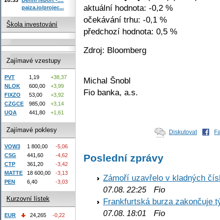
aktuální hodnota: -0,2 %
paiza.io/projec...
očekávání trhu: -0,1 %
Škola investování
předchozí hodnota: 0,5 %
Zdroj: Bloomberg
Zajímavé vzestupy
PVT
1,19
+38,37
Michal Šnobl
NLOK
600,00
+3,99
Fio banka, a.s.
FIXZO
53,00
+3,92
CZGCE
985,00
+3,14
UQA
441,80
+1,61
Zajímavé poklesy
Diskutovat
F
VOW3
1 800,00
-5,06
Poslední zprávy
CSG
441,60
-4,62
CTP
361,20
-3,42
MATTE
18 600,00
-3,13
Zámoří uzavřelo v kladných č
PEN
6,40
-3,03
Fio
07.08. 22:25
Kurzovní lístek
Frankfurtská burza zakončuje 
Fio
07.08. 18:01
EUR
24,265
-0,22