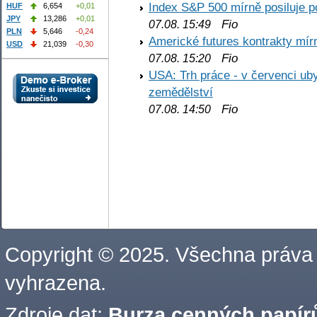
Index S&P 500 mírně posiluje p
HUF
6,654
+0,01
JPY
13,286
+0,01
Fio
07.08. 15:49
PLN
5,646
-0,24
Americké futures kontrakty mírn
USD
21,039
-0,30
Fio
07.08. 15:20
USA: Trh práce - v červenci ub
zemědělství
Fio
07.08. 14:50
Copyright © 2025. Všechna práva
vyhrazena.
Zdroje dat:
Burza cenných papírů