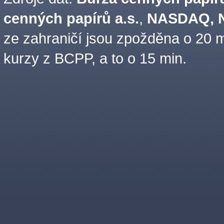
cenných papírů a.s.
,
NASDAQ, N
ze zahraničí jsou zpožděna o 20 m
kurzy z BCPP, a to o 15 min.