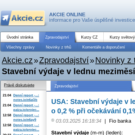
AKCIE ONLINE
informace pro Vaše úspěšné investice
Úvodní stránka
Zpravodajství
Kurzy CZ
Kurzy světový
Všechny zprávy
Novinky z trhů
Komentáře a doporučení
Akcie.cz
»
Zpravodajství
»
Novinky z 
Stavební výdaje v lednu meziměsíč
Právě diskutujete
Zpravodajství
21:04
Denní report -...:
USA: Stavební výdaje v l
notes.io/e6aQb
21:04
Denní report -...:
o 0,2 % při očekávání 0,
paiza.io/projec...
12:58
Denní report -...:
notes.io/e6ay9
03.03.2025 16:18:34
|
Fio banka
12:58
Denní report -...:
paiza.io/projec...
Stavební výdaje
(m-m) (leden):
20:33
Denní report -...: