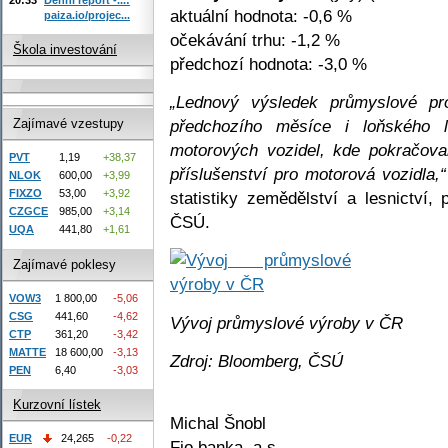
aktuální hodnota: -0,6 %
paiza.io/projec...
očekávání trhu: -1,2 %
Škola investování
předchozí hodnota: -3,0 %
„Lednový výsledek průmyslové pr
předchozího měsíce i loňského l
Zajímavé vzestupy
motorových vozidel, kde pokračova
PVT
1,19
+38,37
příslušenství pro motorová vozidla,“
NLOK
600,00
+3,99
FIXZO
53,00
+3,92
statistiky zemědělství a lesnictví,
CZGCE
985,00
+3,14
ČSÚ.
UQA
441,80
+1,61
Zajímavé poklesy
VOW3
1 800,00
-5,06
CSG
441,60
-4,62
Vývoj průmyslové výroby v ČR
CTP
361,20
-3,42
MATTE
18 600,00
-3,13
Zdroj: Bloomberg, ČSÚ
PEN
6,40
-3,03
Kurzovní lístek
Michal Šnobl
EUR
24,265
-0,22
Fio banka, a.s.