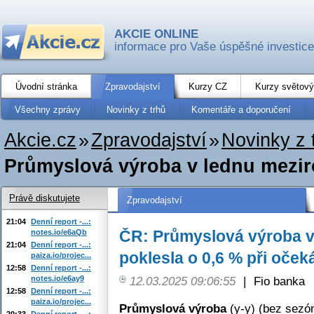
AKCIE ONLINE
informace pro Vaše úspěšné investice
Úvodní stránka
Zpravodajství
Kurzy CZ
Kurzy světový
Všechny zprávy
Novinky z trhů
Komentáře a doporučení
Akcie.cz
»
Zpravodajství
»
Novinky z 
Průmyslová výroba v lednu meziro
Právě diskutujete
Zpravodajství
21:04
Denní report -...:
ČR: Průmyslová výroba v
notes.io/e6aQb
21:04
Denní report -...:
poklesla o 0,6 % při oček
paiza.io/projec...
12:58
Denní report -...:
notes.io/e6ay9
12.03.2025 09:06:55
|
Fio banka
12:58
Denní report -...:
paiza.io/projec...
Průmyslová výroba
(y-y) (bez sezón
20:33
Denní report -...: