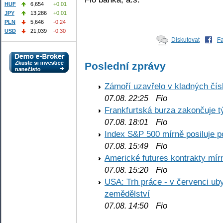
HUF
6,654
+0,01
JPY
13,286
+0,01
PLN
5,646
-0,24
USD
21,039
-0,30
Diskutovat
F
Poslední zprávy
Zámoří uzavřelo v kladných č
Fio
07.08. 22:25
Frankfurtská burza zakončuje 
Fio
07.08. 18:01
Index S&P 500 mírně posiluje p
Fio
07.08. 15:49
Americké futures kontrakty mírn
Fio
07.08. 15:20
USA: Trh práce - v červenci ub
zemědělství
Fio
07.08. 14:50