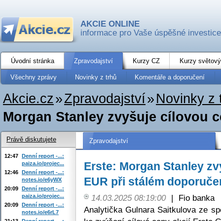
AKCIE ONLINE
informace pro Vaše úspěšné investice
Úvodní stránka
Zpravodajství
Kurzy CZ
Kurzy světový
Všechny zprávy
Novinky z trhů
Komentáře a doporučení
Akcie.cz
»
Zpravodajství
»
Novinky z 
Morgan Stanley zvyšuje cílovou c
Právě diskutujete
Zpravodajství
12:47
Denní report -...:
Erste: Morgan Stanley zv
paiza.io/projec...
12:46
Denní report -...:
EUR při stálém doporučen
notes.io/e6yWX
20:09
Denní report -...:
paiza.io/projec...
14.03.2025 08:19:00
|
Fio banka
20:09
Denní report -...:
Analytička Gulnara Saitkulova ze sp
notes.io/e6rL7
21:13
Denní report -...: