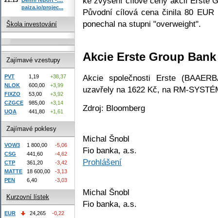
ke zvýšení cílové ceny akcií Erste
paiza.io/projec...
Původní cílová cena činila 80 EUR 
ponechal na stupni "overweight".
Škola investování
Akcie Erste Group Bank
Zajímavé vzestupy
Akcie společnosti Erste (BAAER
PVT
1,19
+38,37
NLOK
600,00
+3,99
uzavřely na 1622 Kč, na RM-SYSTÉM
FIXZO
53,00
+3,92
CZGCE
985,00
+3,14
Zdroj: Bloomberg
UQA
441,80
+1,61
Zajímavé poklesy
Michal Šnobl
VOW3
1 800,00
-5,06
Fio banka, a.s.
CSG
441,60
-4,62
Prohlášení
CTP
361,20
-3,42
MATTE
18 600,00
-3,13
PEN
6,40
-3,03
Michal Šnobl
Kurzovní lístek
Fio banka, a.s.
EUR
24,265
-0,22