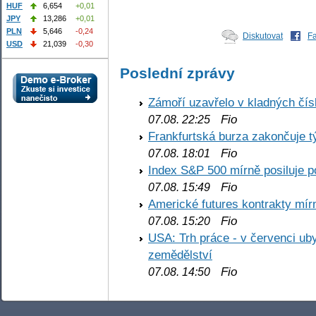
HUF
6,654
+0,01
JPY
13,286
+0,01
PLN
5,646
-0,24
Diskutovat
F
USD
21,039
-0,30
Poslední zprávy
Zámoří uzavřelo v kladných č
Fio
07.08. 22:25
Frankfurtská burza zakončuje 
Fio
07.08. 18:01
Index S&P 500 mírně posiluje p
Fio
07.08. 15:49
Americké futures kontrakty mírn
Fio
07.08. 15:20
USA: Trh práce - v červenci ub
zemědělství
Fio
07.08. 14:50