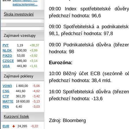
paiza.io/projec...
09:00 Index spotřebitelské důvěr
Škola investování
předchozí hodnota: 96,6
09:00 Spotřebitelská a podnikatels
98,1, předchozí hodnota: 97,8
Zajímavé vzestupy
09:00 Podnikatelská důvěra (březen
PVT
1,19
+38,37
hodnota: 98
NLOK
600,00
+3,99
FIXZO
53,00
+3,92
CZGCE
985,00
+3,14
Eurozóna:
UQA
441,80
+1,61
10:00 Běžný účet ECB (sezónně očiš
Zajímavé poklesy
předchozí hodnota: 38,4 mld.
VOW3
1 800,00
-5,06
16:00 Spotřebitelská důvěra (březen
CSG
441,60
-4,62
CTP
361,20
-3,42
předchozí hodnota: -13,6
MATTE
18 600,00
-3,13
PEN
6,40
-3,03
Kurzovní lístek
Zdroj: Bloomberg
EUR
24,265
-0,22