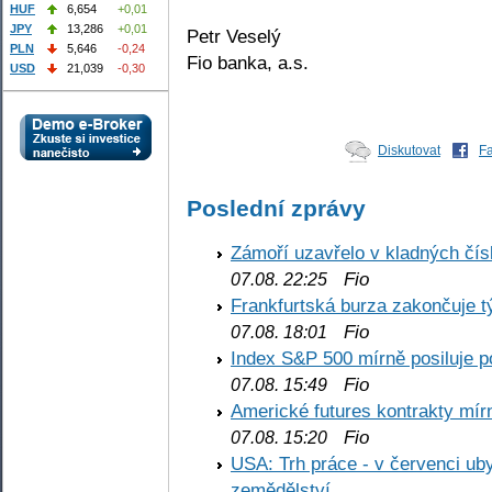
HUF
6,654
+0,01
JPY
13,286
+0,01
Petr Veselý
PLN
5,646
-0,24
Fio banka, a.s.
USD
21,039
-0,30
Diskutovat
F
Poslední zprávy
Zámoří uzavřelo v kladných č
Fio
07.08. 22:25
Frankfurtská burza zakončuje 
Fio
07.08. 18:01
Index S&P 500 mírně posiluje p
Fio
07.08. 15:49
Americké futures kontrakty mírn
Fio
07.08. 15:20
USA: Trh práce - v červenci ub
zemědělství