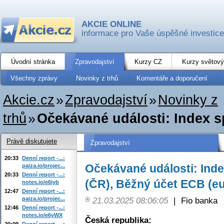
AKCIE ONLINE
informace pro Vaše úspěšné investice
Úvodní stránka
Zpravodajství
Kurzy CZ
Kurzy světový
Všechny zprávy
Novinky z trhů
Komentáře a doporučení
Akcie.cz
»
Zpravodajství
»
Novinky z
trhů
»
Očekávané události: Index sp
Právě diskutujete
Zpravodajství
20:33
Denní report -...:
Očekávané události: Inde
paiza.io/projec...
20:33
Denní report -...:
(ČR), Běžný účet ECB (e
notes.io/e6iyb
12:47
Denní report -...:
paiza.io/projec...
21.03.2025 08:06:05
|
Fio banka
12:46
Denní report -...:
notes.io/e6yWX
Česká republika:
20:09
Denní report -...: