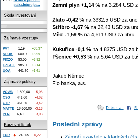
Zemní plyn +1,14 %
na 3,284 USD z
paiza.io/projec...
Škola investování
Zlato -0,42 %
na 3332,5 USD za unci
Stříbro -1,67 %
na 32,43 USD za unc
Měď -1,59 %
na 4,611 USD za libru.
Zajímavé vzestupy
Kukuřice -0,1 %
na 4,8375 USD za b
PVT
1,19
+38,37
NLOK
600,00
+3,99
Pšenice +0,53 %
na 5,64 USD za buš
FIXZO
53,00
+3,92
CZGCE
985,00
+3,14
UQA
441,80
+1,61
Jakub Němec
Zajímavé poklesy
Fio banka, a.s.
VOW3
1 800,00
-5,06
CSG
441,60
-4,62
CTP
361,20
-3,42
Diskutovat
F
MATTE
18 600,00
-3,13
PEN
6,40
-3,03
Poslední zprávy
Kurzovní lístek
EUR
24,265
-0,22
Zámoří uzavřelo v kladných č