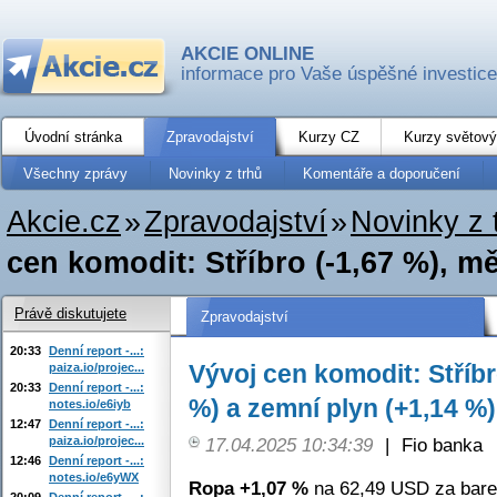
AKCIE ONLINE
informace pro Vaše úspěšné investice
Úvodní stránka
Zpravodajství
Kurzy CZ
Kurzy světový
Všechny zprávy
Novinky z trhů
Komentáře a doporučení
Akcie.cz
»
Zpravodajství
»
Novinky z 
cen komodit: Stříbro (-1,67 %), mě
Právě diskutujete
Zpravodajství
20:33
Denní report -...:
Vývoj cen komodit: Stříbr
paiza.io/projec...
20:33
Denní report -...:
%) a zemní plyn (+1,14 %)
notes.io/e6iyb
12:47
Denní report -...:
paiza.io/projec...
17.04.2025 10:34:39
|
Fio banka
12:46
Denní report -...:
notes.io/e6yWX
Ropa +1,07 %
na 62,49 USD za bare
20:09
Denní report -...: