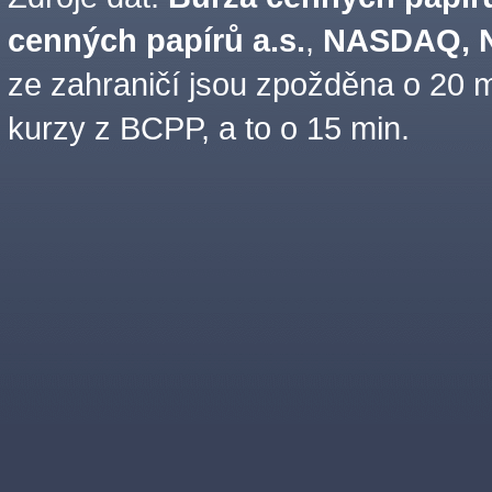
cenných papírů a.s.
,
NASDAQ, N
ze zahraničí jsou zpožděna o 20 m
kurzy z BCPP, a to o 15 min.