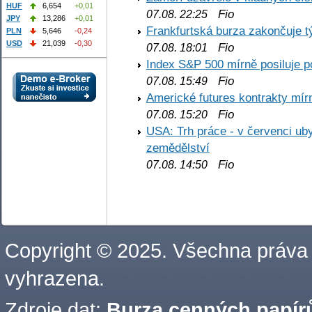
HUF
6,654
+0,01
Fio
07.08. 22:25
JPY
13,286
+0,01
Frankfurtská burza zakončuje 
PLN
5,646
-0,24
USD
21,039
-0,30
Fio
07.08. 18:01
Index S&P 500 mírně posiluje p
Fio
07.08. 15:49
Americké futures kontrakty mírn
Fio
07.08. 15:20
USA: Trh práce - v červenci ub
zemědělství
Fio
07.08. 14:50
Copyright © 2025. Všechna práva
vyhrazena.
Zdroje dat:
Burza cenných papírů